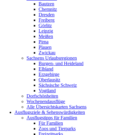
Bautzen
Chemnitz
Dresden
Freiberg
Görlitz
Leipzig
Meißen
Pirna
Plauen
Zwickau
Sachsens Urlaubsregionen
Burgen- und Heideland
Elbland
Erzgebirge
Oberlausitz
Sächsische Schweiz
Vogtland
Dorfschönheiten
Wochenendausflüge
Alle Übersichtskarten Sachsens
Ausflugsziele & Sehenswürdigkeiten
Ausflugstipps für Familien
Für Familien
Zoos und Tierparks
Freizeitparks