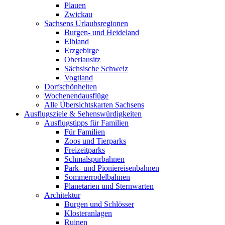
Plauen
Zwickau
Sachsens Urlaubsregionen
Burgen- und Heideland
Elbland
Erzgebirge
Oberlausitz
Sächsische Schweiz
Vogtland
Dorfschönheiten
Wochenendausflüge
Alle Übersichtskarten Sachsens
Ausflugsziele & Sehenswürdigkeiten
Ausflugstipps für Familien
Für Familien
Zoos und Tierparks
Freizeitparks
Schmalspurbahnen
Park- und Pioniereisenbahnen
Sommerrodelbahnen
Planetarien und Sternwarten
Architektur
Burgen und Schlösser
Klosteranlagen
Ruinen