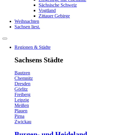
Sächsische Schweiz
Vogtland
Zittauer Gebirge
Weihnachten
Sachsen liest.
Regionen & Städte
Sachsens Städte
Bautzen
Chemnitz
Dresden
Görlitz
Freiberg
Leipzig
Meißen
Plauen
Pirna
Zwickau
Burgen- und Heideland