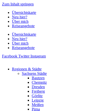
Zum Inhalt springen
Übersichtskarte
Neu hier?
Über mich
Reiseangebote
Übersichtskarte
Neu hier?
Über mich
Reiseangebote
Facebook
Twitter
Instagram
Regionen & Städte
Sachsens Städte
Bautzen
Chemnitz
Dresden
Freiberg
Görlitz
Leipzig
Meißen
Pirna