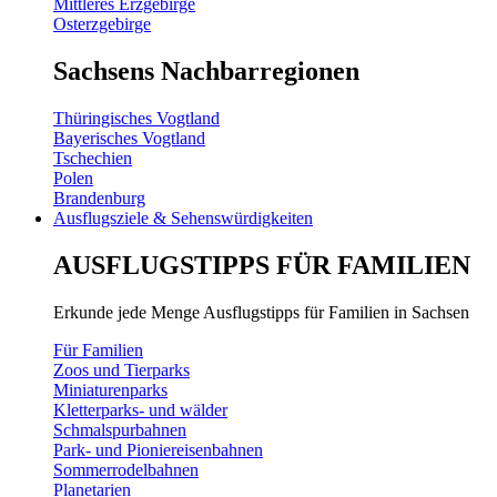
Mittleres Erzgebirge
Osterzgebirge
Sachsens Nachbarregionen
Thüringisches Vogtland
Bayerisches Vogtland
Tschechien
Polen
Brandenburg
Ausflugsziele & Sehenswürdigkeiten
AUSFLUGSTIPPS FÜR FAMILIEN
Erkunde jede Menge Ausflugstipps für Familien in Sachsen
Für Familien
Zoos und Tierparks
Miniaturenparks
Kletterparks- und wälder
Schmalspurbahnen
Park- und Pioniereisenbahnen
Sommerrodelbahnen
Planetarien