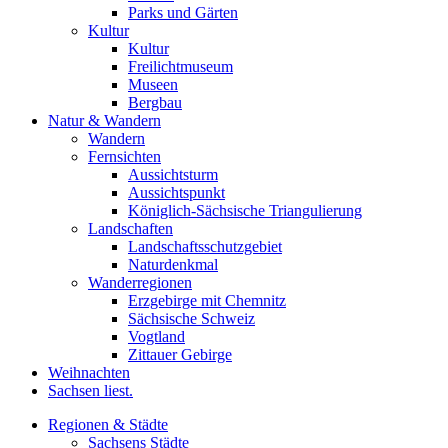
Parks und Gärten
Kultur
Kultur
Freilichtmuseum
Museen
Bergbau
Natur & Wandern
Wandern
Fernsichten
Aussichtsturm
Aussichtspunkt
Königlich-Sächsische Triangulierung
Landschaften
Landschaftsschutzgebiet
Naturdenkmal
Wanderregionen
Erzgebirge mit Chemnitz
Sächsische Schweiz
Vogtland
Zittauer Gebirge
Weihnachten
Sachsen liest.
Regionen & Städte
Sachsens Städte