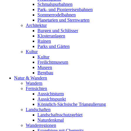
Schmalspurbahnen
Park- und Pioniereisenbahnen
Sommerrodelbahnen
Planetarien und Sternwarten
Architektur
Burgen und Schlösser
Klosteranlagen
Ruinen
Parks und Gärten
Kultur
Kultur
Freilichtmuseum
Museen
Bergbau
Natur & Wandern
Wandern
Fernsichten
Aussichtsturm
Aussichtspunkt
Königlich-Sächsische Triangulierung
Landschaften
Landschaftsschutzgebiet
Naturdenkmal
Wanderregionen
Erzgebirge mit Chemnitz