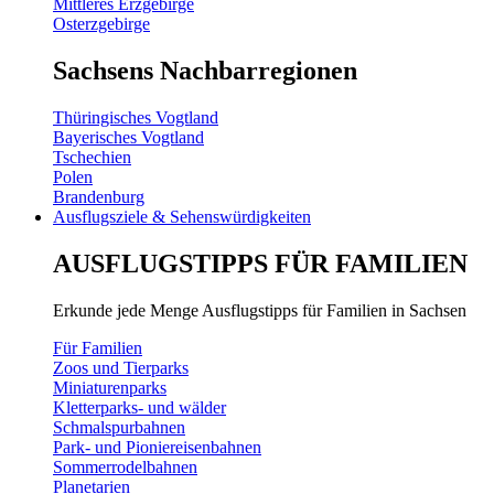
Mittleres Erzgebirge
Osterzgebirge
Sachsens Nachbarregionen
Thüringisches Vogtland
Bayerisches Vogtland
Tschechien
Polen
Brandenburg
Ausflugsziele & Sehenswürdigkeiten
AUSFLUGSTIPPS FÜR FAMILIEN
Erkunde jede Menge Ausflugstipps für Familien in Sachsen
Für Familien
Zoos und Tierparks
Miniaturenparks
Kletterparks- und wälder
Schmalspurbahnen
Park- und Pioniereisenbahnen
Sommerrodelbahnen
Planetarien