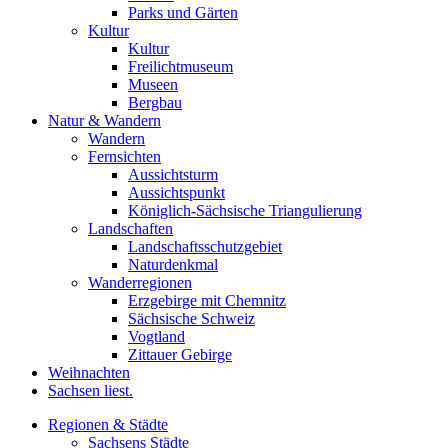
Parks und Gärten
Kultur
Kultur
Freilichtmuseum
Museen
Bergbau
Natur & Wandern
Wandern
Fernsichten
Aussichtsturm
Aussichtspunkt
Königlich-Sächsische Triangulierung
Landschaften
Landschaftsschutzgebiet
Naturdenkmal
Wanderregionen
Erzgebirge mit Chemnitz
Sächsische Schweiz
Vogtland
Zittauer Gebirge
Weihnachten
Sachsen liest.
Regionen & Städte
Sachsens Städte