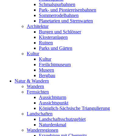
Schmalspurbahnen
Park- und Pioniereisenbahnen
Sommerrodelbahnen
Planetarien und Sternwarten
Architektur
Burgen und Schlösser
Klosteranlagen
Ruinen
Parks und Gärten
Kultur
Kultur
Freilichtmuseum
Museen
Bergbau
Natur & Wandern
Wandern
Fernsichten
Aussichtsturm
Aussichtspunkt
Königlich-Sächsische Triangulierung
Landschaften
Landschaftsschutzgebiet
Naturdenkmal
Wanderregionen
Erzgebirge mit Chemnitz