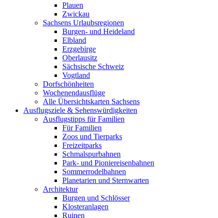
Plauen
Zwickau
Sachsens Urlaubsregionen
Burgen- und Heideland
Elbland
Erzgebirge
Oberlausitz
Sächsische Schweiz
Vogtland
Dorfschönheiten
Wochenendausflüge
Alle Übersichtskarten Sachsens
Ausflugsziele & Sehenswürdigkeiten
Ausflugstipps für Familien
Für Familien
Zoos und Tierparks
Freizeitparks
Schmalspurbahnen
Park- und Pioniereisenbahnen
Sommerrodelbahnen
Planetarien und Sternwarten
Architektur
Burgen und Schlösser
Klosteranlagen
Ruinen