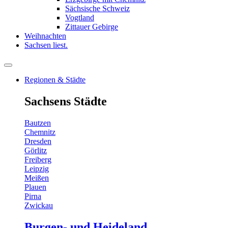
Sächsische Schweiz
Vogtland
Zittauer Gebirge
Weihnachten
Sachsen liest.
Regionen & Städte
Sachsens Städte
Bautzen
Chemnitz
Dresden
Görlitz
Freiberg
Leipzig
Meißen
Plauen
Pirna
Zwickau
Burgen- und Heideland