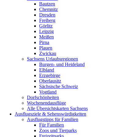
Bautzen
Chemnitz
Dresden
Freiberg
Görlitz
Leipzig
Meißen
Pirna
Plauen
Zwickau
Sachsens Urlaubsregionen
Burgen- und Heideland
Elbland
Erzgebirge
Oberlausitz
Sächsische Schweiz
Vogtland
Dorfschönheiten
Wochenendausflüge
Alle Übersichtskarten Sachsens
Ausflugsziele & Sehenswürdigkeiten
Ausflugstipps für Familien
Für Familien
Zoos und Tierparks
Freizeitparks