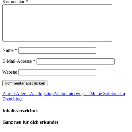
Kommentar
*
Name
*
E-Mail-Adresse
*
Website
Zurück
Älterer Ausflugstipp
Allein unterwegs – Meine Solotour im
Erzgebirge
Inhaltsverzeichnis
Ganz neu für dich erkundet