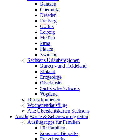
Bautzen
Chemnitz
Dresden
Freiberg
Görlitz
Leipzig
Meißen
Pirna
Plauen
Zwickau
Sachsens Urlaubsregionen
Burgen- und Heideland
Elbland
Erzgebirge
Oberlausitz
Sächsische Schweiz
Vogtland
Dorfschönheiten
Wochenendausflüge
Alle Übersichtskarten Sachsens
Ausflugsziele & Sehenswürdigkeiten
Ausflugstipps für Familien
Für Familien
Zoos und Tierparks
Freizeitparks