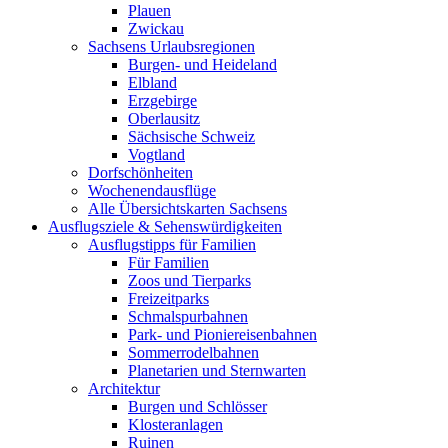
Plauen
Zwickau
Sachsens Urlaubsregionen
Burgen- und Heideland
Elbland
Erzgebirge
Oberlausitz
Sächsische Schweiz
Vogtland
Dorfschönheiten
Wochenendausflüge
Alle Übersichtskarten Sachsens
Ausflugsziele & Sehenswürdigkeiten
Ausflugstipps für Familien
Für Familien
Zoos und Tierparks
Freizeitparks
Schmalspurbahnen
Park- und Pioniereisenbahnen
Sommerrodelbahnen
Planetarien und Sternwarten
Architektur
Burgen und Schlösser
Klosteranlagen
Ruinen