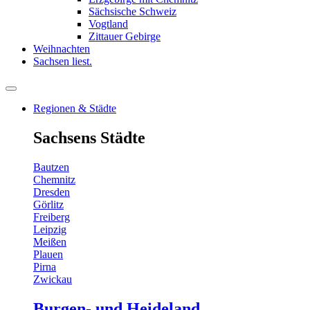
Sächsische Schweiz
Vogtland
Zittauer Gebirge
Weihnachten
Sachsen liest.
Regionen & Städte
Sachsens Städte
Bautzen
Chemnitz
Dresden
Görlitz
Freiberg
Leipzig
Meißen
Plauen
Pirna
Zwickau
Burgen- und Heideland