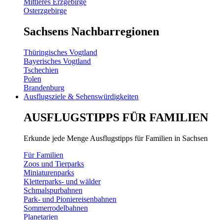
Mittleres Erzgebirge
Osterzgebirge
Sachsens Nachbarregionen
Thüringisches Vogtland
Bayerisches Vogtland
Tschechien
Polen
Brandenburg
Ausflugsziele & Sehenswürdigkeiten
AUSFLUGSTIPPS FÜR FAMILIEN
Erkunde jede Menge Ausflugstipps für Familien in Sachsen
Für Familien
Zoos und Tierparks
Miniaturenparks
Kletterparks- und wälder
Schmalspurbahnen
Park- und Pioniereisenbahnen
Sommerrodelbahnen
Planetarien