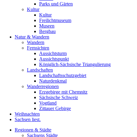
Parks und Gärten
Kultur
Kultur
Freilichtmuseum
Museen
Bergbau
Natur & Wandern
Wandern
Fernsichten
Aussichtsturm
Aussichtspunkt
Königlich-Sächsische Triangulierung
Landschaften
Landschaftsschutzgebiet
Naturdenkmal
Wanderregionen
Erzgebirge mit Chemnitz
Sächsische Schweiz
Vogtland
Zittauer Gebirge
Weihnachten
Sachsen liest.
Regionen & Städte
Sachsens Städte