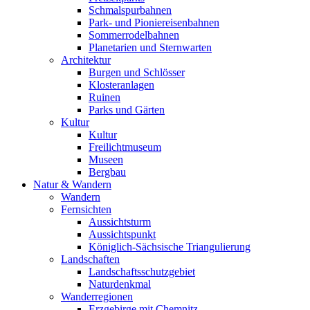
Schmalspurbahnen
Park- und Pioniereisenbahnen
Sommerrodelbahnen
Planetarien und Sternwarten
Architektur
Burgen und Schlösser
Klosteranlagen
Ruinen
Parks und Gärten
Kultur
Kultur
Freilichtmuseum
Museen
Bergbau
Natur & Wandern
Wandern
Fernsichten
Aussichtsturm
Aussichtspunkt
Königlich-Sächsische Triangulierung
Landschaften
Landschaftsschutzgebiet
Naturdenkmal
Wanderregionen
Erzgebirge mit Chemnitz