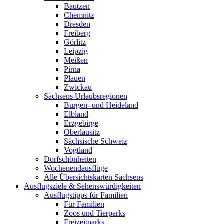
Bautzen
Chemnitz
Dresden
Freiberg
Görlitz
Leipzig
Meißen
Pirna
Plauen
Zwickau
Sachsens Urlaubsregionen
Burgen- und Heideland
Elbland
Erzgebirge
Oberlausitz
Sächsische Schweiz
Vogtland
Dorfschönheiten
Wochenendausflüge
Alle Übersichtskarten Sachsens
Ausflugsziele & Sehenswürdigkeiten
Ausflugstipps für Familien
Für Familien
Zoos und Tierparks
Freizeitparks