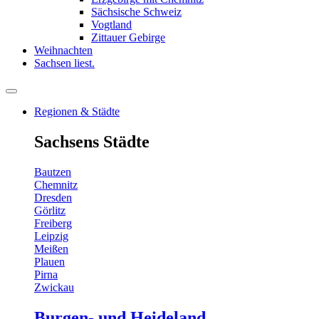
Sächsische Schweiz
Vogtland
Zittauer Gebirge
Weihnachten
Sachsen liest.
Regionen & Städte
Sachsens Städte
Bautzen
Chemnitz
Dresden
Görlitz
Freiberg
Leipzig
Meißen
Plauen
Pirna
Zwickau
Burgen- und Heideland