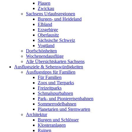
Plauen
Zwickau
Sachsens Urlaubsregionen
Burgen- und Heideland
Elbland
Erzgebirge
Oberlausitz
Sächsische Schweiz
Vogtland
Dorfschönheiten
Wochenendausflüge
Alle Übersichtskarten Sachsens
Ausflugsziele & Sehenswürdigkeiten
Ausflugstipps für Familien
Für Familien
Zoos und Tierparks
Freizeitparks
Schmalspurbahnen
Park- und Pioniereisenbahnen
Sommerrodelbahnen
Planetarien und Sternwarten
Architektur
Burgen und Schlösser
Klosteranlagen
Ruinen