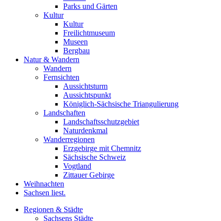
Parks und Gärten
Kultur
Kultur
Freilichtmuseum
Museen
Bergbau
Natur & Wandern
Wandern
Fernsichten
Aussichtsturm
Aussichtspunkt
Königlich-Sächsische Triangulierung
Landschaften
Landschaftsschutzgebiet
Naturdenkmal
Wanderregionen
Erzgebirge mit Chemnitz
Sächsische Schweiz
Vogtland
Zittauer Gebirge
Weihnachten
Sachsen liest.
Regionen & Städte
Sachsens Städte