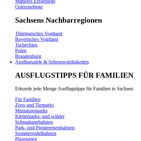
Mittleres Erzgebirge
Osterzgebirge
Sachsens Nachbarregionen
Thüringisches Vogtland
Bayerisches Vogtland
Tschechien
Polen
Brandenburg
Ausflugsziele & Sehenswürdigkeiten
AUSFLUGSTIPPS FÜR FAMILIEN
Erkunde jede Menge Ausflugstipps für Familien in Sachsen
Für Familien
Zoos und Tierparks
Miniaturenparks
Kletterparks- und wälder
Schmalspurbahnen
Park- und Pioniereisenbahnen
Sommerrodelbahnen
Planetarien