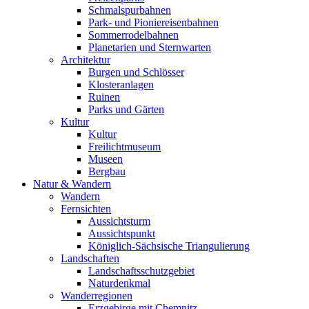
Schmalspurbahnen
Park- und Pioniereisenbahnen
Sommerrodelbahnen
Planetarien und Sternwarten
Architektur
Burgen und Schlösser
Klosteranlagen
Ruinen
Parks und Gärten
Kultur
Kultur
Freilichtmuseum
Museen
Bergbau
Natur & Wandern
Wandern
Fernsichten
Aussichtsturm
Aussichtspunkt
Königlich-Sächsische Triangulierung
Landschaften
Landschaftsschutzgebiet
Naturdenkmal
Wanderregionen
Erzgebirge mit Chemnitz