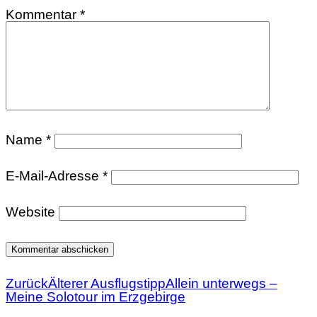
Kommentar
*
Name
*
E-Mail-Adresse
*
Website
Zurück
Älterer Ausflugstipp
Allein unterwegs –
Meine Solotour im Erzgebirge