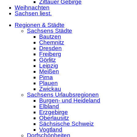
Zittauer Gebirge
Weihnachten
Sachsen liest.
Regionen & Städte
Sachsens Städte
Bautzen
Chemnitz
Dresden
Freiberg
Görlitz
Leipzig
Meißen
Pirna
Plauen
Zwickau
Sachsens Urlaubsregionen
Burgen- und Heideland
Elbland
Erzgebirge
Oberlausitz
Sächsische Schweiz
Vogtland
Dorfschönheiten