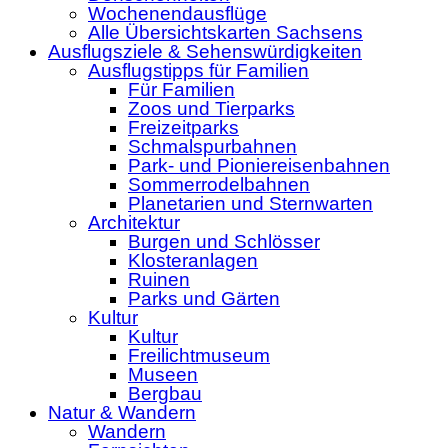
Wochenendausflüge
Alle Übersichtskarten Sachsens
Ausflugsziele & Sehenswürdigkeiten
Ausflugstipps für Familien
Für Familien
Zoos und Tierparks
Freizeitparks
Schmalspurbahnen
Park- und Pioniereisenbahnen
Sommerrodelbahnen
Planetarien und Sternwarten
Architektur
Burgen und Schlösser
Klosteranlagen
Ruinen
Parks und Gärten
Kultur
Kultur
Freilichtmuseum
Museen
Bergbau
Natur & Wandern
Wandern