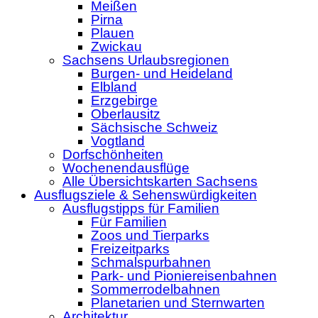
Meißen
Pirna
Plauen
Zwickau
Sachsens Urlaubsregionen
Burgen- und Heideland
Elbland
Erzgebirge
Oberlausitz
Sächsische Schweiz
Vogtland
Dorfschönheiten
Wochenendausflüge
Alle Übersichtskarten Sachsens
Ausflugsziele & Sehenswürdigkeiten
Ausflugstipps für Familien
Für Familien
Zoos und Tierparks
Freizeitparks
Schmalspurbahnen
Park- und Pioniereisenbahnen
Sommerrodelbahnen
Planetarien und Sternwarten
Architektur