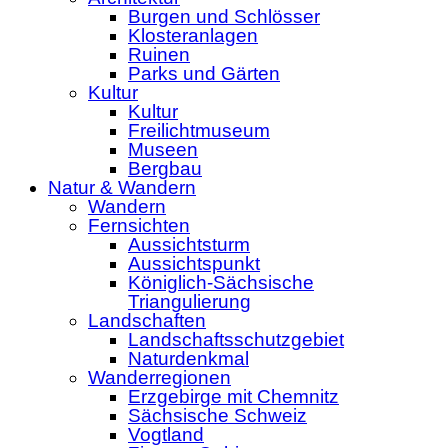
Burgen und Schlösser
Klosteranlagen
Ruinen
Parks und Gärten
Kultur
Kultur
Freilichtmuseum
Museen
Bergbau
Natur & Wandern
Wandern
Fernsichten
Aussichtsturm
Aussichtspunkt
Königlich-Sächsische
Triangulierung
Landschaften
Landschaftsschutzgebiet
Naturdenkmal
Wanderregionen
Erzgebirge mit Chemnitz
Sächsische Schweiz
Vogtland