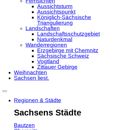
Fernsichten
Aussichtsturm
Aussichtspunkt
Königlich-Sächsische
Triangulierung
Landschaften
Landschaftsschutzgebiet
Naturdenkmal
Wanderregionen
Erzgebirge mit Chemnitz
Sächsische Schweiz
Vogtland
Zittauer Gebirge
Weihnachten
Sachsen liest.
Regionen & Städte
Sachsens Städte
Bautzen