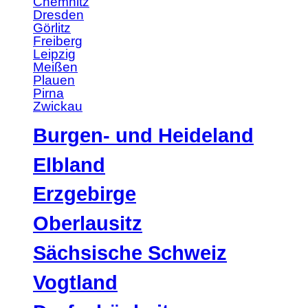
Chemnitz
Dresden
Görlitz
Freiberg
Leipzig
Meißen
Plauen
Pirna
Zwickau
Burgen- und Heideland
Elbland
Erzgebirge
Oberlausitz
Sächsische Schweiz
Vogtland