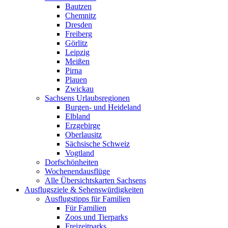
Bautzen
Chemnitz
Dresden
Freiberg
Görlitz
Leipzig
Meißen
Pirna
Plauen
Zwickau
Sachsens Urlaubsregionen
Burgen- und Heideland
Elbland
Erzgebirge
Oberlausitz
Sächsische Schweiz
Vogtland
Dorfschönheiten
Wochenendausflüge
Alle Übersichtskarten Sachsens
Ausflugsziele & Sehenswürdigkeiten
Ausflugstipps für Familien
Für Familien
Zoos und Tierparks
Freizeitparks