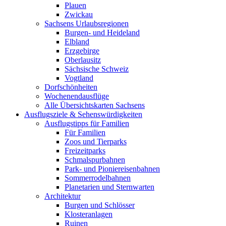
Plauen
Zwickau
Sachsens Urlaubsregionen
Burgen- und Heideland
Elbland
Erzgebirge
Oberlausitz
Sächsische Schweiz
Vogtland
Dorfschönheiten
Wochenendausflüge
Alle Übersichtskarten Sachsens
Ausflugsziele & Sehenswürdigkeiten
Ausflugstipps für Familien
Für Familien
Zoos und Tierparks
Freizeitparks
Schmalspurbahnen
Park- und Pioniereisenbahnen
Sommerrodelbahnen
Planetarien und Sternwarten
Architektur
Burgen und Schlösser
Klosteranlagen
Ruinen