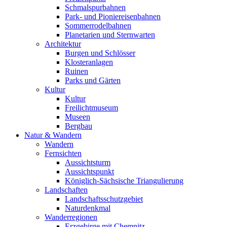
Schmalspurbahnen
Park- und Pioniereisenbahnen
Sommerrodelbahnen
Planetarien und Sternwarten
Architektur
Burgen und Schlösser
Klosteranlagen
Ruinen
Parks und Gärten
Kultur
Kultur
Freilichtmuseum
Museen
Bergbau
Natur & Wandern
Wandern
Fernsichten
Aussichtsturm
Aussichtspunkt
Königlich-Sächsische Triangulierung
Landschaften
Landschaftsschutzgebiet
Naturdenkmal
Wanderregionen
Erzgebirge mit Chemnitz