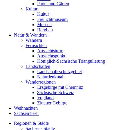
Parks und Gärten
Kultur
Kultur
Freilichtmuseum
Museen
Bergbau
Natur & Wandern
Wandern
Fernsichten
Aussichtsturm
Aussichtspunkt
Königlich-Sächsische Triangulierung
Landschaften
Landschaftsschutzgebiet
Naturdenkmal
Wanderregionen
Erzgebirge mit Chemnitz
Sächsische Schweiz
Vogtland
Zittauer Gebirge
Weihnachten
Sachsen liest.
Regionen & Städte
Sachsens Städte