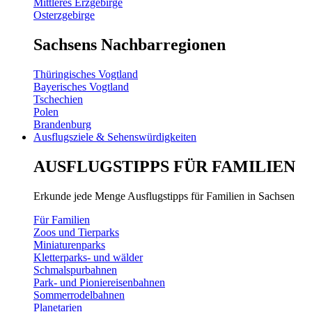
Mittleres Erzgebirge
Osterzgebirge
Sachsens Nachbarregionen
Thüringisches Vogtland
Bayerisches Vogtland
Tschechien
Polen
Brandenburg
Ausflugsziele & Sehenswürdigkeiten
AUSFLUGSTIPPS FÜR FAMILIEN
Erkunde jede Menge Ausflugstipps für Familien in Sachsen
Für Familien
Zoos und Tierparks
Miniaturenparks
Kletterparks- und wälder
Schmalspurbahnen
Park- und Pioniereisenbahnen
Sommerrodelbahnen
Planetarien