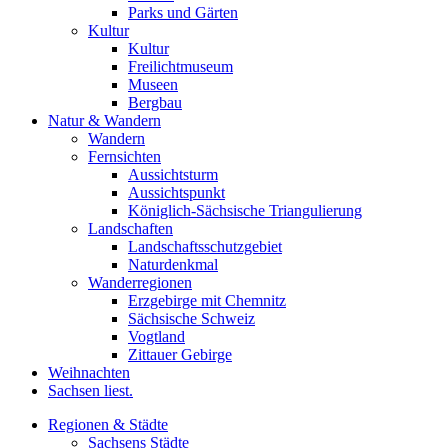
Parks und Gärten
Kultur
Kultur
Freilichtmuseum
Museen
Bergbau
Natur & Wandern
Wandern
Fernsichten
Aussichtsturm
Aussichtspunkt
Königlich-Sächsische Triangulierung
Landschaften
Landschaftsschutzgebiet
Naturdenkmal
Wanderregionen
Erzgebirge mit Chemnitz
Sächsische Schweiz
Vogtland
Zittauer Gebirge
Weihnachten
Sachsen liest.
Regionen & Städte
Sachsens Städte