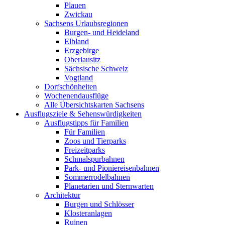
Plauen
Zwickau
Sachsens Urlaubsregionen
Burgen- und Heideland
Elbland
Erzgebirge
Oberlausitz
Sächsische Schweiz
Vogtland
Dorfschönheiten
Wochenendausflüge
Alle Übersichtskarten Sachsens
Ausflugsziele & Sehenswürdigkeiten
Ausflugstipps für Familien
Für Familien
Zoos und Tierparks
Freizeitparks
Schmalspurbahnen
Park- und Pioniereisenbahnen
Sommerrodelbahnen
Planetarien und Sternwarten
Architektur
Burgen und Schlösser
Klosteranlagen
Ruinen