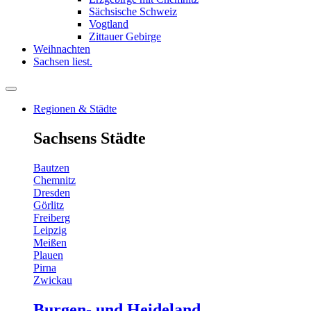
Sächsische Schweiz
Vogtland
Zittauer Gebirge
Weihnachten
Sachsen liest.
Regionen & Städte
Sachsens Städte
Bautzen
Chemnitz
Dresden
Görlitz
Freiberg
Leipzig
Meißen
Plauen
Pirna
Zwickau
Burgen- und Heideland