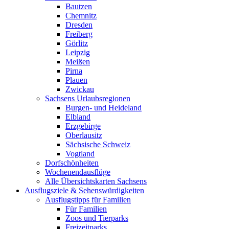
Bautzen
Chemnitz
Dresden
Freiberg
Görlitz
Leipzig
Meißen
Pirna
Plauen
Zwickau
Sachsens Urlaubsregionen
Burgen- und Heideland
Elbland
Erzgebirge
Oberlausitz
Sächsische Schweiz
Vogtland
Dorfschönheiten
Wochenendausflüge
Alle Übersichtskarten Sachsens
Ausflugsziele & Sehenswürdigkeiten
Ausflugstipps für Familien
Für Familien
Zoos und Tierparks
Freizeitparks