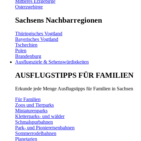
Mittleres Erzgebirge
Osterzgebirge
Sachsens Nachbarregionen
Thüringisches Vogtland
Bayerisches Vogtland
Tschechien
Polen
Brandenburg
Ausflugsziele & Sehenswürdigkeiten
AUSFLUGSTIPPS FÜR FAMILIEN
Erkunde jede Menge Ausflugstipps für Familien in Sachsen
Für Familien
Zoos und Tierparks
Miniaturenparks
Kletterparks- und wälder
Schmalspurbahnen
Park- und Pioniereisenbahnen
Sommerrodelbahnen
Planetarien