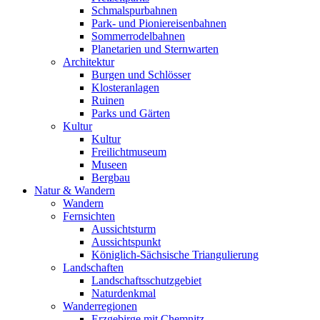
Schmalspurbahnen
Park- und Pioniereisenbahnen
Sommerrodelbahnen
Planetarien und Sternwarten
Architektur
Burgen und Schlösser
Klosteranlagen
Ruinen
Parks und Gärten
Kultur
Kultur
Freilichtmuseum
Museen
Bergbau
Natur & Wandern
Wandern
Fernsichten
Aussichtsturm
Aussichtspunkt
Königlich-Sächsische Triangulierung
Landschaften
Landschaftsschutzgebiet
Naturdenkmal
Wanderregionen
Erzgebirge mit Chemnitz