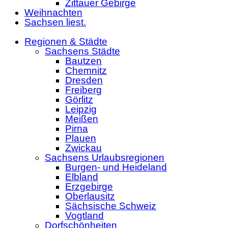
Zittauer Gebirge
Weihnachten
Sachsen liest.
Regionen & Städte
Sachsens Städte
Bautzen
Chemnitz
Dresden
Freiberg
Görlitz
Leipzig
Meißen
Pirna
Plauen
Zwickau
Sachsens Urlaubsregionen
Burgen- und Heideland
Elbland
Erzgebirge
Oberlausitz
Sächsische Schweiz
Vogtland
Dorfschönheiten