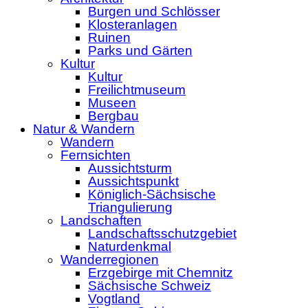
Burgen und Schlösser
Klosteranlagen
Ruinen
Parks und Gärten
Kultur
Kultur
Freilichtmuseum
Museen
Bergbau
Natur & Wandern
Wandern
Fernsichten
Aussichtsturm
Aussichtspunkt
Königlich-Sächsische
Triangulierung
Landschaften
Landschaftsschutzgebiet
Naturdenkmal
Wanderregionen
Erzgebirge mit Chemnitz
Sächsische Schweiz
Vogtland