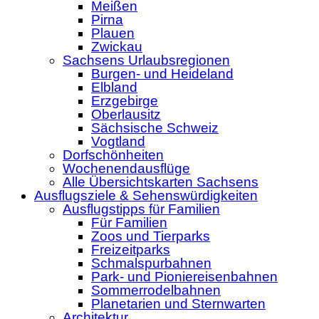
Meißen
Pirna
Plauen
Zwickau
Sachsens Urlaubsregionen
Burgen- und Heideland
Elbland
Erzgebirge
Oberlausitz
Sächsische Schweiz
Vogtland
Dorfschönheiten
Wochenendausflüge
Alle Übersichtskarten Sachsens
Ausflugsziele & Sehenswürdigkeiten
Ausflugstipps für Familien
Für Familien
Zoos und Tierparks
Freizeitparks
Schmalspurbahnen
Park- und Pioniereisenbahnen
Sommerrodelbahnen
Planetarien und Sternwarten
Architektur