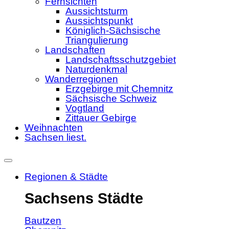
Fernsichten
Aussichtsturm
Aussichtspunkt
Königlich-Sächsische
Triangulierung
Landschaften
Landschaftsschutzgebiet
Naturdenkmal
Wanderregionen
Erzgebirge mit Chemnitz
Sächsische Schweiz
Vogtland
Zittauer Gebirge
Weihnachten
Sachsen liest.
Regionen & Städte
Sachsens Städte
Bautzen