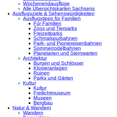
Wochenendausflüge
Alle Übersichtskarten Sachsens
Ausflugsziele & Sehenswürdigkeiten
Ausflugstipps für Familien
Für Familien
Zoos und Tierparks
Freizeitparks
Schmalspurbahnen
Park- und Pioniereisenbahnen
Sommerrodelbahnen
Planetarien und Sternwarten
Architektur
Burgen und Schlösser
Klosteranlagen
Ruinen
Parks und Gärten
Kultur
Kultur
Freilichtmuseum
Museen
Bergbau
Natur & Wandern
Wandern