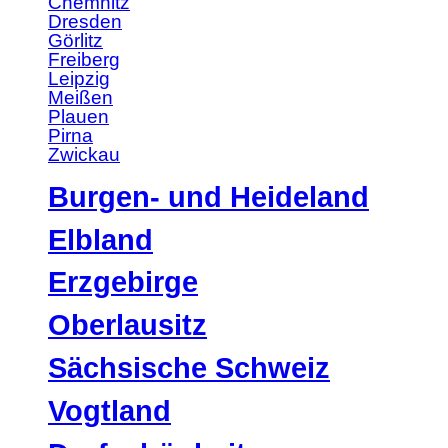
Chemnitz
Dresden
Görlitz
Freiberg
Leipzig
Meißen
Plauen
Pirna
Zwickau
Burgen- und Heideland
Elbland
Erzgebirge
Oberlausitz
Sächsische Schweiz
Vogtland