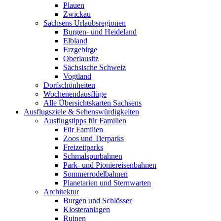
Plauen
Zwickau
Sachsens Urlaubsregionen
Burgen- und Heideland
Elbland
Erzgebirge
Oberlausitz
Sächsische Schweiz
Vogtland
Dorfschönheiten
Wochenendausflüge
Alle Übersichtskarten Sachsens
Ausflugsziele & Sehenswürdigkeiten
Ausflugstipps für Familien
Für Familien
Zoos und Tierparks
Freizeitparks
Schmalspurbahnen
Park- und Pioniereisenbahnen
Sommerrodelbahnen
Planetarien und Sternwarten
Architektur
Burgen und Schlösser
Klosteranlagen
Ruinen