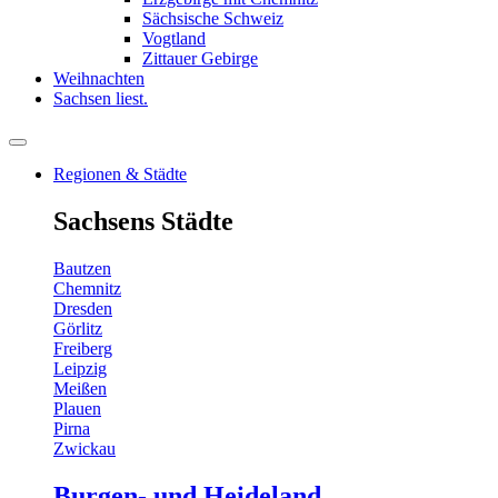
Sächsische Schweiz
Vogtland
Zittauer Gebirge
Weihnachten
Sachsen liest.
Regionen & Städte
Sachsens Städte
Bautzen
Chemnitz
Dresden
Görlitz
Freiberg
Leipzig
Meißen
Plauen
Pirna
Zwickau
Burgen- und Heideland