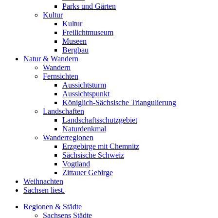
Parks und Gärten
Kultur
Kultur
Freilichtmuseum
Museen
Bergbau
Natur & Wandern
Wandern
Fernsichten
Aussichtsturm
Aussichtspunkt
Königlich-Sächsische Triangulierung
Landschaften
Landschaftsschutzgebiet
Naturdenkmal
Wanderregionen
Erzgebirge mit Chemnitz
Sächsische Schweiz
Vogtland
Zittauer Gebirge
Weihnachten
Sachsen liest.
Regionen & Städte
Sachsens Städte