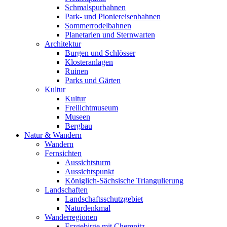
Schmalspurbahnen
Park- und Pioniereisenbahnen
Sommerrodelbahnen
Planetarien und Sternwarten
Architektur
Burgen und Schlösser
Klosteranlagen
Ruinen
Parks und Gärten
Kultur
Kultur
Freilichtmuseum
Museen
Bergbau
Natur & Wandern
Wandern
Fernsichten
Aussichtsturm
Aussichtspunkt
Königlich-Sächsische Triangulierung
Landschaften
Landschaftsschutzgebiet
Naturdenkmal
Wanderregionen
Erzgebirge mit Chemnitz