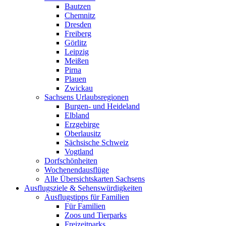
Bautzen
Chemnitz
Dresden
Freiberg
Görlitz
Leipzig
Meißen
Pirna
Plauen
Zwickau
Sachsens Urlaubsregionen
Burgen- und Heideland
Elbland
Erzgebirge
Oberlausitz
Sächsische Schweiz
Vogtland
Dorfschönheiten
Wochenendausflüge
Alle Übersichtskarten Sachsens
Ausflugsziele & Sehenswürdigkeiten
Ausflugstipps für Familien
Für Familien
Zoos und Tierparks
Freizeitparks