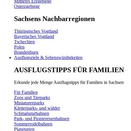
Mittleres Erzgebirge
Osterzgebirge
Sachsens Nachbarregionen
Thüringisches Vogtland
Bayerisches Vogtland
Tschechien
Polen
Brandenburg
Ausflugsziele & Sehenswürdigkeiten
AUSFLUGSTIPPS FÜR FAMILIEN
Erkunde jede Menge Ausflugstipps für Familien in Sachsen
Für Familien
Zoos und Tierparks
Miniaturenparks
Kletterparks- und wälder
Schmalspurbahnen
Park- und Pioniereisenbahnen
Sommerrodelbahnen
Planetarien