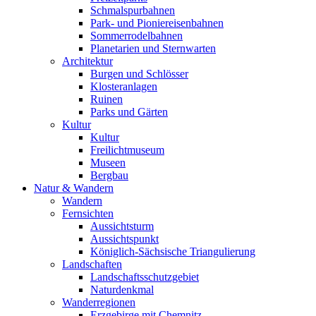
Schmalspurbahnen
Park- und Pioniereisenbahnen
Sommerrodelbahnen
Planetarien und Sternwarten
Architektur
Burgen und Schlösser
Klosteranlagen
Ruinen
Parks und Gärten
Kultur
Kultur
Freilichtmuseum
Museen
Bergbau
Natur & Wandern
Wandern
Fernsichten
Aussichtsturm
Aussichtspunkt
Königlich-Sächsische Triangulierung
Landschaften
Landschaftsschutzgebiet
Naturdenkmal
Wanderregionen
Erzgebirge mit Chemnitz