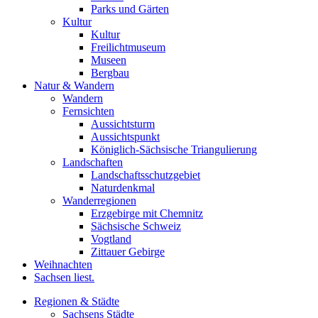
Parks und Gärten
Kultur
Kultur
Freilichtmuseum
Museen
Bergbau
Natur & Wandern
Wandern
Fernsichten
Aussichtsturm
Aussichtspunkt
Königlich-Sächsische Triangulierung
Landschaften
Landschaftsschutzgebiet
Naturdenkmal
Wanderregionen
Erzgebirge mit Chemnitz
Sächsische Schweiz
Vogtland
Zittauer Gebirge
Weihnachten
Sachsen liest.
Regionen & Städte
Sachsens Städte