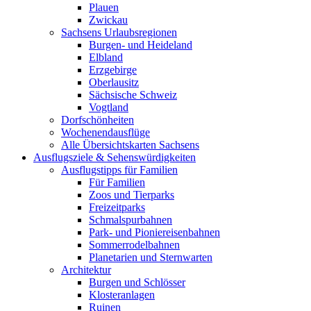
Plauen
Zwickau
Sachsens Urlaubsregionen
Burgen- und Heideland
Elbland
Erzgebirge
Oberlausitz
Sächsische Schweiz
Vogtland
Dorfschönheiten
Wochenendausflüge
Alle Übersichtskarten Sachsens
Ausflugsziele & Sehenswürdigkeiten
Ausflugstipps für Familien
Für Familien
Zoos und Tierparks
Freizeitparks
Schmalspurbahnen
Park- und Pioniereisenbahnen
Sommerrodelbahnen
Planetarien und Sternwarten
Architektur
Burgen und Schlösser
Klosteranlagen
Ruinen