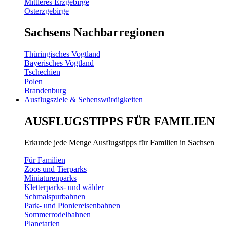
Mittleres Erzgebirge
Osterzgebirge
Sachsens Nachbarregionen
Thüringisches Vogtland
Bayerisches Vogtland
Tschechien
Polen
Brandenburg
Ausflugsziele & Sehenswürdigkeiten
AUSFLUGSTIPPS FÜR FAMILIEN
Erkunde jede Menge Ausflugstipps für Familien in Sachsen
Für Familien
Zoos und Tierparks
Miniaturenparks
Kletterparks- und wälder
Schmalspurbahnen
Park- und Pioniereisenbahnen
Sommerrodelbahnen
Planetarien