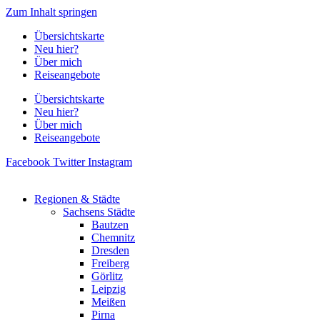
Zum Inhalt springen
Übersichtskarte
Neu hier?
Über mich
Reiseangebote
Übersichtskarte
Neu hier?
Über mich
Reiseangebote
Facebook
Twitter
Instagram
Regionen & Städte
Sachsens Städte
Bautzen
Chemnitz
Dresden
Freiberg
Görlitz
Leipzig
Meißen
Pirna