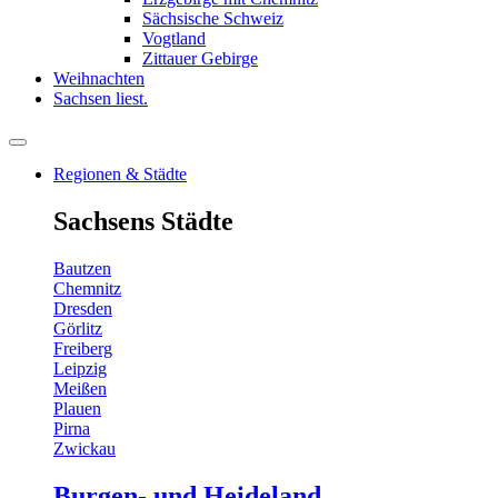
Sächsische Schweiz
Vogtland
Zittauer Gebirge
Weihnachten
Sachsen liest.
Regionen & Städte
Sachsens Städte
Bautzen
Chemnitz
Dresden
Görlitz
Freiberg
Leipzig
Meißen
Plauen
Pirna
Zwickau
Burgen- und Heideland