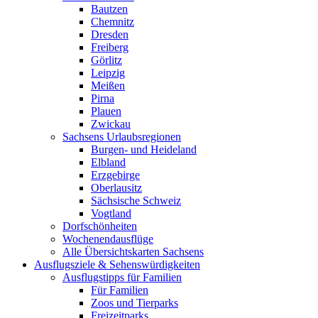
Bautzen
Chemnitz
Dresden
Freiberg
Görlitz
Leipzig
Meißen
Pirna
Plauen
Zwickau
Sachsens Urlaubsregionen
Burgen- und Heideland
Elbland
Erzgebirge
Oberlausitz
Sächsische Schweiz
Vogtland
Dorfschönheiten
Wochenendausflüge
Alle Übersichtskarten Sachsens
Ausflugsziele & Sehenswürdigkeiten
Ausflugstipps für Familien
Für Familien
Zoos und Tierparks
Freizeitparks