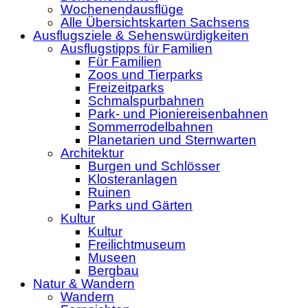
Wochenendausflüge
Alle Übersichtskarten Sachsens
Ausflugsziele & Sehenswürdigkeiten
Ausflugstipps für Familien
Für Familien
Zoos und Tierparks
Freizeitparks
Schmalspurbahnen
Park- und Pioniereisenbahnen
Sommerrodelbahnen
Planetarien und Sternwarten
Architektur
Burgen und Schlösser
Klosteranlagen
Ruinen
Parks und Gärten
Kultur
Kultur
Freilichtmuseum
Museen
Bergbau
Natur & Wandern
Wandern