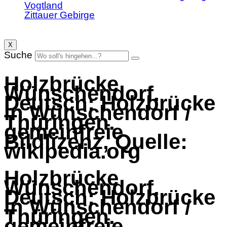
Vogtland
Zittauer Gebirge
X
Suche
Holzbrücke
Wünschendorf.
Deutsch: Holzbrücke
in Wünschendorf /
Thüringen.
gemeinfreie
Bildlizenz, Quelle:
wikipedia.org
Holzbrücke
Wünschendorf.
Deutsch: Holzbrücke
in Wünschendorf /
Thüringen.
gemeinfreie