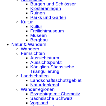
Burgen und Schlösser
Klosteranlagen
Ruinen
Parks und Gärten
Kultur
Kultur
Freilichtmuseum
Museen
Bergbau
Natur & Wandern
Wandern
Fernsichten
Aussichtsturm
Aussichtspunkt
Königlich-Sächsische
Triangulierung
Landschaften
Landschaftsschutzgebiet
Naturdenkmal
Wanderregionen
Erzgebirge mit Chemnitz
Sächsische Schweiz
Vogtland