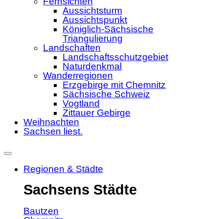
Fernsichten
Aussichtsturm
Aussichtspunkt
Königlich-Sächsische
Triangulierung
Landschaften
Landschaftsschutzgebiet
Naturdenkmal
Wanderregionen
Erzgebirge mit Chemnitz
Sächsische Schweiz
Vogtland
Zittauer Gebirge
Weihnachten
Sachsen liest.
Regionen & Städte
Sachsens Städte
Bautzen