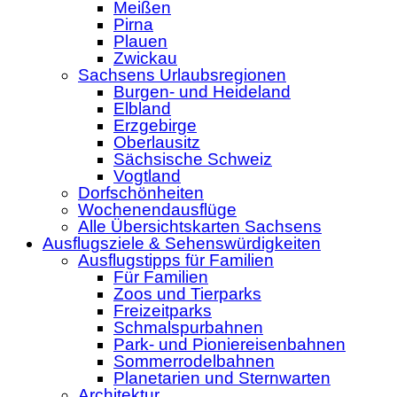
Meißen
Pirna
Plauen
Zwickau
Sachsens Urlaubsregionen
Burgen- und Heideland
Elbland
Erzgebirge
Oberlausitz
Sächsische Schweiz
Vogtland
Dorfschönheiten
Wochenendausflüge
Alle Übersichtskarten Sachsens
Ausflugsziele & Sehenswürdigkeiten
Ausflugstipps für Familien
Für Familien
Zoos und Tierparks
Freizeitparks
Schmalspurbahnen
Park- und Pioniereisenbahnen
Sommerrodelbahnen
Planetarien und Sternwarten
Architektur