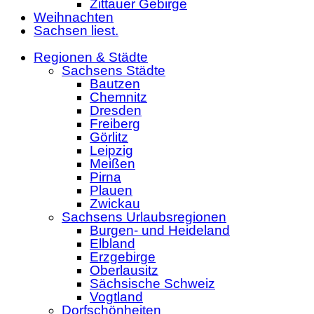
Zittauer Gebirge
Weihnachten
Sachsen liest.
Regionen & Städte
Sachsens Städte
Bautzen
Chemnitz
Dresden
Freiberg
Görlitz
Leipzig
Meißen
Pirna
Plauen
Zwickau
Sachsens Urlaubsregionen
Burgen- und Heideland
Elbland
Erzgebirge
Oberlausitz
Sächsische Schweiz
Vogtland
Dorfschönheiten