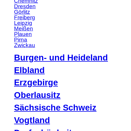
Chemnitz
Dresden
Görlitz
Freiberg
Leipzig
Meißen
Plauen
Pirna
Zwickau
Burgen- und Heideland
Elbland
Erzgebirge
Oberlausitz
Sächsische Schweiz
Vogtland