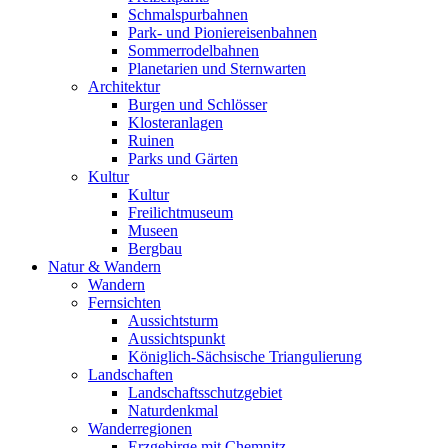
Schmalspurbahnen
Park- und Pioniereisenbahnen
Sommerrodelbahnen
Planetarien und Sternwarten
Architektur
Burgen und Schlösser
Klosteranlagen
Ruinen
Parks und Gärten
Kultur
Kultur
Freilichtmuseum
Museen
Bergbau
Natur & Wandern
Wandern
Fernsichten
Aussichtsturm
Aussichtspunkt
Königlich-Sächsische Triangulierung
Landschaften
Landschaftsschutzgebiet
Naturdenkmal
Wanderregionen
Erzgebirge mit Chemnitz