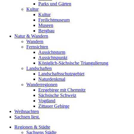
Parks und Gärten
Kultur
Kultur
Freilichtmuseum
Museen
Bergbau
Natur & Wandern
Wandern
Fernsichten
Aussichtsturm
Aussichtspunkt
Königlich-Sächsische Triangulierung
Landschaften
Landschaftsschutzgebiet
Naturdenkmal
Wanderregionen
Erzgebirge mit Chemnitz
Sächsische Schweiz
Vogtland
Zittauer Gebirge
Weihnachten
Sachsen liest.
Regionen & Städte
Sachsens Städte