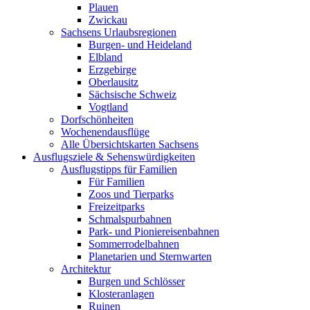
Plauen
Zwickau
Sachsens Urlaubsregionen
Burgen- und Heideland
Elbland
Erzgebirge
Oberlausitz
Sächsische Schweiz
Vogtland
Dorfschönheiten
Wochenendausflüge
Alle Übersichtskarten Sachsens
Ausflugsziele & Sehenswürdigkeiten
Ausflugstipps für Familien
Für Familien
Zoos und Tierparks
Freizeitparks
Schmalspurbahnen
Park- und Pioniereisenbahnen
Sommerrodelbahnen
Planetarien und Sternwarten
Architektur
Burgen und Schlösser
Klosteranlagen
Ruinen