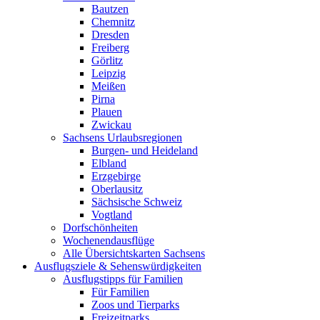
Bautzen
Chemnitz
Dresden
Freiberg
Görlitz
Leipzig
Meißen
Pirna
Plauen
Zwickau
Sachsens Urlaubsregionen
Burgen- und Heideland
Elbland
Erzgebirge
Oberlausitz
Sächsische Schweiz
Vogtland
Dorfschönheiten
Wochenendausflüge
Alle Übersichtskarten Sachsens
Ausflugsziele & Sehenswürdigkeiten
Ausflugstipps für Familien
Für Familien
Zoos und Tierparks
Freizeitparks