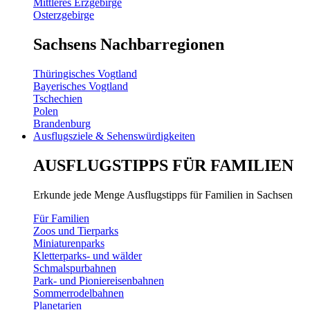
Mittleres Erzgebirge
Osterzgebirge
Sachsens Nachbarregionen
Thüringisches Vogtland
Bayerisches Vogtland
Tschechien
Polen
Brandenburg
Ausflugsziele & Sehenswürdigkeiten
AUSFLUGSTIPPS FÜR FAMILIEN
Erkunde jede Menge Ausflugstipps für Familien in Sachsen
Für Familien
Zoos und Tierparks
Miniaturenparks
Kletterparks- und wälder
Schmalspurbahnen
Park- und Pioniereisenbahnen
Sommerrodelbahnen
Planetarien