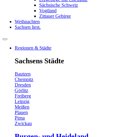
Sächsische Schweiz
Vogtland
Zittauer Gebirge
Weihnachten
Sachsen liest.
Regionen & Städte
Sachsens Städte
Bautzen
Chemnitz
Dresden
Görlitz
Freiberg
Leipzig
Meißen
Plauen
Pirna
Zwickau
Burgen- und Heideland