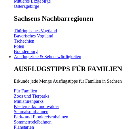
Mittleres Erzgebirge
Osterzgebirge
Sachsens Nachbarregionen
Thüringisches Vogtland
Bayerisches Vogtland
Tschechien
Polen
Brandenburg
Ausflugsziele & Sehenswürdigkeiten
AUSFLUGSTIPPS FÜR FAMILIEN
Erkunde jede Menge Ausflugstipps für Familien in Sachsen
Für Familien
Zoos und Tierparks
Miniaturenparks
Kletterparks- und wälder
Schmalspurbahnen
Park- und Pioniereisenbahnen
Sommerrodelbahnen
Planetarien