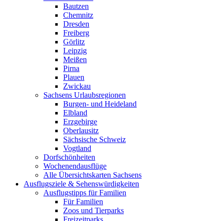
Bautzen
Chemnitz
Dresden
Freiberg
Görlitz
Leipzig
Meißen
Pirna
Plauen
Zwickau
Sachsens Urlaubsregionen
Burgen- und Heideland
Elbland
Erzgebirge
Oberlausitz
Sächsische Schweiz
Vogtland
Dorfschönheiten
Wochenendausflüge
Alle Übersichtskarten Sachsens
Ausflugsziele & Sehenswürdigkeiten
Ausflugstipps für Familien
Für Familien
Zoos und Tierparks
Freizeitparks