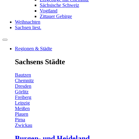
Sächsische Schweiz
Vogtland
Zittauer Gebirge
Weihnachten
Sachsen liest.
Regionen & Städte
Sachsens Städte
Bautzen
Chemnitz
Dresden
Görlitz
Freiberg
Leipzig
Meißen
Plauen
Pirna
Zwickau
Burgen- und Heideland