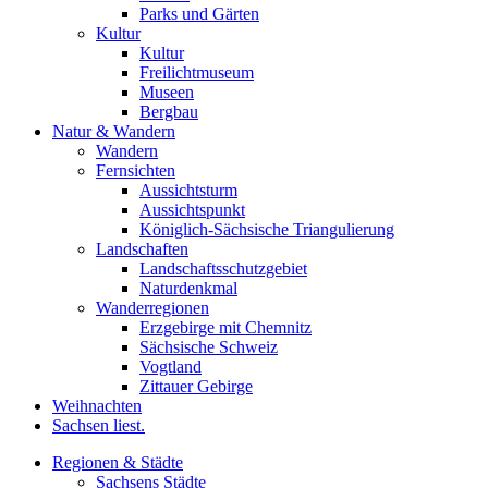
Parks und Gärten
Kultur
Kultur
Freilichtmuseum
Museen
Bergbau
Natur & Wandern
Wandern
Fernsichten
Aussichtsturm
Aussichtspunkt
Königlich-Sächsische Triangulierung
Landschaften
Landschaftsschutzgebiet
Naturdenkmal
Wanderregionen
Erzgebirge mit Chemnitz
Sächsische Schweiz
Vogtland
Zittauer Gebirge
Weihnachten
Sachsen liest.
Regionen & Städte
Sachsens Städte