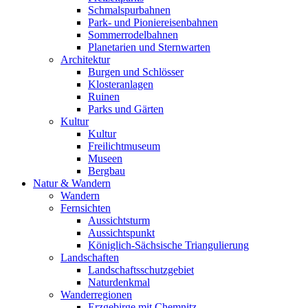
Schmalspurbahnen
Park- und Pioniereisenbahnen
Sommerrodelbahnen
Planetarien und Sternwarten
Architektur
Burgen und Schlösser
Klosteranlagen
Ruinen
Parks und Gärten
Kultur
Kultur
Freilichtmuseum
Museen
Bergbau
Natur & Wandern
Wandern
Fernsichten
Aussichtsturm
Aussichtspunkt
Königlich-Sächsische Triangulierung
Landschaften
Landschaftsschutzgebiet
Naturdenkmal
Wanderregionen
Erzgebirge mit Chemnitz