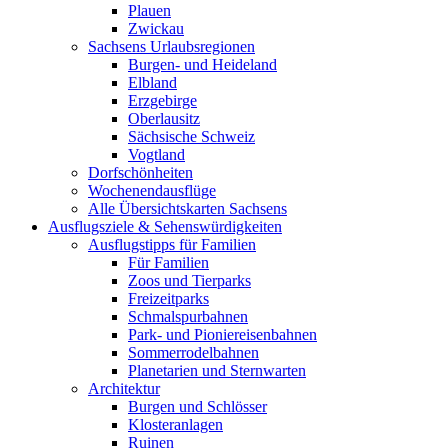
Plauen
Zwickau
Sachsens Urlaubsregionen
Burgen- und Heideland
Elbland
Erzgebirge
Oberlausitz
Sächsische Schweiz
Vogtland
Dorfschönheiten
Wochenendausflüge
Alle Übersichtskarten Sachsens
Ausflugsziele & Sehenswürdigkeiten
Ausflugstipps für Familien
Für Familien
Zoos und Tierparks
Freizeitparks
Schmalspurbahnen
Park- und Pioniereisenbahnen
Sommerrodelbahnen
Planetarien und Sternwarten
Architektur
Burgen und Schlösser
Klosteranlagen
Ruinen