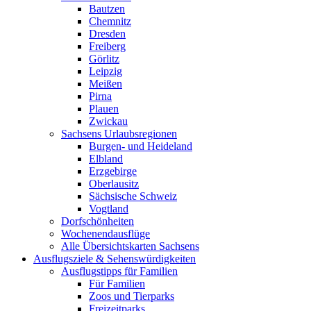
Bautzen
Chemnitz
Dresden
Freiberg
Görlitz
Leipzig
Meißen
Pirna
Plauen
Zwickau
Sachsens Urlaubsregionen
Burgen- und Heideland
Elbland
Erzgebirge
Oberlausitz
Sächsische Schweiz
Vogtland
Dorfschönheiten
Wochenendausflüge
Alle Übersichtskarten Sachsens
Ausflugsziele & Sehenswürdigkeiten
Ausflugstipps für Familien
Für Familien
Zoos und Tierparks
Freizeitparks