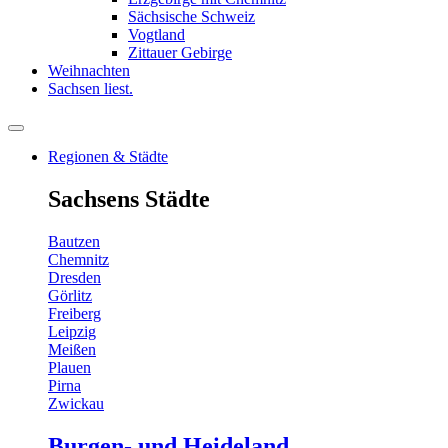
Sächsische Schweiz
Vogtland
Zittauer Gebirge
Weihnachten
Sachsen liest.
Regionen & Städte
Sachsens Städte
Bautzen
Chemnitz
Dresden
Görlitz
Freiberg
Leipzig
Meißen
Plauen
Pirna
Zwickau
Burgen- und Heideland