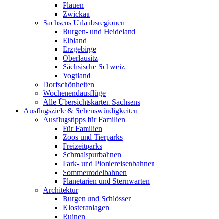
Plauen
Zwickau
Sachsens Urlaubsregionen
Burgen- und Heideland
Elbland
Erzgebirge
Oberlausitz
Sächsische Schweiz
Vogtland
Dorfschönheiten
Wochenendausflüge
Alle Übersichtskarten Sachsens
Ausflugsziele & Sehenswürdigkeiten
Ausflugstipps für Familien
Für Familien
Zoos und Tierparks
Freizeitparks
Schmalspurbahnen
Park- und Pioniereisenbahnen
Sommerrodelbahnen
Planetarien und Sternwarten
Architektur
Burgen und Schlösser
Klosteranlagen
Ruinen