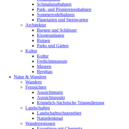
Schmalspurbahnen
Park- und Pioniereisenbahnen
Sommerrodelbahnen
Planetarien und Sternwarten
Architektur
Burgen und Schlösser
Klosteranlagen
Ruinen
Parks und Gärten
Kultur
Kultur
Freilichtmuseum
Museen
Bergbau
Natur & Wandern
Wandern
Fernsichten
Aussichtsturm
Aussichtspunkt
Königlich-Sächsische Triangulierung
Landschaften
Landschaftsschutzgebiet
Naturdenkmal
Wanderregionen
Erzgebirge mit Chemnitz