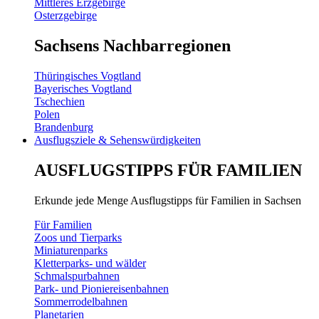
Mittleres Erzgebirge
Osterzgebirge
Sachsens Nachbarregionen
Thüringisches Vogtland
Bayerisches Vogtland
Tschechien
Polen
Brandenburg
Ausflugsziele & Sehenswürdigkeiten
AUSFLUGSTIPPS FÜR FAMILIEN
Erkunde jede Menge Ausflugstipps für Familien in Sachsen
Für Familien
Zoos und Tierparks
Miniaturenparks
Kletterparks- und wälder
Schmalspurbahnen
Park- und Pioniereisenbahnen
Sommerrodelbahnen
Planetarien