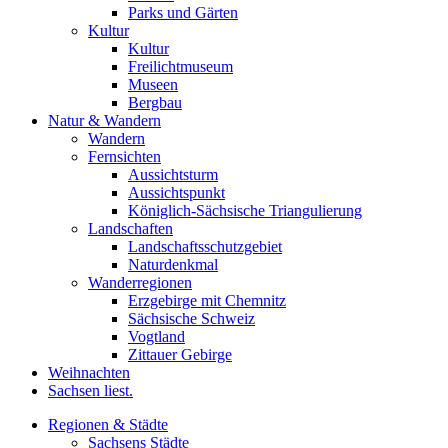
Parks und Gärten
Kultur
Kultur
Freilichtmuseum
Museen
Bergbau
Natur & Wandern
Wandern
Fernsichten
Aussichtsturm
Aussichtspunkt
Königlich-Sächsische Triangulierung
Landschaften
Landschaftsschutzgebiet
Naturdenkmal
Wanderregionen
Erzgebirge mit Chemnitz
Sächsische Schweiz
Vogtland
Zittauer Gebirge
Weihnachten
Sachsen liest.
Regionen & Städte
Sachsens Städte