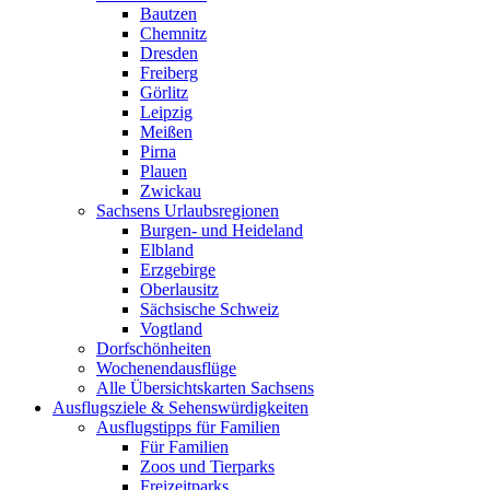
Bautzen
Chemnitz
Dresden
Freiberg
Görlitz
Leipzig
Meißen
Pirna
Plauen
Zwickau
Sachsens Urlaubsregionen
Burgen- und Heideland
Elbland
Erzgebirge
Oberlausitz
Sächsische Schweiz
Vogtland
Dorfschönheiten
Wochenendausflüge
Alle Übersichtskarten Sachsens
Ausflugsziele & Sehenswürdigkeiten
Ausflugstipps für Familien
Für Familien
Zoos und Tierparks
Freizeitparks