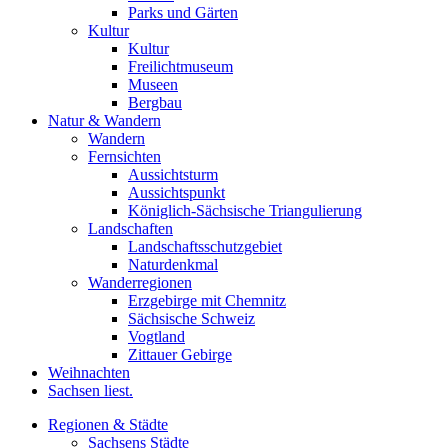
Parks und Gärten
Kultur
Kultur
Freilichtmuseum
Museen
Bergbau
Natur & Wandern
Wandern
Fernsichten
Aussichtsturm
Aussichtspunkt
Königlich-Sächsische Triangulierung
Landschaften
Landschaftsschutzgebiet
Naturdenkmal
Wanderregionen
Erzgebirge mit Chemnitz
Sächsische Schweiz
Vogtland
Zittauer Gebirge
Weihnachten
Sachsen liest.
Regionen & Städte
Sachsens Städte