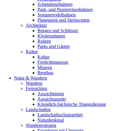
Schmalspurbahnen
Park- und Pioniereisenbahnen
Sommerrodelbahnen
Planetarien und Sternwarten
Architektur
Burgen und Schlösser
Klosteranlagen
Ruinen
Parks und Gärten
Kultur
Kultur
Freilichtmuseum
Museen
Bergbau
Natur & Wandern
Wandern
Fernsichten
Aussichtsturm
Aussichtspunkt
Königlich-Sächsische Triangulierung
Landschaften
Landschaftsschutzgebiet
Naturdenkmal
Wanderregionen
Erzgebirge mit Chemnitz