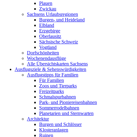
Plauen
Zwickau
Sachsens Urlaubsregionen
Burgen- und Heideland
Elbland
Erzgebirge
Oberlausitz
Sächsische Schweiz
Vogtland
Dorfschönheiten
Wochenendausflüge
Alle Übersichtskarten Sachsens
Ausflugsziele & Sehenswürdigkeiten
Ausflugstipps für Familien
Für Familien
Zoos und Tierparks
Freizeitparks
Schmalspurbahnen
Park- und Pioniereisenbahnen
Sommerrodelbahnen
Planetarien und Sternwarten
Architektur
Burgen und Schlösser
Klosteranlagen
Ruinen