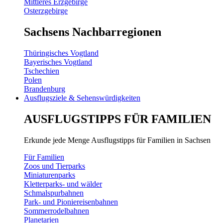
Mittleres Erzgebirge
Osterzgebirge
Sachsens Nachbarregionen
Thüringisches Vogtland
Bayerisches Vogtland
Tschechien
Polen
Brandenburg
Ausflugsziele & Sehenswürdigkeiten
AUSFLUGSTIPPS FÜR FAMILIEN
Erkunde jede Menge Ausflugstipps für Familien in Sachsen
Für Familien
Zoos und Tierparks
Miniaturenparks
Kletterparks- und wälder
Schmalspurbahnen
Park- und Pioniereisenbahnen
Sommerrodelbahnen
Planetarien