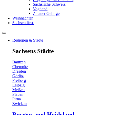
Sächsische Schweiz
Vogtland
Zittauer Gebirge
Weihnachten
Sachsen liest.
Regionen & Städte
Sachsens Städte
Bautzen
Chemnitz
Dresden
Görlitz
Freiberg
Leipzig
Meißen
Plauen
Pirna
Zwickau
Burgen- und Heideland