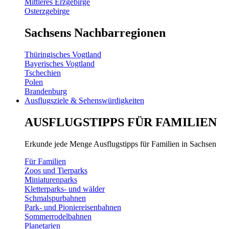
Mittleres Erzgebirge
Osterzgebirge
Sachsens Nachbarregionen
Thüringisches Vogtland
Bayerisches Vogtland
Tschechien
Polen
Brandenburg
Ausflugsziele & Sehenswürdigkeiten
AUSFLUGSTIPPS FÜR FAMILIEN
Erkunde jede Menge Ausflugstipps für Familien in Sachsen
Für Familien
Zoos und Tierparks
Miniaturenparks
Kletterparks- und wälder
Schmalspurbahnen
Park- und Pioniereisenbahnen
Sommerrodelbahnen
Planetarien