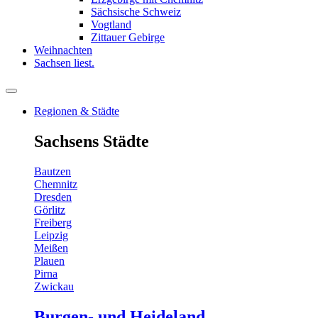
Sächsische Schweiz
Vogtland
Zittauer Gebirge
Weihnachten
Sachsen liest.
Regionen & Städte
Sachsens Städte
Bautzen
Chemnitz
Dresden
Görlitz
Freiberg
Leipzig
Meißen
Plauen
Pirna
Zwickau
Burgen- und Heideland