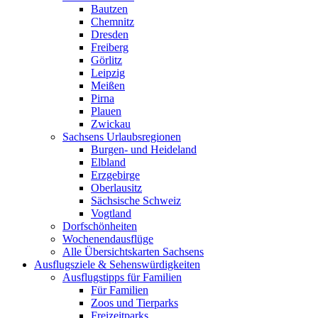
Bautzen
Chemnitz
Dresden
Freiberg
Görlitz
Leipzig
Meißen
Pirna
Plauen
Zwickau
Sachsens Urlaubsregionen
Burgen- und Heideland
Elbland
Erzgebirge
Oberlausitz
Sächsische Schweiz
Vogtland
Dorfschönheiten
Wochenendausflüge
Alle Übersichtskarten Sachsens
Ausflugsziele & Sehenswürdigkeiten
Ausflugstipps für Familien
Für Familien
Zoos und Tierparks
Freizeitparks