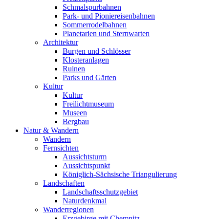
Schmalspurbahnen
Park- und Pioniereisenbahnen
Sommerrodelbahnen
Planetarien und Sternwarten
Architektur
Burgen und Schlösser
Klosteranlagen
Ruinen
Parks und Gärten
Kultur
Kultur
Freilichtmuseum
Museen
Bergbau
Natur & Wandern
Wandern
Fernsichten
Aussichtsturm
Aussichtspunkt
Königlich-Sächsische Triangulierung
Landschaften
Landschaftsschutzgebiet
Naturdenkmal
Wanderregionen
Erzgebirge mit Chemnitz