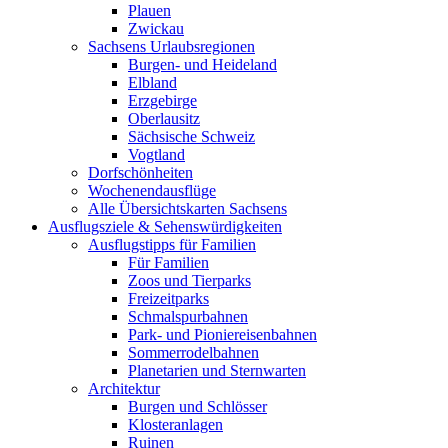
Plauen
Zwickau
Sachsens Urlaubsregionen
Burgen- und Heideland
Elbland
Erzgebirge
Oberlausitz
Sächsische Schweiz
Vogtland
Dorfschönheiten
Wochenendausflüge
Alle Übersichtskarten Sachsens
Ausflugsziele & Sehenswürdigkeiten
Ausflugstipps für Familien
Für Familien
Zoos und Tierparks
Freizeitparks
Schmalspurbahnen
Park- und Pioniereisenbahnen
Sommerrodelbahnen
Planetarien und Sternwarten
Architektur
Burgen und Schlösser
Klosteranlagen
Ruinen