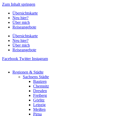
Zum Inhalt springen
Übersichtskarte
Neu hier?
Über mich
Reiseangebote
Übersichtskarte
Neu hier?
Über mich
Reiseangebote
Facebook
Twitter
Instagram
Regionen & Städte
Sachsens Städte
Bautzen
Chemnitz
Dresden
Freiberg
Görlitz
Leipzig
Meißen
Pirna