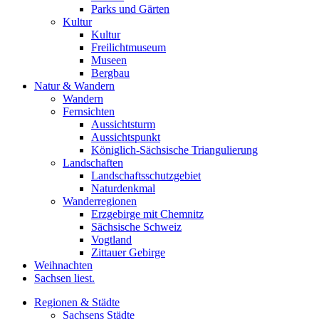
Parks und Gärten
Kultur
Kultur
Freilichtmuseum
Museen
Bergbau
Natur & Wandern
Wandern
Fernsichten
Aussichtsturm
Aussichtspunkt
Königlich-Sächsische Triangulierung
Landschaften
Landschaftsschutzgebiet
Naturdenkmal
Wanderregionen
Erzgebirge mit Chemnitz
Sächsische Schweiz
Vogtland
Zittauer Gebirge
Weihnachten
Sachsen liest.
Regionen & Städte
Sachsens Städte