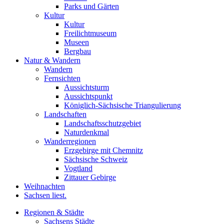
Parks und Gärten
Kultur
Kultur
Freilichtmuseum
Museen
Bergbau
Natur & Wandern
Wandern
Fernsichten
Aussichtsturm
Aussichtspunkt
Königlich-Sächsische Triangulierung
Landschaften
Landschaftsschutzgebiet
Naturdenkmal
Wanderregionen
Erzgebirge mit Chemnitz
Sächsische Schweiz
Vogtland
Zittauer Gebirge
Weihnachten
Sachsen liest.
Regionen & Städte
Sachsens Städte