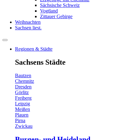
Sächsische Schweiz
Vogtland
Zittauer Gebirge
Weihnachten
Sachsen liest.
Regionen & Städte
Sachsens Städte
Bautzen
Chemnitz
Dresden
Görlitz
Freiberg
Leipzig
Meißen
Plauen
Pirna
Zwickau
Burgen- und Heideland