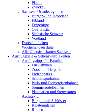
Plauen
Zwickau
Sachsens Urlaubsregionen
Burgen- und Heideland
Elbland
Erzgebirge
Oberlausitz
Sächsische Schweiz
Vogtland
Dorfschönheiten
Wochenendausflüge
Alle Übersichtskarten Sachsens
Ausflugsziele & Sehenswürdigkeiten
Ausflugstipps für Familien
Für Familien
Zoos und Tierparks
Freizeitparks
Schmalspurbahnen
Park- und Pioniereisenbahnen
Sommerrodelbahnen
Planetarien und Sternwarten
Architektur
Burgen und Schlösser
Klosteranlagen
Ruinen