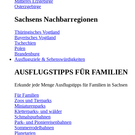
Mittleres Erzgebirge
Osterzgebirge
Sachsens Nachbarregionen
Thüringisches Vogtland
Bayerisches Vogtland
Tschechien
Polen
Brandenburg
Ausflugsziele & Sehenswürdigkeiten
AUSFLUGSTIPPS FÜR FAMILIEN
Erkunde jede Menge Ausflugstipps für Familien in Sachsen
Für Familien
Zoos und Tierparks
Miniaturenparks
Kletterparks- und wälder
Schmalspurbahnen
Park- und Pioniereisenbahnen
Sommerrodelbahnen
Planetarien