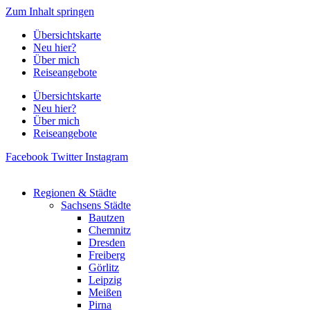
Zum Inhalt springen
Übersichtskarte
Neu hier?
Über mich
Reiseangebote
Übersichtskarte
Neu hier?
Über mich
Reiseangebote
Facebook
Twitter
Instagram
Regionen & Städte
Sachsens Städte
Bautzen
Chemnitz
Dresden
Freiberg
Görlitz
Leipzig
Meißen
Pirna