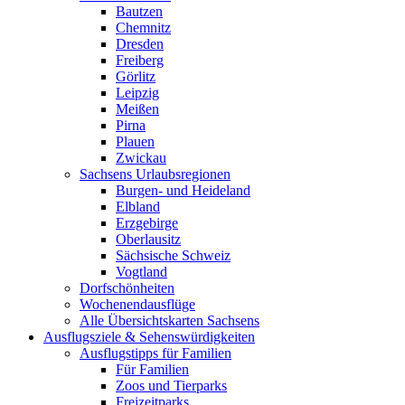
Bautzen
Chemnitz
Dresden
Freiberg
Görlitz
Leipzig
Meißen
Pirna
Plauen
Zwickau
Sachsens Urlaubsregionen
Burgen- und Heideland
Elbland
Erzgebirge
Oberlausitz
Sächsische Schweiz
Vogtland
Dorfschönheiten
Wochenendausflüge
Alle Übersichtskarten Sachsens
Ausflugsziele & Sehenswürdigkeiten
Ausflugstipps für Familien
Für Familien
Zoos und Tierparks
Freizeitparks