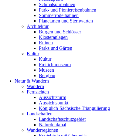
Schmalspurbahnen
Park- und Pioniereisenbahnen
Sommerrodelbahnen
Planetarien und Sternwarten
Architektur
Burgen und Schlösser
Klosteranlagen
Ruinen
Parks und Gärten
Kultur
Kultur
Freilichtmuseum
Museen
Bergbau
Natur & Wandern
Wandern
Fernsichten
Aussichtsturm
Aussichtspunkt
Königlich-Sächsische Triangulierung
Landschaften
Landschaftsschutzgebiet
Naturdenkmal
Wanderregionen
Erzgebirge mit Chemnitz