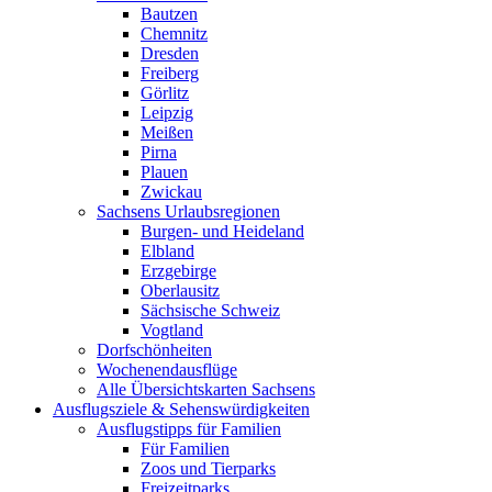
Bautzen
Chemnitz
Dresden
Freiberg
Görlitz
Leipzig
Meißen
Pirna
Plauen
Zwickau
Sachsens Urlaubsregionen
Burgen- und Heideland
Elbland
Erzgebirge
Oberlausitz
Sächsische Schweiz
Vogtland
Dorfschönheiten
Wochenendausflüge
Alle Übersichtskarten Sachsens
Ausflugsziele & Sehenswürdigkeiten
Ausflugstipps für Familien
Für Familien
Zoos und Tierparks
Freizeitparks