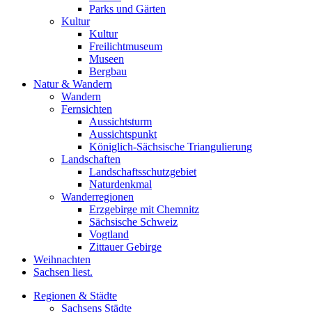
Parks und Gärten
Kultur
Kultur
Freilichtmuseum
Museen
Bergbau
Natur & Wandern
Wandern
Fernsichten
Aussichtsturm
Aussichtspunkt
Königlich-Sächsische Triangulierung
Landschaften
Landschaftsschutzgebiet
Naturdenkmal
Wanderregionen
Erzgebirge mit Chemnitz
Sächsische Schweiz
Vogtland
Zittauer Gebirge
Weihnachten
Sachsen liest.
Regionen & Städte
Sachsens Städte