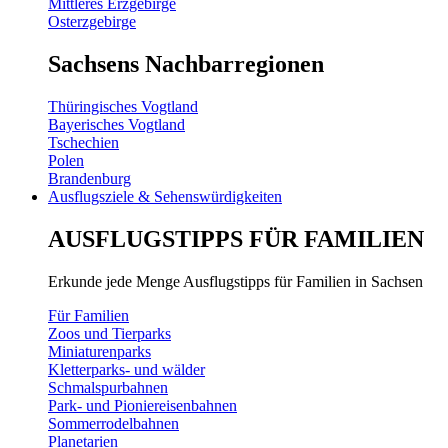
Mittleres Erzgebirge
Osterzgebirge
Sachsens Nachbarregionen
Thüringisches Vogtland
Bayerisches Vogtland
Tschechien
Polen
Brandenburg
Ausflugsziele & Sehenswürdigkeiten
AUSFLUGSTIPPS FÜR FAMILIEN
Erkunde jede Menge Ausflugstipps für Familien in Sachsen
Für Familien
Zoos und Tierparks
Miniaturenparks
Kletterparks- und wälder
Schmalspurbahnen
Park- und Pioniereisenbahnen
Sommerrodelbahnen
Planetarien