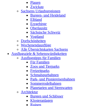
Plauen
Zwickau
Sachsens Urlaubsregionen
Burgen- und Heideland
Elbland
Erzgebirge
Oberlausitz
Sächsische Schweiz
Vogtland
Dorfschönheiten
Wochenendausflüge
Alle Übersichtskarten Sachsens
Ausflugsziele & Sehenswürdigkeiten
Ausflugstipps für Familien
Für Familien
Zoos und Tierparks
Freizeitparks
Schmalspurbahnen
Park- und Pioniereisenbahnen
Sommerrodelbahnen
Planetarien und Sternwarten
Architektur
Burgen und Schlösser
Klosteranlagen
Ruinen