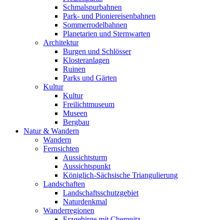
Schmalspurbahnen
Park- und Pioniereisenbahnen
Sommerrodelbahnen
Planetarien und Sternwarten
Architektur
Burgen und Schlösser
Klosteranlagen
Ruinen
Parks und Gärten
Kultur
Kultur
Freilichtmuseum
Museen
Bergbau
Natur & Wandern
Wandern
Fernsichten
Aussichtsturm
Aussichtspunkt
Königlich-Sächsische Triangulierung
Landschaften
Landschaftsschutzgebiet
Naturdenkmal
Wanderregionen
Erzgebirge mit Chemnitz