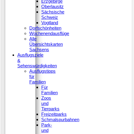
Erzgebirge
Oberlausitz
Sächsische
Schweiz
Vogtland
Dorfschönheiten
Wochenendausflüge
Alle
Übersichtskarten
Sachsens
Ausflugsziele
&
Sehenswürdigkeiten
Ausflugstipps
für
Familien
Für
Familien
Zoos
und
Tierparks
Freizeitparks
Schmalspurbahnen
Park-
und