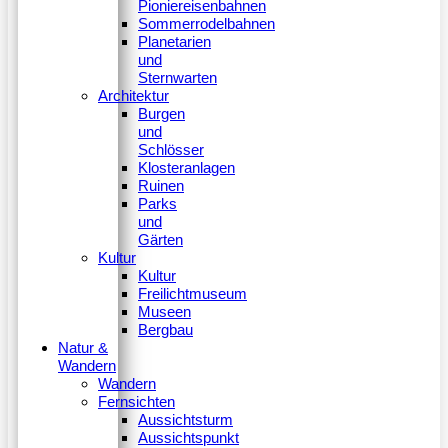
Pioniereisenbahnen
Sommerrodelbahnen
Planetarien
und
Sternwarten
Architektur
Burgen
und
Schlösser
Klosteranlagen
Ruinen
Parks
und
Gärten
Kultur
Kultur
Freilichtmuseum
Museen
Bergbau
Natur &
Wandern
Wandern
Fernsichten
Aussichtsturm
Aussichtspunkt