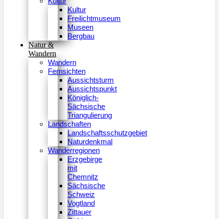
Kultur
Kultur
Freilichtmuseum
Museen
Bergbau
Natur &
Wandern
Wandern
Fernsichten
Aussichtsturm
Aussichtspunkt
Königlich-
Sächsische
Triangulierung
Landschaften
Landschaftsschutzgebiet
Naturdenkmal
Wanderregionen
Erzgebirge
mit
Chemnitz
Sächsische
Schweiz
Vogtland
Zittauer