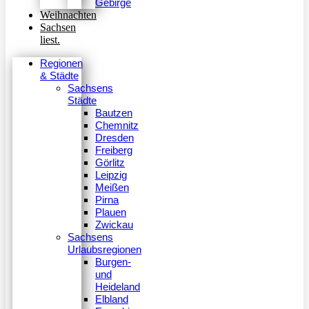
Gebirge
Weihnachten
Sachsen
liest.
Regionen
& Städte
Sachsens
Städte
Bautzen
Chemnitz
Dresden
Freiberg
Görlitz
Leipzig
Meißen
Pirna
Plauen
Zwickau
Sachsens
Urlaubsregionen
Burgen-
und
Heideland
Elbland