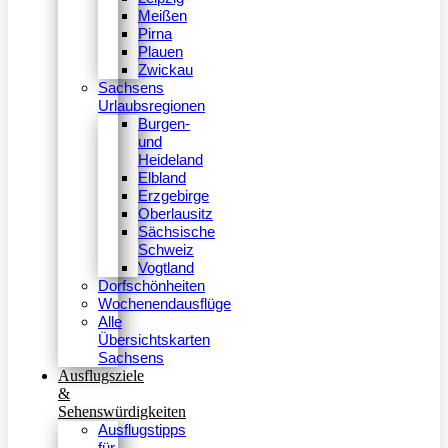
Meißen
Pirna
Plauen
Zwickau
Sachsens
Urlaubsregionen
Burgen-
und
Heideland
Elbland
Erzgebirge
Oberlausitz
Sächsische
Schweiz
Vogtland
Dorfschönheiten
Wochenendausflüge
Alle
Übersichtskarten
Sachsens
Ausflugsziele
&
Sehenswürdigkeiten
Ausflugstipps
für