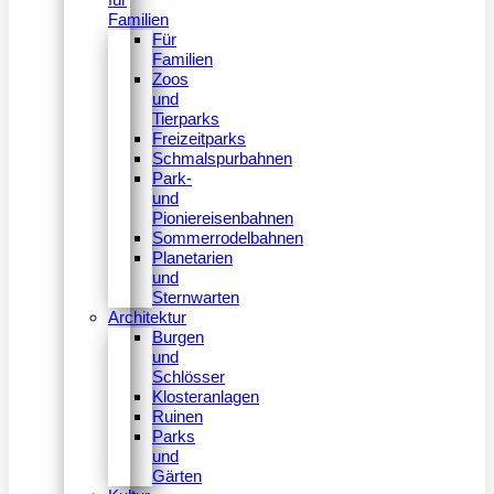
Familien
Für
Familien
Zoos
und
Tierparks
Freizeitparks
Schmalspurbahnen
Park-
und
Pioniereisenbahnen
Sommerrodelbahnen
Planetarien
und
Sternwarten
Architektur
Burgen
und
Schlösser
Klosteranlagen
Ruinen
Parks
und
Gärten