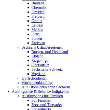
Bautzen
Chemnitz
Dresden
Freiberg
Görlitz
Leipzig
Meißen
Pirna
Plauen
Zwickau
Sachsens Urlaubsregionen
Burgen- und Heideland
Elbland
Erzgebirge
Oberlausitz
Sächsische Schweiz
Vogtland
Dorfschönheiten
Wochenendausflüge
Alle Übersichtskarten Sachsens
Ausflugsziele & Sehenswürdigkeiten
Ausflugstipps für Familien
Für Familien
Zoos und Tierparks
Freizeitparks