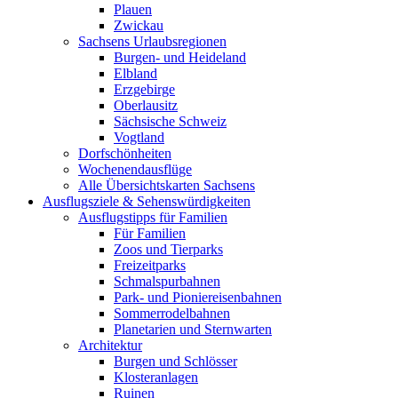
Plauen
Zwickau
Sachsens Urlaubsregionen
Burgen- und Heideland
Elbland
Erzgebirge
Oberlausitz
Sächsische Schweiz
Vogtland
Dorfschönheiten
Wochenendausflüge
Alle Übersichtskarten Sachsens
Ausflugsziele & Sehenswürdigkeiten
Ausflugstipps für Familien
Für Familien
Zoos und Tierparks
Freizeitparks
Schmalspurbahnen
Park- und Pioniereisenbahnen
Sommerrodelbahnen
Planetarien und Sternwarten
Architektur
Burgen und Schlösser
Klosteranlagen
Ruinen