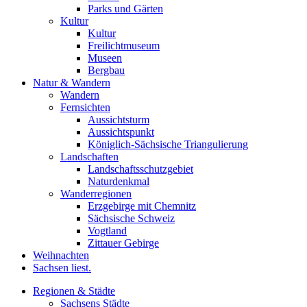
Parks und Gärten
Kultur
Kultur
Freilichtmuseum
Museen
Bergbau
Natur & Wandern
Wandern
Fernsichten
Aussichtsturm
Aussichtspunkt
Königlich-Sächsische Triangulierung
Landschaften
Landschaftsschutzgebiet
Naturdenkmal
Wanderregionen
Erzgebirge mit Chemnitz
Sächsische Schweiz
Vogtland
Zittauer Gebirge
Weihnachten
Sachsen liest.
Regionen & Städte
Sachsens Städte