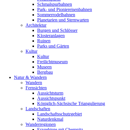
Schmalspurbahnen
Park- und Pioniereisenbahnen
Sommerrodelbahnen
Planetarien und Sternwarten
Architektur
Burgen und Schlösser
Klosteranlagen
Ruinen
Parks und Gärten
Kultur
Kultur
Freilichtmuseum
Museen
Bergbau
Natur & Wandern
Wandern
Fernsichten
Aussichtsturm
Aussichtspunkt
Königlich-Sächsische Triangulierung
Landschaften
Landschaftsschutzgebiet
Naturdenkmal
Wanderregionen
Erzgebirge mit Chemnitz