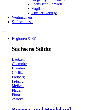
Sächsische Schweiz
Vogtland
Zittauer Gebirge
Weihnachten
Sachsen liest.
Regionen & Städte
Sachsens Städte
Bautzen
Chemnitz
Dresden
Görlitz
Freiberg
Leipzig
Meißen
Plauen
Pirna
Zwickau
Burgen- und Heideland