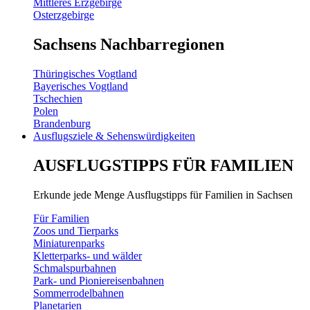
Mittleres Erzgebirge
Osterzgebirge
Sachsens Nachbarregionen
Thüringisches Vogtland
Bayerisches Vogtland
Tschechien
Polen
Brandenburg
Ausflugsziele & Sehenswürdigkeiten
AUSFLUGSTIPPS FÜR FAMILIEN
Erkunde jede Menge Ausflugstipps für Familien in Sachsen
Für Familien
Zoos und Tierparks
Miniaturenparks
Kletterparks- und wälder
Schmalspurbahnen
Park- und Pioniereisenbahnen
Sommerrodelbahnen
Planetarien