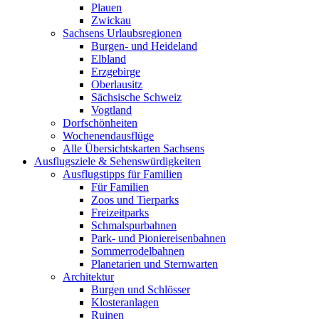
Plauen
Zwickau
Sachsens Urlaubsregionen
Burgen- und Heideland
Elbland
Erzgebirge
Oberlausitz
Sächsische Schweiz
Vogtland
Dorfschönheiten
Wochenendausflüge
Alle Übersichtskarten Sachsens
Ausflugsziele & Sehenswürdigkeiten
Ausflugstipps für Familien
Für Familien
Zoos und Tierparks
Freizeitparks
Schmalspurbahnen
Park- und Pioniereisenbahnen
Sommerrodelbahnen
Planetarien und Sternwarten
Architektur
Burgen und Schlösser
Klosteranlagen
Ruinen