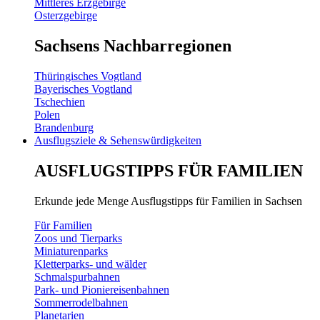
Mittleres Erzgebirge
Osterzgebirge
Sachsens Nachbarregionen
Thüringisches Vogtland
Bayerisches Vogtland
Tschechien
Polen
Brandenburg
Ausflugsziele & Sehenswürdigkeiten
AUSFLUGSTIPPS FÜR FAMILIEN
Erkunde jede Menge Ausflugstipps für Familien in Sachsen
Für Familien
Zoos und Tierparks
Miniaturenparks
Kletterparks- und wälder
Schmalspurbahnen
Park- und Pioniereisenbahnen
Sommerrodelbahnen
Planetarien