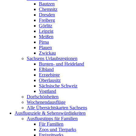
Bautzen
Chemnitz
Dresden
Freiberg
Görlitz
Leipzig
Meißen
Pirna
Plauen
Zwickau
Sachsens Urlaubsregionen
Burgen- und Heideland
Elbland
Erzgebirge
Oberlausitz
Sächsische Schweiz
Vogtland
Dorfschönheiten
Wochenendausflüge
Alle Übersichtskarten Sachsens
Ausflugsziele & Sehenswürdigkeiten
Ausflugstipps für Familien
Für Familien
Zoos und Tierparks
Freizeitparks