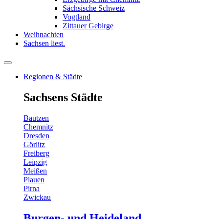
Sächsische Schweiz
Vogtland
Zittauer Gebirge
Weihnachten
Sachsen liest.
Regionen & Städte
Sachsens Städte
Bautzen
Chemnitz
Dresden
Görlitz
Freiberg
Leipzig
Meißen
Plauen
Pirna
Zwickau
Burgen- und Heideland