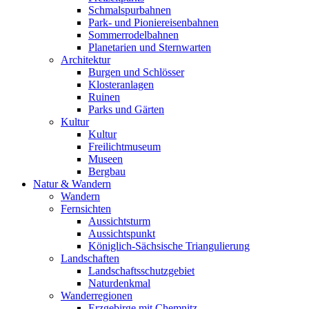
Schmalspurbahnen
Park- und Pioniereisenbahnen
Sommerrodelbahnen
Planetarien und Sternwarten
Architektur
Burgen und Schlösser
Klosteranlagen
Ruinen
Parks und Gärten
Kultur
Kultur
Freilichtmuseum
Museen
Bergbau
Natur & Wandern
Wandern
Fernsichten
Aussichtsturm
Aussichtspunkt
Königlich-Sächsische Triangulierung
Landschaften
Landschaftsschutzgebiet
Naturdenkmal
Wanderregionen
Erzgebirge mit Chemnitz