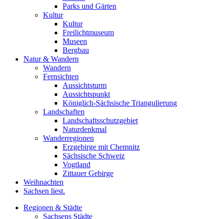
Parks und Gärten
Kultur
Kultur
Freilichtmuseum
Museen
Bergbau
Natur & Wandern
Wandern
Fernsichten
Aussichtsturm
Aussichtspunkt
Königlich-Sächsische Triangulierung
Landschaften
Landschaftsschutzgebiet
Naturdenkmal
Wanderregionen
Erzgebirge mit Chemnitz
Sächsische Schweiz
Vogtland
Zittauer Gebirge
Weihnachten
Sachsen liest.
Regionen & Städte
Sachsens Städte