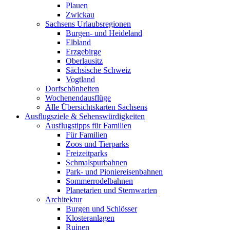
Plauen
Zwickau
Sachsens Urlaubsregionen
Burgen- und Heideland
Elbland
Erzgebirge
Oberlausitz
Sächsische Schweiz
Vogtland
Dorfschönheiten
Wochenendausflüge
Alle Übersichtskarten Sachsens
Ausflugsziele & Sehenswürdigkeiten
Ausflugstipps für Familien
Für Familien
Zoos und Tierparks
Freizeitparks
Schmalspurbahnen
Park- und Pioniereisenbahnen
Sommerrodelbahnen
Planetarien und Sternwarten
Architektur
Burgen und Schlösser
Klosteranlagen
Ruinen