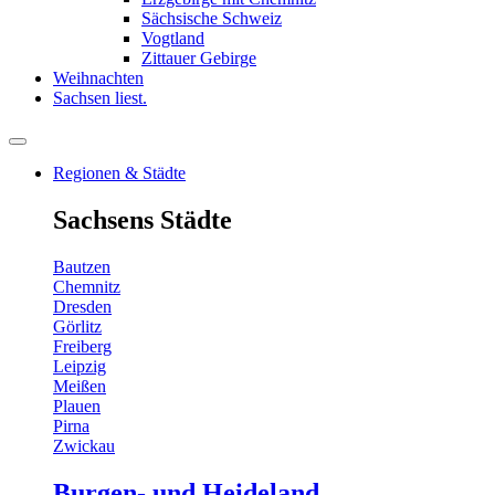
Sächsische Schweiz
Vogtland
Zittauer Gebirge
Weihnachten
Sachsen liest.
Regionen & Städte
Sachsens Städte
Bautzen
Chemnitz
Dresden
Görlitz
Freiberg
Leipzig
Meißen
Plauen
Pirna
Zwickau
Burgen- und Heideland