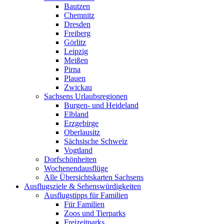
Bautzen
Chemnitz
Dresden
Freiberg
Görlitz
Leipzig
Meißen
Pirna
Plauen
Zwickau
Sachsens Urlaubsregionen
Burgen- und Heideland
Elbland
Erzgebirge
Oberlausitz
Sächsische Schweiz
Vogtland
Dorfschönheiten
Wochenendausflüge
Alle Übersichtskarten Sachsens
Ausflugsziele & Sehenswürdigkeiten
Ausflugstipps für Familien
Für Familien
Zoos und Tierparks
Freizeitparks