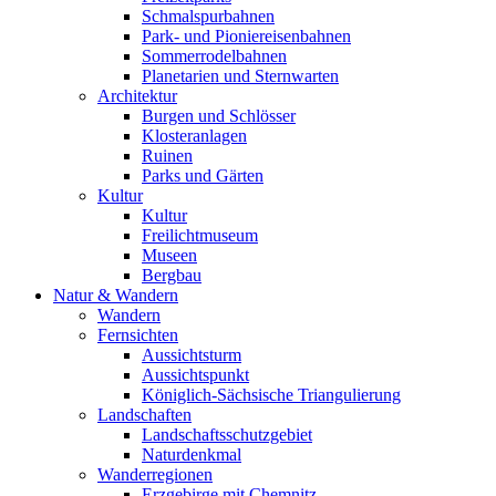
Schmalspurbahnen
Park- und Pioniereisenbahnen
Sommerrodelbahnen
Planetarien und Sternwarten
Architektur
Burgen und Schlösser
Klosteranlagen
Ruinen
Parks und Gärten
Kultur
Kultur
Freilichtmuseum
Museen
Bergbau
Natur & Wandern
Wandern
Fernsichten
Aussichtsturm
Aussichtspunkt
Königlich-Sächsische Triangulierung
Landschaften
Landschaftsschutzgebiet
Naturdenkmal
Wanderregionen
Erzgebirge mit Chemnitz