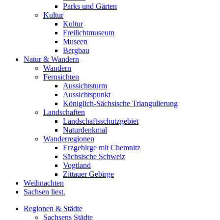
Parks und Gärten
Kultur
Kultur
Freilichtmuseum
Museen
Bergbau
Natur & Wandern
Wandern
Fernsichten
Aussichtsturm
Aussichtspunkt
Königlich-Sächsische Triangulierung
Landschaften
Landschaftsschutzgebiet
Naturdenkmal
Wanderregionen
Erzgebirge mit Chemnitz
Sächsische Schweiz
Vogtland
Zittauer Gebirge
Weihnachten
Sachsen liest.
Regionen & Städte
Sachsens Städte