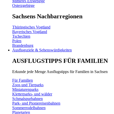
Mittleres Erzgebirge
Osterzgebirge
Sachsens Nachbarregionen
Thüringisches Vogtland
Bayerisches Vogtland
Tschechien
Polen
Brandenburg
Ausflugsziele & Sehenswürdigkeiten
AUSFLUGSTIPPS FÜR FAMILIEN
Erkunde jede Menge Ausflugstipps für Familien in Sachsen
Für Familien
Zoos und Tierparks
Miniaturenparks
Kletterparks- und wälder
Schmalspurbahnen
Park- und Pioniereisenbahnen
Sommerrodelbahnen
Planetarien