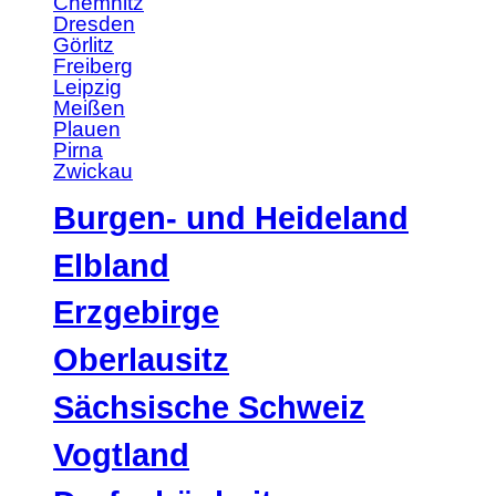
Chemnitz
Dresden
Görlitz
Freiberg
Leipzig
Meißen
Plauen
Pirna
Zwickau
Burgen- und Heideland
Elbland
Erzgebirge
Oberlausitz
Sächsische Schweiz
Vogtland