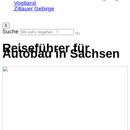
Vogtland
Zittauer Gebirge
X
Suche
Reiseführer für
Autobau in Sachsen