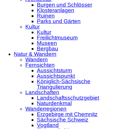
Burgen und Schlösser
Klosteranlagen
Ruinen
Parks und Gärten
Kultur
Kultur
Freilichtmuseum
Museen
Bergbau
Natur & Wandern
Wandern
Fernsichten
Aussichtsturm
Aussichtspunkt
Königlich-Sächsische
Triangulierung
Landschaften
Landschaftsschutzgebiet
Naturdenkmal
Wanderregionen
Erzgebirge mit Chemnitz
Sächsische Schweiz
Vogtland