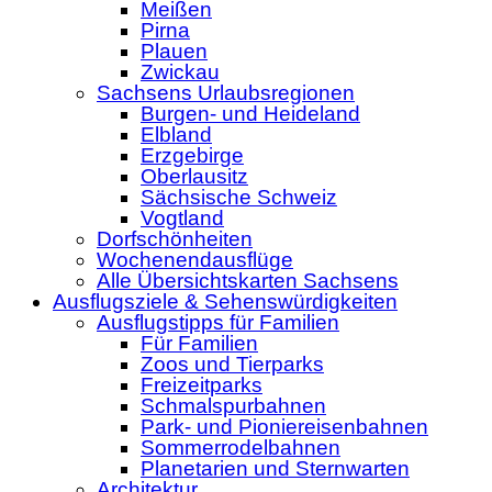
Meißen
Pirna
Plauen
Zwickau
Sachsens Urlaubsregionen
Burgen- und Heideland
Elbland
Erzgebirge
Oberlausitz
Sächsische Schweiz
Vogtland
Dorfschönheiten
Wochenendausflüge
Alle Übersichtskarten Sachsens
Ausflugsziele & Sehenswürdigkeiten
Ausflugstipps für Familien
Für Familien
Zoos und Tierparks
Freizeitparks
Schmalspurbahnen
Park- und Pioniereisenbahnen
Sommerrodelbahnen
Planetarien und Sternwarten
Architektur