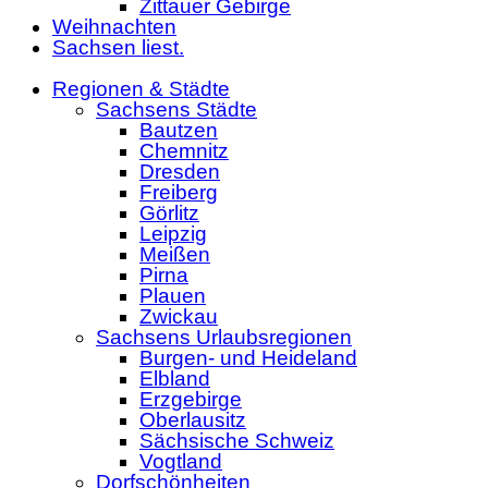
Zittauer Gebirge
Weihnachten
Sachsen liest.
Regionen & Städte
Sachsens Städte
Bautzen
Chemnitz
Dresden
Freiberg
Görlitz
Leipzig
Meißen
Pirna
Plauen
Zwickau
Sachsens Urlaubsregionen
Burgen- und Heideland
Elbland
Erzgebirge
Oberlausitz
Sächsische Schweiz
Vogtland
Dorfschönheiten