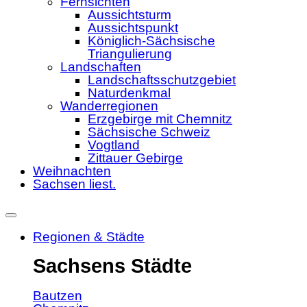
Fernsichten
Aussichtsturm
Aussichtspunkt
Königlich-Sächsische
Triangulierung
Landschaften
Landschaftsschutzgebiet
Naturdenkmal
Wanderregionen
Erzgebirge mit Chemnitz
Sächsische Schweiz
Vogtland
Zittauer Gebirge
Weihnachten
Sachsen liest.
Regionen & Städte
Sachsens Städte
Bautzen