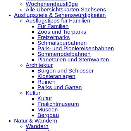
Wochenendausflüge
Alle Übersichtskarten Sachsens
Ausflugsziele & Sehenswürdigkeiten
Ausflugstipps für Familien
Für Familien
Zoos und Tierparks
Freizeitparks
Schmalspurbahnen
Park- und Pioniereisenbahnen
Sommerrodelbahnen
Planetarien und Sternwarten
Architektur
Burgen und Schlösser
Klosteranlagen
Ruinen
Parks und Gärten
Kultur
Kultur
Freilichtmuseum
Museen
Bergbau
Natur & Wandern
Wandern