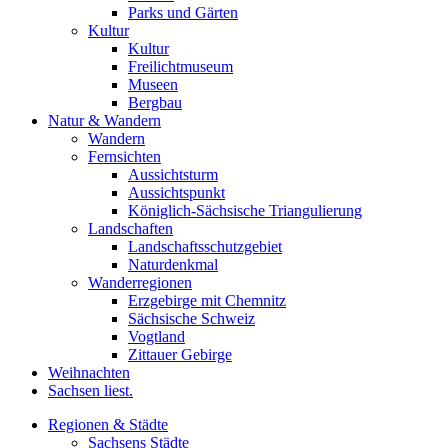
Parks und Gärten
Kultur
Kultur
Freilichtmuseum
Museen
Bergbau
Natur & Wandern
Wandern
Fernsichten
Aussichtsturm
Aussichtspunkt
Königlich-Sächsische Triangulierung
Landschaften
Landschaftsschutzgebiet
Naturdenkmal
Wanderregionen
Erzgebirge mit Chemnitz
Sächsische Schweiz
Vogtland
Zittauer Gebirge
Weihnachten
Sachsen liest.
Regionen & Städte
Sachsens Städte