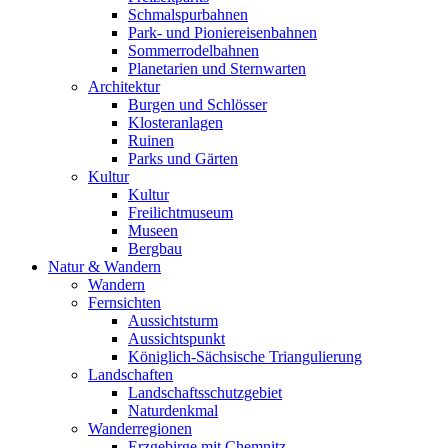
Schmalspurbahnen
Park- und Pioniereisenbahnen
Sommerrodelbahnen
Planetarien und Sternwarten
Architektur
Burgen und Schlösser
Klosteranlagen
Ruinen
Parks und Gärten
Kultur
Kultur
Freilichtmuseum
Museen
Bergbau
Natur & Wandern
Wandern
Fernsichten
Aussichtsturm
Aussichtspunkt
Königlich-Sächsische Triangulierung
Landschaften
Landschaftsschutzgebiet
Naturdenkmal
Wanderregionen
Erzgebirge mit Chemnitz