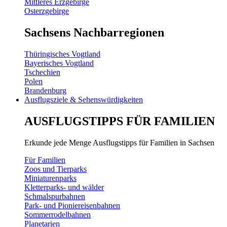
Mittleres Erzgebirge
Osterzgebirge
Sachsens Nachbarregionen
Thüringisches Vogtland
Bayerisches Vogtland
Tschechien
Polen
Brandenburg
Ausflugsziele & Sehenswürdigkeiten
AUSFLUGSTIPPS FÜR FAMILIEN
Erkunde jede Menge Ausflugstipps für Familien in Sachsen
Für Familien
Zoos und Tierparks
Miniaturenparks
Kletterparks- und wälder
Schmalspurbahnen
Park- und Pioniereisenbahnen
Sommerrodelbahnen
Planetarien