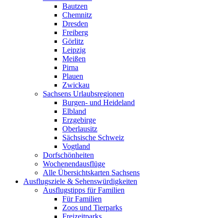
Bautzen
Chemnitz
Dresden
Freiberg
Görlitz
Leipzig
Meißen
Pirna
Plauen
Zwickau
Sachsens Urlaubsregionen
Burgen- und Heideland
Elbland
Erzgebirge
Oberlausitz
Sächsische Schweiz
Vogtland
Dorfschönheiten
Wochenendausflüge
Alle Übersichtskarten Sachsens
Ausflugsziele & Sehenswürdigkeiten
Ausflugstipps für Familien
Für Familien
Zoos und Tierparks
Freizeitparks