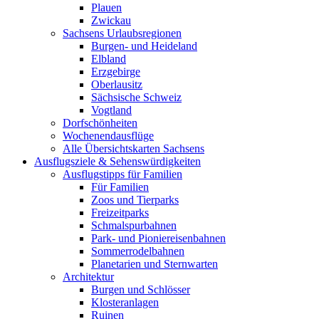
Plauen
Zwickau
Sachsens Urlaubsregionen
Burgen- und Heideland
Elbland
Erzgebirge
Oberlausitz
Sächsische Schweiz
Vogtland
Dorfschönheiten
Wochenendausflüge
Alle Übersichtskarten Sachsens
Ausflugsziele & Sehenswürdigkeiten
Ausflugstipps für Familien
Für Familien
Zoos und Tierparks
Freizeitparks
Schmalspurbahnen
Park- und Pioniereisenbahnen
Sommerrodelbahnen
Planetarien und Sternwarten
Architektur
Burgen und Schlösser
Klosteranlagen
Ruinen