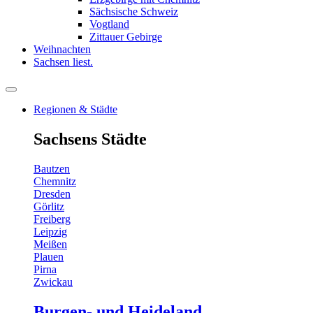
Sächsische Schweiz
Vogtland
Zittauer Gebirge
Weihnachten
Sachsen liest.
Regionen & Städte
Sachsens Städte
Bautzen
Chemnitz
Dresden
Görlitz
Freiberg
Leipzig
Meißen
Plauen
Pirna
Zwickau
Burgen- und Heideland