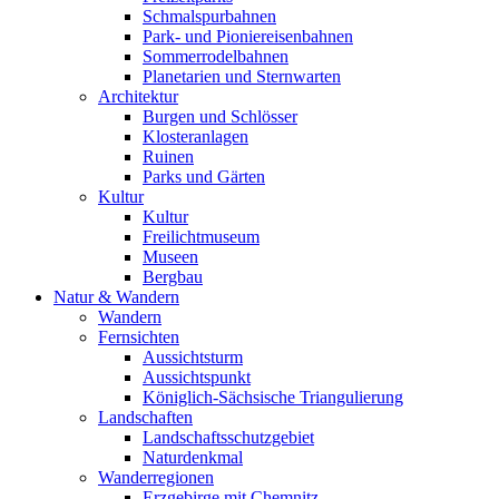
Schmalspurbahnen
Park- und Pioniereisenbahnen
Sommerrodelbahnen
Planetarien und Sternwarten
Architektur
Burgen und Schlösser
Klosteranlagen
Ruinen
Parks und Gärten
Kultur
Kultur
Freilichtmuseum
Museen
Bergbau
Natur & Wandern
Wandern
Fernsichten
Aussichtsturm
Aussichtspunkt
Königlich-Sächsische Triangulierung
Landschaften
Landschaftsschutzgebiet
Naturdenkmal
Wanderregionen
Erzgebirge mit Chemnitz