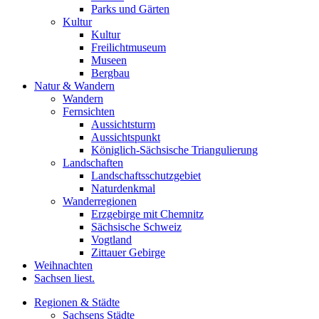
Parks und Gärten
Kultur
Kultur
Freilichtmuseum
Museen
Bergbau
Natur & Wandern
Wandern
Fernsichten
Aussichtsturm
Aussichtspunkt
Königlich-Sächsische Triangulierung
Landschaften
Landschaftsschutzgebiet
Naturdenkmal
Wanderregionen
Erzgebirge mit Chemnitz
Sächsische Schweiz
Vogtland
Zittauer Gebirge
Weihnachten
Sachsen liest.
Regionen & Städte
Sachsens Städte