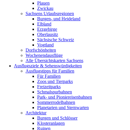
Plauen
Zwickau
Sachsens Urlaubsregionen
Burgen- und Heideland
Elbland
Erzgebirge
Oberlausitz
Sächsische Schweiz
Vogtland
Dorfschönheiten
Wochenendausflüge
Alle Übersichtskarten Sachsens
Ausflugsziele & Sehenswürdigkeiten
Ausflugstipps für Familien
Für Familien
Zoos und Tierparks
Freizeitparks
Schmalspurbahnen
Park- und Pioniereisenbahnen
Sommerrodelbahnen
Planetarien und Sternwarten
Architektur
Burgen und Schlösser
Klosteranlagen
Ruinen