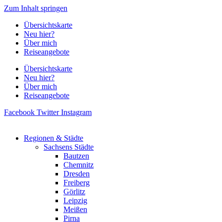
Zum Inhalt springen
Übersichtskarte
Neu hier?
Über mich
Reiseangebote
Übersichtskarte
Neu hier?
Über mich
Reiseangebote
Facebook
Twitter
Instagram
Regionen & Städte
Sachsens Städte
Bautzen
Chemnitz
Dresden
Freiberg
Görlitz
Leipzig
Meißen
Pirna