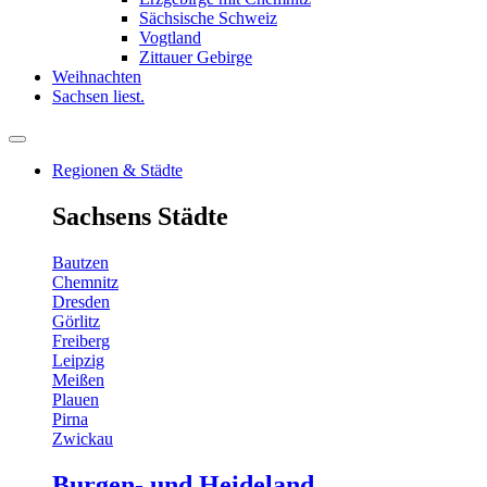
Sächsische Schweiz
Vogtland
Zittauer Gebirge
Weihnachten
Sachsen liest.
Regionen & Städte
Sachsens Städte
Bautzen
Chemnitz
Dresden
Görlitz
Freiberg
Leipzig
Meißen
Plauen
Pirna
Zwickau
Burgen- und Heideland