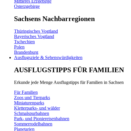
Mittleres Erzgebirge
Osterzgebirge
Sachsens Nachbarregionen
Thüringisches Vogtland
Bayerisches Vogtland
Tschechien
Polen
Brandenburg
Ausflugsziele & Sehenswürdigkeiten
AUSFLUGSTIPPS FÜR FAMILIEN
Erkunde jede Menge Ausflugstipps für Familien in Sachsen
Für Familien
Zoos und Tierparks
Miniaturenparks
Kletterparks- und wälder
Schmalspurbahnen
Park- und Pioniereisenbahnen
Sommerrodelbahnen
Planetarien