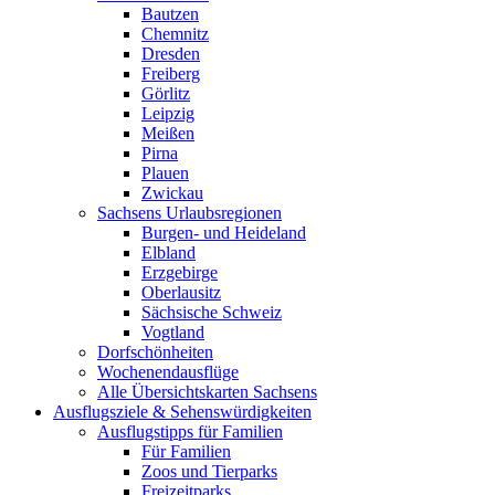
Bautzen
Chemnitz
Dresden
Freiberg
Görlitz
Leipzig
Meißen
Pirna
Plauen
Zwickau
Sachsens Urlaubsregionen
Burgen- und Heideland
Elbland
Erzgebirge
Oberlausitz
Sächsische Schweiz
Vogtland
Dorfschönheiten
Wochenendausflüge
Alle Übersichtskarten Sachsens
Ausflugsziele & Sehenswürdigkeiten
Ausflugstipps für Familien
Für Familien
Zoos und Tierparks
Freizeitparks