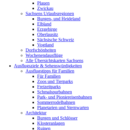
Plauen
Zwickau
Sachsens Urlaubsregionen
Burgen- und Heideland
Elbland
Erzgebirge
Oberlausitz
Sächsische Schweiz
Vogtland
Dorfschönheiten
Wochenendausflüge
Alle Übersichtskarten Sachsens
Ausflugsziele & Sehenswürdigkeiten
Ausflugstipps für Familien
Für Familien
Zoos und Tierparks
Freizeitparks
Schmalspurbahnen
Park- und Pioniereisenbahnen
Sommerrodelbahnen
Planetarien und Sternwarten
Architektur
Burgen und Schlösser
Klosteranlagen
Ruinen