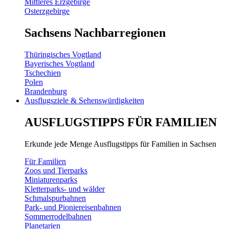
Mittleres Erzgebirge
Osterzgebirge
Sachsens Nachbarregionen
Thüringisches Vogtland
Bayerisches Vogtland
Tschechien
Polen
Brandenburg
Ausflugsziele & Sehenswürdigkeiten
AUSFLUGSTIPPS FÜR FAMILIEN
Erkunde jede Menge Ausflugstipps für Familien in Sachsen
Für Familien
Zoos und Tierparks
Miniaturenparks
Kletterparks- und wälder
Schmalspurbahnen
Park- und Pioniereisenbahnen
Sommerrodelbahnen
Planetarien