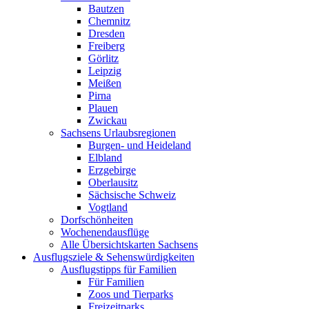
Bautzen
Chemnitz
Dresden
Freiberg
Görlitz
Leipzig
Meißen
Pirna
Plauen
Zwickau
Sachsens Urlaubsregionen
Burgen- und Heideland
Elbland
Erzgebirge
Oberlausitz
Sächsische Schweiz
Vogtland
Dorfschönheiten
Wochenendausflüge
Alle Übersichtskarten Sachsens
Ausflugsziele & Sehenswürdigkeiten
Ausflugstipps für Familien
Für Familien
Zoos und Tierparks
Freizeitparks