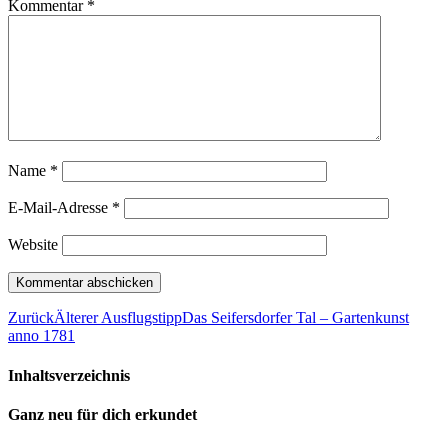
Kommentar
*
Name
*
E-Mail-Adresse
*
Website
Zurück
Älterer Ausflugstipp
Das Seifersdorfer Tal – Gartenkunst
anno 1781
Inhaltsverzeichnis
Ganz neu für dich erkundet