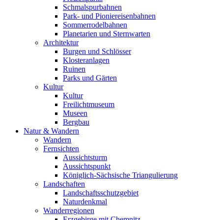
Schmalspurbahnen
Park- und Pioniereisenbahnen
Sommerrodelbahnen
Planetarien und Sternwarten
Architektur
Burgen und Schlösser
Klosteranlagen
Ruinen
Parks und Gärten
Kultur
Kultur
Freilichtmuseum
Museen
Bergbau
Natur & Wandern
Wandern
Fernsichten
Aussichtsturm
Aussichtspunkt
Königlich-Sächsische Triangulierung
Landschaften
Landschaftsschutzgebiet
Naturdenkmal
Wanderregionen
Erzgebirge mit Chemnitz