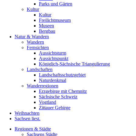
Parks und Gärten
Kultur
Kultur
Freilichtmuseum
Museen
Bergbau
Natur & Wandern
Wandern
Fernsichten
Aussichtsturm
Aussichtspunkt
Königlich-Sächsische Triangulierung
Landschaften
Landschaftsschutzgebiet
Naturdenkmal
Wanderregionen
Erzgebirge mit Chemnitz
Sächsische Schweiz
Vogtland
Zittauer Gebirge
Weihnachten
Sachsen liest.
Regionen & Städte
Sachsens Städte