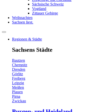
Sächsische Schweiz
Vogtland
Zittauer Gebirge
Weihnachten
Sachsen liest.
Regionen & Städte
Sachsens Städte
Bautzen
Chemnitz
Dresden
Görlitz
Freiberg
Leipzig
Meißen
Plauen
Pirna
Zwickau
Burgen- und Heideland