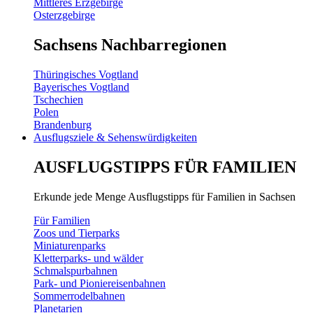
Mittleres Erzgebirge
Osterzgebirge
Sachsens Nachbarregionen
Thüringisches Vogtland
Bayerisches Vogtland
Tschechien
Polen
Brandenburg
Ausflugsziele & Sehenswürdigkeiten
AUSFLUGSTIPPS FÜR FAMILIEN
Erkunde jede Menge Ausflugstipps für Familien in Sachsen
Für Familien
Zoos und Tierparks
Miniaturenparks
Kletterparks- und wälder
Schmalspurbahnen
Park- und Pioniereisenbahnen
Sommerrodelbahnen
Planetarien