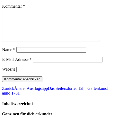
Kommentar
*
Name
*
E-Mail-Adresse
*
Website
Zurück
Älterer Ausflugstipp
Das Seifersdorfer Tal – Gartenkunst
anno 1781
Inhaltsverzeichnis
Ganz neu für dich erkundet