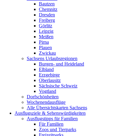
Bautzen
Chemnitz
Dresden
Freiberg
Görlitz
Leipzig
Meißen
Pirna
Plauen
Zwickau
Sachsens Urlaubsregionen
Burgen- und Heideland
Elbland
Erzgebirge
Oberlausitz
Sächsische Schweiz
Vogtland
Dorfschönheiten
Wochenendausflüge
Alle Übersichtskarten Sachsens
Ausflugsziele & Sehenswürdigkeiten
Ausflugstipps für Familien
Für Familien
Zoos und Tierparks
Freizeitparks