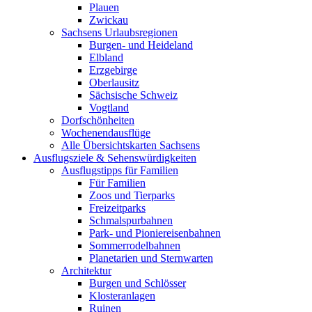
Plauen
Zwickau
Sachsens Urlaubsregionen
Burgen- und Heideland
Elbland
Erzgebirge
Oberlausitz
Sächsische Schweiz
Vogtland
Dorfschönheiten
Wochenendausflüge
Alle Übersichtskarten Sachsens
Ausflugsziele & Sehenswürdigkeiten
Ausflugstipps für Familien
Für Familien
Zoos und Tierparks
Freizeitparks
Schmalspurbahnen
Park- und Pioniereisenbahnen
Sommerrodelbahnen
Planetarien und Sternwarten
Architektur
Burgen und Schlösser
Klosteranlagen
Ruinen