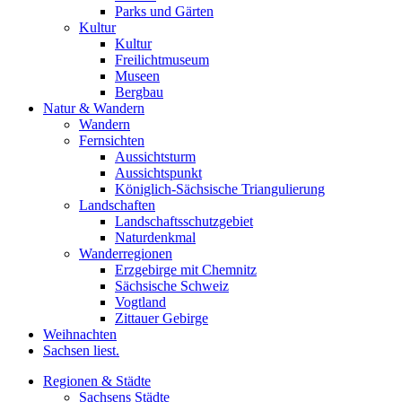
Parks und Gärten
Kultur
Kultur
Freilichtmuseum
Museen
Bergbau
Natur & Wandern
Wandern
Fernsichten
Aussichtsturm
Aussichtspunkt
Königlich-Sächsische Triangulierung
Landschaften
Landschaftsschutzgebiet
Naturdenkmal
Wanderregionen
Erzgebirge mit Chemnitz
Sächsische Schweiz
Vogtland
Zittauer Gebirge
Weihnachten
Sachsen liest.
Regionen & Städte
Sachsens Städte