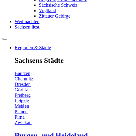
Sächsische Schweiz
Vogtland
Zittauer Gebirge
Weihnachten
Sachsen liest.
Regionen & Städte
Sachsens Städte
Bautzen
Chemnitz
Dresden
Görlitz
Freiberg
Leipzig
Meißen
Plauen
Pirna
Zwickau
Burgen- und Heideland