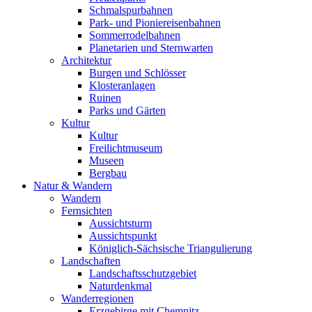
Schmalspurbahnen
Park- und Pioniereisenbahnen
Sommerrodelbahnen
Planetarien und Sternwarten
Architektur
Burgen und Schlösser
Klosteranlagen
Ruinen
Parks und Gärten
Kultur
Kultur
Freilichtmuseum
Museen
Bergbau
Natur & Wandern
Wandern
Fernsichten
Aussichtsturm
Aussichtspunkt
Königlich-Sächsische Triangulierung
Landschaften
Landschaftsschutzgebiet
Naturdenkmal
Wanderregionen
Erzgebirge mit Chemnitz