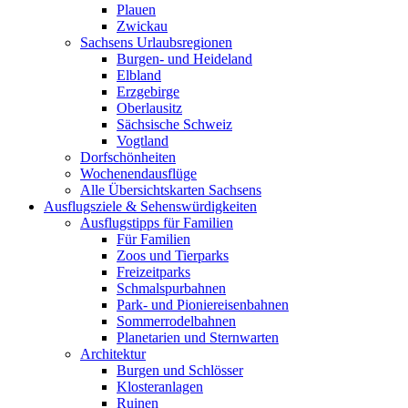
Plauen
Zwickau
Sachsens Urlaubsregionen
Burgen- und Heideland
Elbland
Erzgebirge
Oberlausitz
Sächsische Schweiz
Vogtland
Dorfschönheiten
Wochenendausflüge
Alle Übersichtskarten Sachsens
Ausflugsziele & Sehenswürdigkeiten
Ausflugstipps für Familien
Für Familien
Zoos und Tierparks
Freizeitparks
Schmalspurbahnen
Park- und Pioniereisenbahnen
Sommerrodelbahnen
Planetarien und Sternwarten
Architektur
Burgen und Schlösser
Klosteranlagen
Ruinen