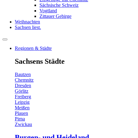
Sächsische Schweiz
Vogtland
Zittauer Gebirge
Weihnachten
Sachsen liest.
Regionen & Städte
Sachsens Städte
Bautzen
Chemnitz
Dresden
Görlitz
Freiberg
Leipzig
Meißen
Plauen
Pirna
Zwickau
Burgen- und Heideland