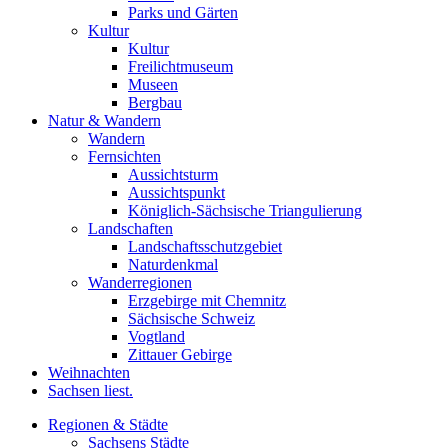
Parks und Gärten
Kultur
Kultur
Freilichtmuseum
Museen
Bergbau
Natur & Wandern
Wandern
Fernsichten
Aussichtsturm
Aussichtspunkt
Königlich-Sächsische Triangulierung
Landschaften
Landschaftsschutzgebiet
Naturdenkmal
Wanderregionen
Erzgebirge mit Chemnitz
Sächsische Schweiz
Vogtland
Zittauer Gebirge
Weihnachten
Sachsen liest.
Regionen & Städte
Sachsens Städte