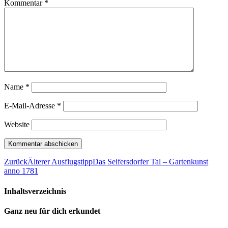
Kommentar
*
Name
*
E-Mail-Adresse
*
Website
Zurück
Älterer Ausflugstipp
Das Seifersdorfer Tal – Gartenkunst
anno 1781
Inhaltsverzeichnis
Ganz neu für dich erkundet