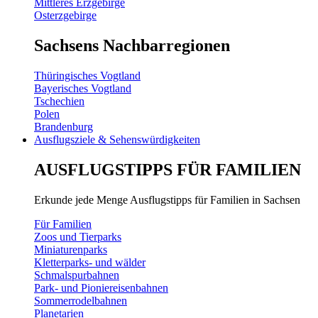
Mittleres Erzgebirge
Osterzgebirge
Sachsens Nachbarregionen
Thüringisches Vogtland
Bayerisches Vogtland
Tschechien
Polen
Brandenburg
Ausflugsziele & Sehenswürdigkeiten
AUSFLUGSTIPPS FÜR FAMILIEN
Erkunde jede Menge Ausflugstipps für Familien in Sachsen
Für Familien
Zoos und Tierparks
Miniaturenparks
Kletterparks- und wälder
Schmalspurbahnen
Park- und Pioniereisenbahnen
Sommerrodelbahnen
Planetarien