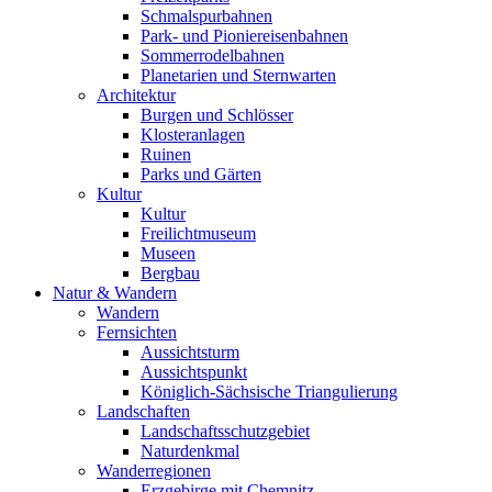
Schmalspurbahnen
Park- und Pioniereisenbahnen
Sommerrodelbahnen
Planetarien und Sternwarten
Architektur
Burgen und Schlösser
Klosteranlagen
Ruinen
Parks und Gärten
Kultur
Kultur
Freilichtmuseum
Museen
Bergbau
Natur & Wandern
Wandern
Fernsichten
Aussichtsturm
Aussichtspunkt
Königlich-Sächsische Triangulierung
Landschaften
Landschaftsschutzgebiet
Naturdenkmal
Wanderregionen
Erzgebirge mit Chemnitz