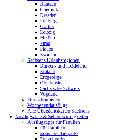
Bautzen
Chemnitz
Dresden
Freiberg
Görlitz
Leipzig
Meißen
Pirna
Plauen
Zwickau
Sachsens Urlaubsregionen
Burgen- und Heideland
Elbland
Erzgebirge
Oberlausitz
Sächsische Schweiz
Vogtland
Dorfschönheiten
Wochenendausflüge
Alle Übersichtskarten Sachsens
Ausflugsziele & Sehenswürdigkeiten
Ausflugstipps für Familien
Für Familien
Zoos und Tierparks
Freizeitparks