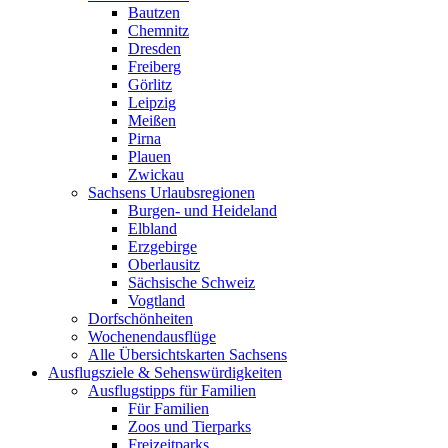
Bautzen
Chemnitz
Dresden
Freiberg
Görlitz
Leipzig
Meißen
Pirna
Plauen
Zwickau
Sachsens Urlaubsregionen
Burgen- und Heideland
Elbland
Erzgebirge
Oberlausitz
Sächsische Schweiz
Vogtland
Dorfschönheiten
Wochenendausflüge
Alle Übersichtskarten Sachsens
Ausflugsziele & Sehenswürdigkeiten
Ausflugstipps für Familien
Für Familien
Zoos und Tierparks
Freizeitparks