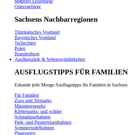
Mittleres Erzgebirge
Osterzgebirge
Sachsens Nachbarregionen
Thüringisches Vogtland
Bayerisches Vogtland
Tschechien
Polen
Brandenburg
Ausflugsziele & Sehenswürdigkeiten
AUSFLUGSTIPPS FÜR FAMILIEN
Erkunde jede Menge Ausflugstipps für Familien in Sachsen
Für Familien
Zoos und Tierparks
Miniaturenparks
Kletterparks- und wälder
Schmalspurbahnen
Park- und Pioniereisenbahnen
Sommerrodelbahnen
Planetarien