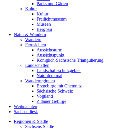
Parks und Gärten
Kultur
Kultur
Freilichtmuseum
Museen
Bergbau
Natur & Wandern
Wandern
Fernsichten
Aussichtsturm
Aussichtspunkt
Königlich-Sächsische Triangulierung
Landschaften
Landschaftsschutzgebiet
Naturdenkmal
Wanderregionen
Erzgebirge mit Chemnitz
Sächsische Schweiz
Vogtland
Zittauer Gebirge
Weihnachten
Sachsen liest.
Regionen & Städte
Sachsens Städte