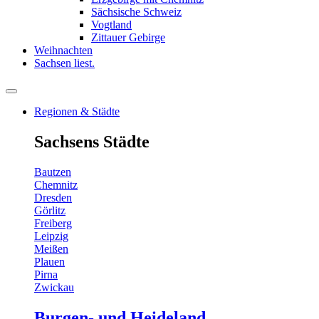
Sächsische Schweiz
Vogtland
Zittauer Gebirge
Weihnachten
Sachsen liest.
Regionen & Städte
Sachsens Städte
Bautzen
Chemnitz
Dresden
Görlitz
Freiberg
Leipzig
Meißen
Plauen
Pirna
Zwickau
Burgen- und Heideland