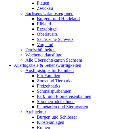
Plauen
Zwickau
Sachsens Urlaubsregionen
Burgen- und Heideland
Elbland
Erzgebirge
Oberlausitz
Sächsische Schweiz
Vogtland
Dorfschönheiten
Wochenendausflüge
Alle Übersichtskarten Sachsens
Ausflugsziele & Sehenswürdigkeiten
Ausflugstipps für Familien
Für Familien
Zoos und Tierparks
Freizeitparks
Schmalspurbahnen
Park- und Pioniereisenbahnen
Sommerrodelbahnen
Planetarien und Sternwarten
Architektur
Burgen und Schlösser
Klosteranlagen
Ruinen