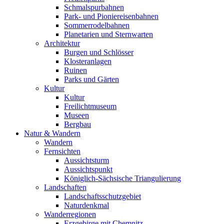
Schmalspurbahnen
Park- und Pioniereisenbahnen
Sommerrodelbahnen
Planetarien und Sternwarten
Architektur
Burgen und Schlösser
Klosteranlagen
Ruinen
Parks und Gärten
Kultur
Kultur
Freilichtmuseum
Museen
Bergbau
Natur & Wandern
Wandern
Fernsichten
Aussichtsturm
Aussichtspunkt
Königlich-Sächsische Triangulierung
Landschaften
Landschaftsschutzgebiet
Naturdenkmal
Wanderregionen
Erzgebirge mit Chemnitz