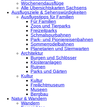
Wochenendausflüge
Alle Übersichtskarten Sachsens
Ausflugsziele & Sehenswürdigkeiten
Ausflugstipps für Familien
Für Familien
Zoos und Tierparks
Freizeitparks
Schmalspurbahnen
Park- und Pioniereisenbahnen
Sommerrodelbahnen
Planetarien und Sternwarten
Architektur
Burgen und Schlösser
Klosteranlagen
Ruinen
Parks und Gärten
Kultur
Kultur
Freilichtmuseum
Museen
Bergbau
Natur & Wandern
Wandern