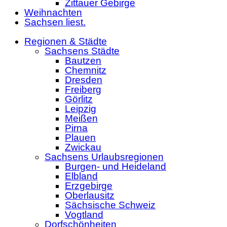
Zittauer Gebirge
Weihnachten
Sachsen liest.
Regionen & Städte
Sachsens Städte
Bautzen
Chemnitz
Dresden
Freiberg
Görlitz
Leipzig
Meißen
Pirna
Plauen
Zwickau
Sachsens Urlaubsregionen
Burgen- und Heideland
Elbland
Erzgebirge
Oberlausitz
Sächsische Schweiz
Vogtland
Dorfschönheiten