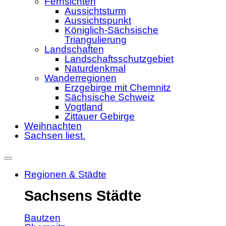
Fernsichten
Aussichtsturm
Aussichtspunkt
Königlich-Sächsische
Triangulierung
Landschaften
Landschaftsschutzgebiet
Naturdenkmal
Wanderregionen
Erzgebirge mit Chemnitz
Sächsische Schweiz
Vogtland
Zittauer Gebirge
Weihnachten
Sachsen liest.
Regionen & Städte
Sachsens Städte
Bautzen