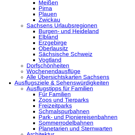
Meißen
Pirna
Plauen
Zwickau
Sachsens Urlaubsregionen
Burgen- und Heideland
Elbland
Erzgebirge
Oberlausitz
Sächsische Schweiz
Vogtland
Dorfschönheiten
Wochenendausflüge
Alle Übersichtskarten Sachsens
Ausflugsziele & Sehenswürdigkeiten
Ausflugstipps für Familien
Für Familien
Zoos und Tierparks
Freizeitparks
Schmalspurbahnen
Park- und Pioniereisenbahnen
Sommerrodelbahnen
Planetarien und Sternwarten
Architektur