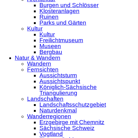
Burgen und Schlösser
Klosteranlagen
Ruinen
Parks und Gärten
Kultur
Kultur
Freilichtmuseum
Museen
Bergbau
Natur & Wandern
Wandern
Fernsichten
Aussichtsturm
Aussichtspunkt
Königlich-Sächsische
Triangulierung
Landschaften
Landschaftsschutzgebiet
Naturdenkmal
Wanderregionen
Erzgebirge mit Chemnitz
Sächsische Schweiz
Vogtland