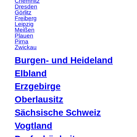
Chemnitz
Dresden
Görlitz
Freiberg
Leipzig
Meißen
Plauen
Pirna
Zwickau
Burgen- und Heideland
Elbland
Erzgebirge
Oberlausitz
Sächsische Schweiz
Vogtland