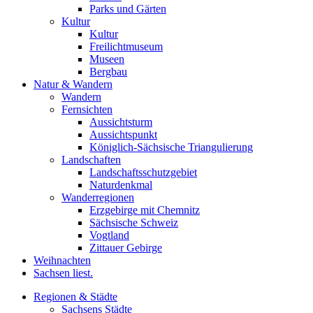
Parks und Gärten
Kultur
Kultur
Freilichtmuseum
Museen
Bergbau
Natur & Wandern
Wandern
Fernsichten
Aussichtsturm
Aussichtspunkt
Königlich-Sächsische Triangulierung
Landschaften
Landschaftsschutzgebiet
Naturdenkmal
Wanderregionen
Erzgebirge mit Chemnitz
Sächsische Schweiz
Vogtland
Zittauer Gebirge
Weihnachten
Sachsen liest.
Regionen & Städte
Sachsens Städte