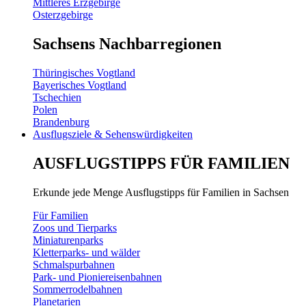
Mittleres Erzgebirge
Osterzgebirge
Sachsens Nachbarregionen
Thüringisches Vogtland
Bayerisches Vogtland
Tschechien
Polen
Brandenburg
Ausflugsziele & Sehenswürdigkeiten
AUSFLUGSTIPPS FÜR FAMILIEN
Erkunde jede Menge Ausflugstipps für Familien in Sachsen
Für Familien
Zoos und Tierparks
Miniaturenparks
Kletterparks- und wälder
Schmalspurbahnen
Park- und Pioniereisenbahnen
Sommerrodelbahnen
Planetarien