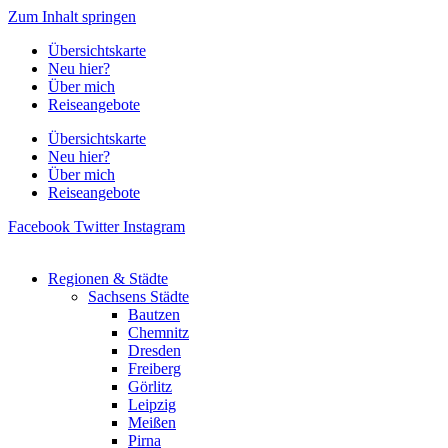
Zum Inhalt springen
Übersichtskarte
Neu hier?
Über mich
Reiseangebote
Übersichtskarte
Neu hier?
Über mich
Reiseangebote
Facebook
Twitter
Instagram
Regionen & Städte
Sachsens Städte
Bautzen
Chemnitz
Dresden
Freiberg
Görlitz
Leipzig
Meißen
Pirna