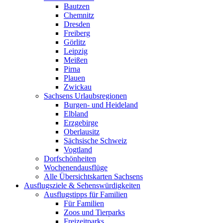
Bautzen
Chemnitz
Dresden
Freiberg
Görlitz
Leipzig
Meißen
Pirna
Plauen
Zwickau
Sachsens Urlaubsregionen
Burgen- und Heideland
Elbland
Erzgebirge
Oberlausitz
Sächsische Schweiz
Vogtland
Dorfschönheiten
Wochenendausflüge
Alle Übersichtskarten Sachsens
Ausflugsziele & Sehenswürdigkeiten
Ausflugstipps für Familien
Für Familien
Zoos und Tierparks
Freizeitparks