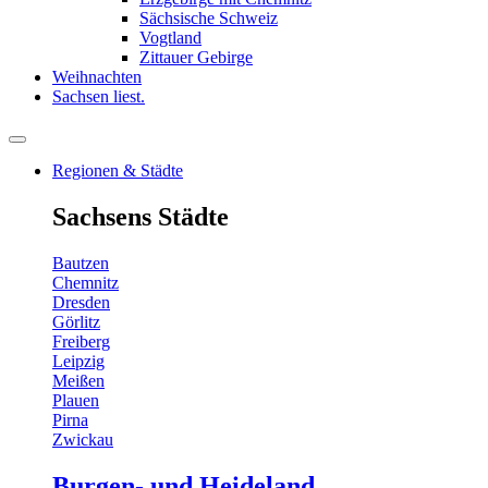
Sächsische Schweiz
Vogtland
Zittauer Gebirge
Weihnachten
Sachsen liest.
Regionen & Städte
Sachsens Städte
Bautzen
Chemnitz
Dresden
Görlitz
Freiberg
Leipzig
Meißen
Plauen
Pirna
Zwickau
Burgen- und Heideland