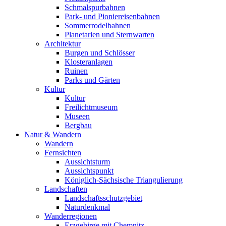
Schmalspurbahnen
Park- und Pioniereisenbahnen
Sommerrodelbahnen
Planetarien und Sternwarten
Architektur
Burgen und Schlösser
Klosteranlagen
Ruinen
Parks und Gärten
Kultur
Kultur
Freilichtmuseum
Museen
Bergbau
Natur & Wandern
Wandern
Fernsichten
Aussichtsturm
Aussichtspunkt
Königlich-Sächsische Triangulierung
Landschaften
Landschaftsschutzgebiet
Naturdenkmal
Wanderregionen
Erzgebirge mit Chemnitz