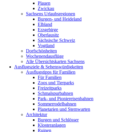
Plauen
Zwickau
Sachsens Urlaubsregionen
Burgen- und Heideland
Elbland
Erzgebirge
Oberlausitz
Sächsische Schweiz
Vogtland
Dorfschönheiten
Wochenendausflüge
Alle Übersichtskarten Sachsens
Ausflugsziele & Sehenswürdigkeiten
Ausflugstipps für Familien
Für Familien
Zoos und Tierparks
Freizeitparks
Schmalspurbahnen
Park- und Pioniereisenbahnen
Sommerrodelbahnen
Planetarien und Sternwarten
Architektur
Burgen und Schlösser
Klosteranlagen
Ruinen