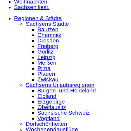
Weihnachten
Sachsen liest.
Regionen & Städte
Sachsens Städte
Bautzen
Chemnitz
Dresden
Freiberg
Görlitz
Leipzig
Meißen
Pirna
Plauen
Zwickau
Sachsens Urlaubsregionen
Burgen- und Heideland
Elbland
Erzgebirge
Oberlausitz
Sächsische Schweiz
Vogtland
Dorfschönheiten
Wochenendausflüge