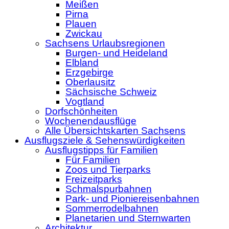
Meißen
Pirna
Plauen
Zwickau
Sachsens Urlaubsregionen
Burgen- und Heideland
Elbland
Erzgebirge
Oberlausitz
Sächsische Schweiz
Vogtland
Dorfschönheiten
Wochenendausflüge
Alle Übersichtskarten Sachsens
Ausflugsziele & Sehenswürdigkeiten
Ausflugstipps für Familien
Für Familien
Zoos und Tierparks
Freizeitparks
Schmalspurbahnen
Park- und Pioniereisenbahnen
Sommerrodelbahnen
Planetarien und Sternwarten
Architektur