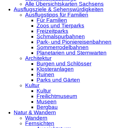
Alle Übersichtskarten Sachsens
Ausflugsziele & Sehenswürdigkeiten
Ausflugstipps für Familien
Für Familien
Zoos und Tierparks
Freizeitparks
Schmalspurbahnen
Park- und Pioniereisenbahnen
Sommerrodelbahnen
Planetarien und Sternwarten
Architektur
Burgen und Schlösser
Klosteranlagen
Ruinen
Parks und Gärten
Kultur
Kultur
Freilichtmuseum
Museen
Bergbau
Natur & Wandern
Wandern
Fernsichten