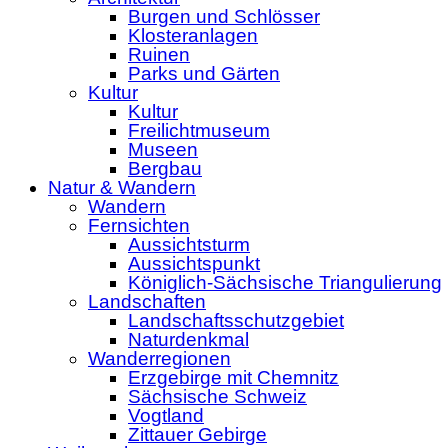
Burgen und Schlösser
Klosteranlagen
Ruinen
Parks und Gärten
Kultur
Kultur
Freilichtmuseum
Museen
Bergbau
Natur & Wandern
Wandern
Fernsichten
Aussichtsturm
Aussichtspunkt
Königlich-Sächsische Triangulierung
Landschaften
Landschaftsschutzgebiet
Naturdenkmal
Wanderregionen
Erzgebirge mit Chemnitz
Sächsische Schweiz
Vogtland
Zittauer Gebirge