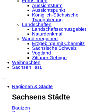
Fernsichten
Aussichtsturm
Aussichtspunkt
Königlich-Sächsische
Triangulierung
Landschaften
Landschaftsschutzgebiet
Naturdenkmal
Wanderregionen
Erzgebirge mit Chemnitz
Sächsische Schweiz
Vogtland
Zittauer Gebirge
Weihnachten
Sachsen liest.
Regionen & Städte
Sachsens Städte
Bautzen