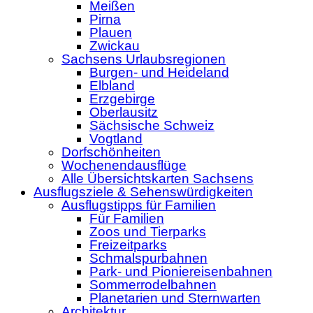
Meißen
Pirna
Plauen
Zwickau
Sachsens Urlaubsregionen
Burgen- und Heideland
Elbland
Erzgebirge
Oberlausitz
Sächsische Schweiz
Vogtland
Dorfschönheiten
Wochenendausflüge
Alle Übersichtskarten Sachsens
Ausflugsziele & Sehenswürdigkeiten
Ausflugstipps für Familien
Für Familien
Zoos und Tierparks
Freizeitparks
Schmalspurbahnen
Park- und Pioniereisenbahnen
Sommerrodelbahnen
Planetarien und Sternwarten
Architektur