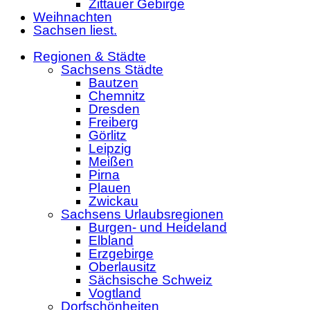
Zittauer Gebirge
Weihnachten
Sachsen liest.
Regionen & Städte
Sachsens Städte
Bautzen
Chemnitz
Dresden
Freiberg
Görlitz
Leipzig
Meißen
Pirna
Plauen
Zwickau
Sachsens Urlaubsregionen
Burgen- und Heideland
Elbland
Erzgebirge
Oberlausitz
Sächsische Schweiz
Vogtland
Dorfschönheiten