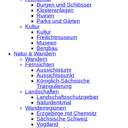
Burgen und Schlösser
Klosteranlagen
Ruinen
Parks und Gärten
Kultur
Kultur
Freilichtmuseum
Museen
Bergbau
Natur & Wandern
Wandern
Fernsichten
Aussichtsturm
Aussichtspunkt
Königlich-Sächsische
Triangulierung
Landschaften
Landschaftsschutzgebiet
Naturdenkmal
Wanderregionen
Erzgebirge mit Chemnitz
Sächsische Schweiz
Vogtland