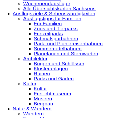
Wochenendausflüge
Alle Übersichtskarten Sachsens
Ausflugsziele & Sehenswürdigkeiten
Ausflugstipps für Familien
Für Familien
Zoos und Tierparks
Freizeitparks
Schmalspurbahnen
Park- und Pioniereisenbahnen
Sommerrodelbahnen
Planetarien und Sternwarten
Architektur
Burgen und Schlösser
Klosteranlagen
Ruinen
Parks und Gärten
Kultur
Kultur
Freilichtmuseum
Museen
Bergbau
Natur & Wandern
Wandern