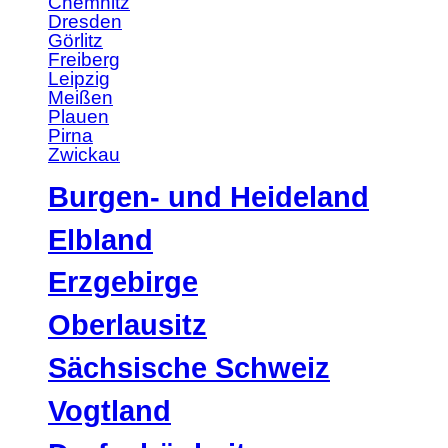
Chemnitz
Dresden
Görlitz
Freiberg
Leipzig
Meißen
Plauen
Pirna
Zwickau
Burgen- und Heideland
Elbland
Erzgebirge
Oberlausitz
Sächsische Schweiz
Vogtland