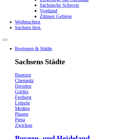
Sächsische Schweiz
Vogtland
Zittauer Gebirge
Weihnachten
Sachsen liest.
Regionen & Städte
Sachsens Städte
Bautzen
Chemnitz
Dresden
Görlitz
Freiberg
Leipzig
Meißen
Plauen
Pirna
Zwickau
Burgen- und Heideland