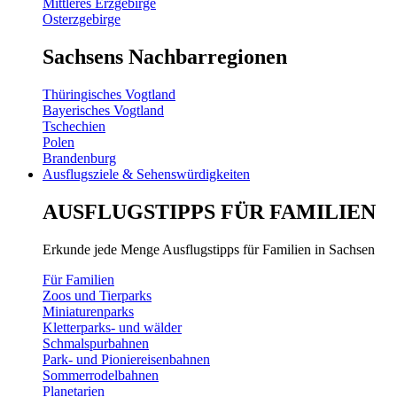
Mittleres Erzgebirge
Osterzgebirge
Sachsens Nachbarregionen
Thüringisches Vogtland
Bayerisches Vogtland
Tschechien
Polen
Brandenburg
Ausflugsziele & Sehenswürdigkeiten
AUSFLUGSTIPPS FÜR FAMILIEN
Erkunde jede Menge Ausflugstipps für Familien in Sachsen
Für Familien
Zoos und Tierparks
Miniaturenparks
Kletterparks- und wälder
Schmalspurbahnen
Park- und Pioniereisenbahnen
Sommerrodelbahnen
Planetarien