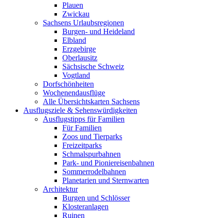
Plauen
Zwickau
Sachsens Urlaubsregionen
Burgen- und Heideland
Elbland
Erzgebirge
Oberlausitz
Sächsische Schweiz
Vogtland
Dorfschönheiten
Wochenendausflüge
Alle Übersichtskarten Sachsens
Ausflugsziele & Sehenswürdigkeiten
Ausflugstipps für Familien
Für Familien
Zoos und Tierparks
Freizeitparks
Schmalspurbahnen
Park- und Pioniereisenbahnen
Sommerrodelbahnen
Planetarien und Sternwarten
Architektur
Burgen und Schlösser
Klosteranlagen
Ruinen