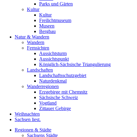
Parks und Gärten
Kultur
Kultur
Freilichtmuseum
Museen
Bergbau
Natur & Wandern
Wandern
Fernsichten
Aussichtsturm
Aussichtspunkt
Königlich-Sächsische Triangulierung
Landschaften
Landschaftsschutzgebiet
Naturdenkmal
Wanderregionen
Erzgebirge mit Chemnitz
Sächsische Schweiz
Vogtland
Zittauer Gebirge
Weihnachten
Sachsen liest.
Regionen & Städte
Sachsens Städte