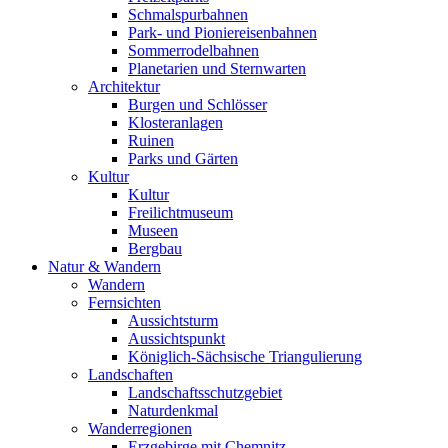
Schmalspurbahnen
Park- und Pioniereisenbahnen
Sommerrodelbahnen
Planetarien und Sternwarten
Architektur
Burgen und Schlösser
Klosteranlagen
Ruinen
Parks und Gärten
Kultur
Kultur
Freilichtmuseum
Museen
Bergbau
Natur & Wandern
Wandern
Fernsichten
Aussichtsturm
Aussichtspunkt
Königlich-Sächsische Triangulierung
Landschaften
Landschaftsschutzgebiet
Naturdenkmal
Wanderregionen
Erzgebirge mit Chemnitz