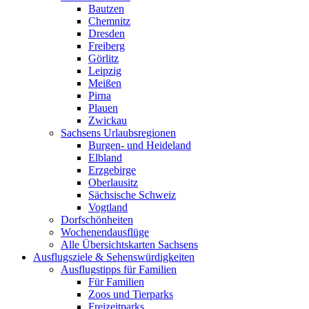
Bautzen
Chemnitz
Dresden
Freiberg
Görlitz
Leipzig
Meißen
Pirna
Plauen
Zwickau
Sachsens Urlaubsregionen
Burgen- und Heideland
Elbland
Erzgebirge
Oberlausitz
Sächsische Schweiz
Vogtland
Dorfschönheiten
Wochenendausflüge
Alle Übersichtskarten Sachsens
Ausflugsziele & Sehenswürdigkeiten
Ausflugstipps für Familien
Für Familien
Zoos und Tierparks
Freizeitparks