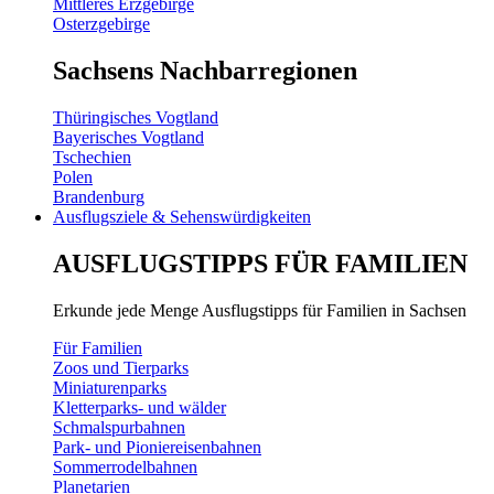
Mittleres Erzgebirge
Osterzgebirge
Sachsens Nachbarregionen
Thüringisches Vogtland
Bayerisches Vogtland
Tschechien
Polen
Brandenburg
Ausflugsziele & Sehenswürdigkeiten
AUSFLUGSTIPPS FÜR FAMILIEN
Erkunde jede Menge Ausflugstipps für Familien in Sachsen
Für Familien
Zoos und Tierparks
Miniaturenparks
Kletterparks- und wälder
Schmalspurbahnen
Park- und Pioniereisenbahnen
Sommerrodelbahnen
Planetarien