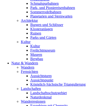
Schmalspurbahnen
Park- und Pioniereisenbahnen
Sommerrodelbahnen
Planetarien und Sternwarten
Architektur
Burgen und Schlösser
Klosteranlagen
Ruinen
Parks und Gärten
Kultur
Kultur
Freilichtmuseum
Museen
Bergbau
Natur & Wandern
Wandern
Fernsichten
Aussichtsturm
Aussichtspunkt
Königlich-Sächsische Triangulierung
Landschaften
Landschaftsschutzgebiet
Naturdenkmal
Wanderregionen
Erzgebirge mit Chemnitz