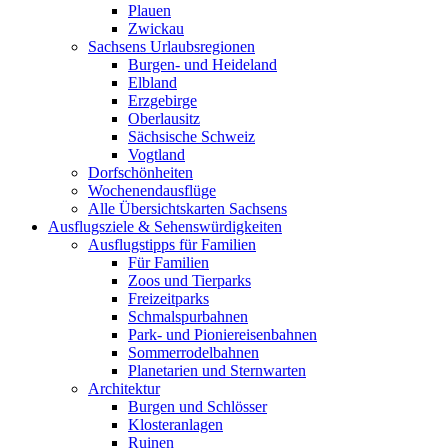
Plauen
Zwickau
Sachsens Urlaubsregionen
Burgen- und Heideland
Elbland
Erzgebirge
Oberlausitz
Sächsische Schweiz
Vogtland
Dorfschönheiten
Wochenendausflüge
Alle Übersichtskarten Sachsens
Ausflugsziele & Sehenswürdigkeiten
Ausflugstipps für Familien
Für Familien
Zoos und Tierparks
Freizeitparks
Schmalspurbahnen
Park- und Pioniereisenbahnen
Sommerrodelbahnen
Planetarien und Sternwarten
Architektur
Burgen und Schlösser
Klosteranlagen
Ruinen