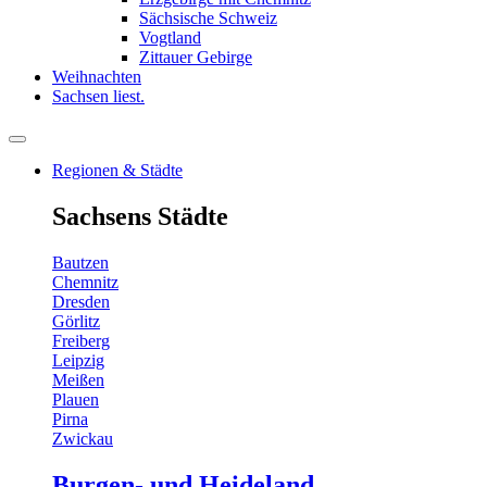
Sächsische Schweiz
Vogtland
Zittauer Gebirge
Weihnachten
Sachsen liest.
Regionen & Städte
Sachsens Städte
Bautzen
Chemnitz
Dresden
Görlitz
Freiberg
Leipzig
Meißen
Plauen
Pirna
Zwickau
Burgen- und Heideland