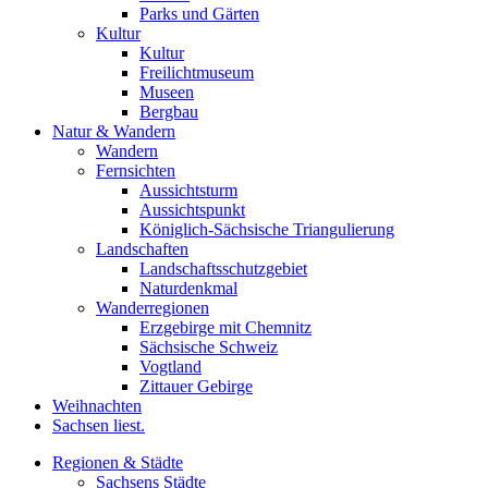
Parks und Gärten
Kultur
Kultur
Freilichtmuseum
Museen
Bergbau
Natur & Wandern
Wandern
Fernsichten
Aussichtsturm
Aussichtspunkt
Königlich-Sächsische Triangulierung
Landschaften
Landschaftsschutzgebiet
Naturdenkmal
Wanderregionen
Erzgebirge mit Chemnitz
Sächsische Schweiz
Vogtland
Zittauer Gebirge
Weihnachten
Sachsen liest.
Regionen & Städte
Sachsens Städte