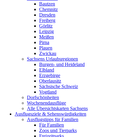
Bautzen
Chemnitz
Dresden
Freiberg
Görlitz
Leipzig
Meißen
Pirna
Plauen
Zwickau
Sachsens Urlaubsregionen
Burgen- und Heideland
Elbland
Erzgebirge
Oberlausitz
Sächsische Schweiz
Vogtland
Dorfschönheiten
Wochenendausflüge
Alle Übersichtskarten Sachsens
Ausflugsziele & Sehenswürdigkeiten
Ausflugstipps für Familien
Für Familien
Zoos und Tierparks
Freizeitparks