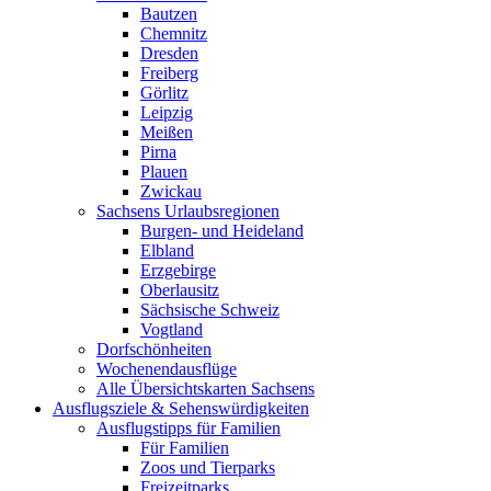
Bautzen
Chemnitz
Dresden
Freiberg
Görlitz
Leipzig
Meißen
Pirna
Plauen
Zwickau
Sachsens Urlaubsregionen
Burgen- und Heideland
Elbland
Erzgebirge
Oberlausitz
Sächsische Schweiz
Vogtland
Dorfschönheiten
Wochenendausflüge
Alle Übersichtskarten Sachsens
Ausflugsziele & Sehenswürdigkeiten
Ausflugstipps für Familien
Für Familien
Zoos und Tierparks
Freizeitparks