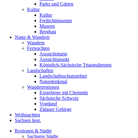
Parks und Gärten
Kultur
Kultur
Freilichtmuseum
Museen
Bergbau
Natur & Wandern
Wandern
Fernsichten
Aussichtsturm
Aussichtspunkt
Königlich-Sächsische Triangulierung
Landschaften
Landschaftsschutzgebiet
Naturdenkmal
Wanderregionen
Erzgebirge mit Chemnitz
Sächsische Schweiz
Vogtland
Zittauer Gebirge
Weihnachten
Sachsen liest.
Regionen & Städte
Sachsens Städte