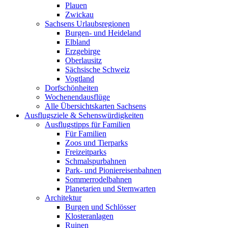
Plauen
Zwickau
Sachsens Urlaubsregionen
Burgen- und Heideland
Elbland
Erzgebirge
Oberlausitz
Sächsische Schweiz
Vogtland
Dorfschönheiten
Wochenendausflüge
Alle Übersichtskarten Sachsens
Ausflugsziele & Sehenswürdigkeiten
Ausflugstipps für Familien
Für Familien
Zoos und Tierparks
Freizeitparks
Schmalspurbahnen
Park- und Pioniereisenbahnen
Sommerrodelbahnen
Planetarien und Sternwarten
Architektur
Burgen und Schlösser
Klosteranlagen
Ruinen