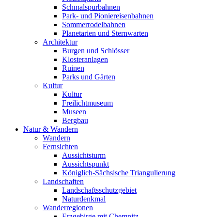
Schmalspurbahnen
Park- und Pioniereisenbahnen
Sommerrodelbahnen
Planetarien und Sternwarten
Architektur
Burgen und Schlösser
Klosteranlagen
Ruinen
Parks und Gärten
Kultur
Kultur
Freilichtmuseum
Museen
Bergbau
Natur & Wandern
Wandern
Fernsichten
Aussichtsturm
Aussichtspunkt
Königlich-Sächsische Triangulierung
Landschaften
Landschaftsschutzgebiet
Naturdenkmal
Wanderregionen
Erzgebirge mit Chemnitz