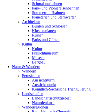
Schmalspurbahnen
Park- und Pioniereisenbahnen
Sommerrodelbahnen
Planetarien und Sternwarten
Architektur
Burgen und Schlösser
Klosteranlagen
Ruinen
Parks und Gärten
Kultur
Kultur
Freilichtmuseum
Museen
Bergbau
Natur & Wandern
Wandern
Fernsichten
Aussichtsturm
Aussichtspunkt
Königlich-Sächsische Triangulierung
Landschaften
Landschaftsschutzgebiet
Naturdenkmal
Wanderregionen
Erzgebirge mit Chemnitz