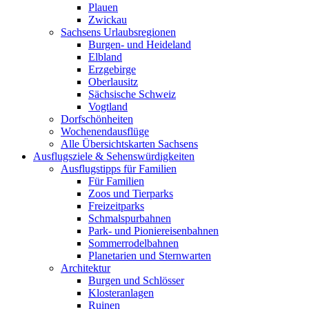
Plauen
Zwickau
Sachsens Urlaubsregionen
Burgen- und Heideland
Elbland
Erzgebirge
Oberlausitz
Sächsische Schweiz
Vogtland
Dorfschönheiten
Wochenendausflüge
Alle Übersichtskarten Sachsens
Ausflugsziele & Sehenswürdigkeiten
Ausflugstipps für Familien
Für Familien
Zoos und Tierparks
Freizeitparks
Schmalspurbahnen
Park- und Pioniereisenbahnen
Sommerrodelbahnen
Planetarien und Sternwarten
Architektur
Burgen und Schlösser
Klosteranlagen
Ruinen