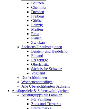
Bautzen
Chemnitz
Dresden
Freiberg
Görlitz
Leipzig
Meißen
Pirna
Plauen
Zwickau
Sachsens Urlaubsregionen
Burgen- und Heideland
Elbland
Erzgebirge
Oberlausitz
Sächsische Schweiz
Vogtland
Dorfschönheiten
Wochenendausflüge
Alle Übersichtskarten Sachsens
Ausflugsziele & Sehenswürdigkeiten
Ausflugstipps für Familien
Für Familien
Zoos und Tierparks
Freizeitparks