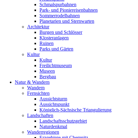
Schmalspurbahnen
Park- und Pioniereisenbahnen
Sommerrodelbahnen
Planetarien und Sternwarten
Architektur
Burgen und Schlösser
Klosteranlagen
Ruinen
Parks und Gärten
Kultur
Kultur
Freilichtmuseum
Museen
Bergbau
Natur & Wandern
Wandern
Fernsichten
Aussichtsturm
Aussichtspunkt
Königlich-Sächsische Triangulierung
Landschaften
Landschaftsschutzgebiet
Naturdenkmal
Wanderregionen
Erzgebirge mit Chemnitz