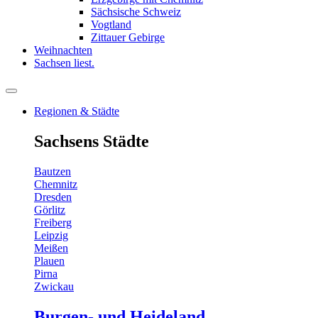
Sächsische Schweiz
Vogtland
Zittauer Gebirge
Weihnachten
Sachsen liest.
Regionen & Städte
Sachsens Städte
Bautzen
Chemnitz
Dresden
Görlitz
Freiberg
Leipzig
Meißen
Plauen
Pirna
Zwickau
Burgen- und Heideland