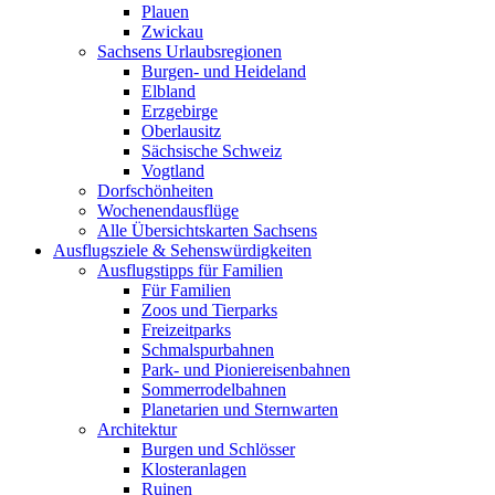
Plauen
Zwickau
Sachsens Urlaubsregionen
Burgen- und Heideland
Elbland
Erzgebirge
Oberlausitz
Sächsische Schweiz
Vogtland
Dorfschönheiten
Wochenendausflüge
Alle Übersichtskarten Sachsens
Ausflugsziele & Sehenswürdigkeiten
Ausflugstipps für Familien
Für Familien
Zoos und Tierparks
Freizeitparks
Schmalspurbahnen
Park- und Pioniereisenbahnen
Sommerrodelbahnen
Planetarien und Sternwarten
Architektur
Burgen und Schlösser
Klosteranlagen
Ruinen