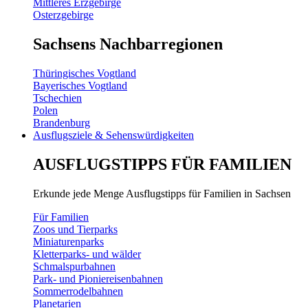
Mittleres Erzgebirge
Osterzgebirge
Sachsens Nachbarregionen
Thüringisches Vogtland
Bayerisches Vogtland
Tschechien
Polen
Brandenburg
Ausflugsziele & Sehenswürdigkeiten
AUSFLUGSTIPPS FÜR FAMILIEN
Erkunde jede Menge Ausflugstipps für Familien in Sachsen
Für Familien
Zoos und Tierparks
Miniaturenparks
Kletterparks- und wälder
Schmalspurbahnen
Park- und Pioniereisenbahnen
Sommerrodelbahnen
Planetarien