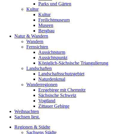
Parks und Gärten
Kultur
Kultur
Freilichtmuseum
Museen
Bergbau
Natur & Wandern
Wandern
Fernsichten
Aussichtsturm
Aussichtspunkt
Königlich-Sächsische Triangulierung
Landschaften
Landschaftsschutzgebiet
Naturdenkmal
Wanderregionen
Erzgebirge mit Chemnitz
Sächsische Schweiz
Vogtland
Zittauer Gebirge
Weihnachten
Sachsen liest.
Regionen & Städte
Sachsens Städte