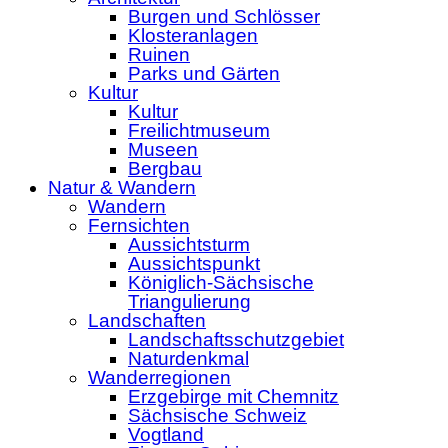
Burgen und Schlösser
Klosteranlagen
Ruinen
Parks und Gärten
Kultur
Kultur
Freilichtmuseum
Museen
Bergbau
Natur & Wandern
Wandern
Fernsichten
Aussichtsturm
Aussichtspunkt
Königlich-Sächsische
Triangulierung
Landschaften
Landschaftsschutzgebiet
Naturdenkmal
Wanderregionen
Erzgebirge mit Chemnitz
Sächsische Schweiz
Vogtland