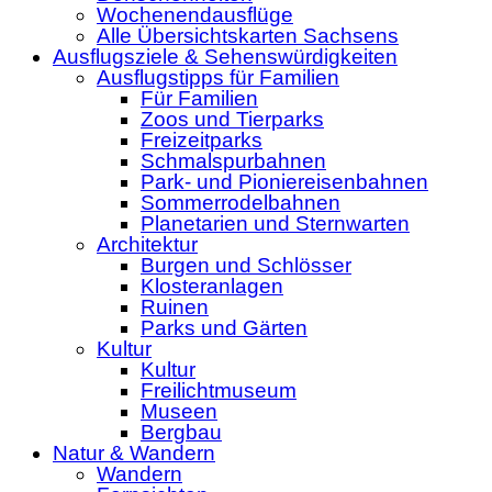
Wochenendausflüge
Alle Übersichtskarten Sachsens
Ausflugsziele & Sehenswürdigkeiten
Ausflugstipps für Familien
Für Familien
Zoos und Tierparks
Freizeitparks
Schmalspurbahnen
Park- und Pioniereisenbahnen
Sommerrodelbahnen
Planetarien und Sternwarten
Architektur
Burgen und Schlösser
Klosteranlagen
Ruinen
Parks und Gärten
Kultur
Kultur
Freilichtmuseum
Museen
Bergbau
Natur & Wandern
Wandern