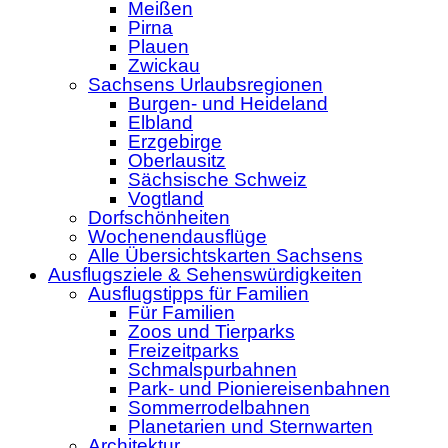
Meißen
Pirna
Plauen
Zwickau
Sachsens Urlaubsregionen
Burgen- und Heideland
Elbland
Erzgebirge
Oberlausitz
Sächsische Schweiz
Vogtland
Dorfschönheiten
Wochenendausflüge
Alle Übersichtskarten Sachsens
Ausflugsziele & Sehenswürdigkeiten
Ausflugstipps für Familien
Für Familien
Zoos und Tierparks
Freizeitparks
Schmalspurbahnen
Park- und Pioniereisenbahnen
Sommerrodelbahnen
Planetarien und Sternwarten
Architektur