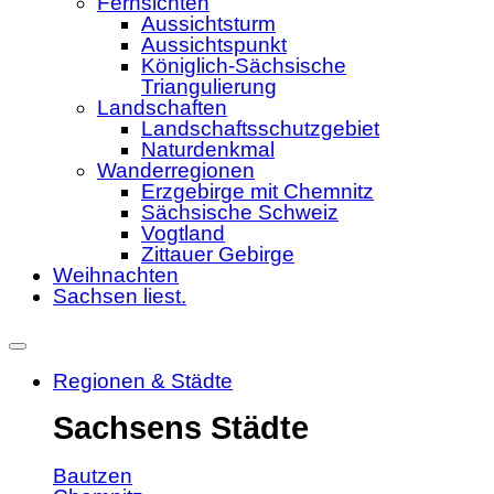
Fernsichten
Aussichtsturm
Aussichtspunkt
Königlich-Sächsische
Triangulierung
Landschaften
Landschaftsschutzgebiet
Naturdenkmal
Wanderregionen
Erzgebirge mit Chemnitz
Sächsische Schweiz
Vogtland
Zittauer Gebirge
Weihnachten
Sachsen liest.
Regionen & Städte
Sachsens Städte
Bautzen