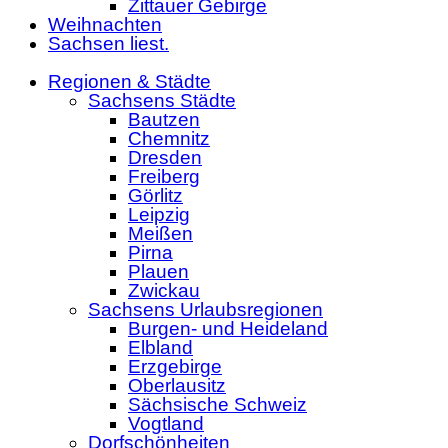
Zittauer Gebirge
Weihnachten
Sachsen liest.
Regionen & Städte
Sachsens Städte
Bautzen
Chemnitz
Dresden
Freiberg
Görlitz
Leipzig
Meißen
Pirna
Plauen
Zwickau
Sachsens Urlaubsregionen
Burgen- und Heideland
Elbland
Erzgebirge
Oberlausitz
Sächsische Schweiz
Vogtland
Dorfschönheiten