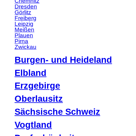
Chemnitz
Dresden
Görlitz
Freiberg
Leipzig
Meißen
Plauen
Pirna
Zwickau
Burgen- und Heideland
Elbland
Erzgebirge
Oberlausitz
Sächsische Schweiz
Vogtland