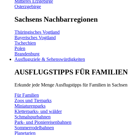
Mittleres Erzgebirge
Osterzgebirge
Sachsens Nachbarregionen
Thüringisches Vogtland
Bayerisches Vogtland
Tschechien
Polen
Brandenburg
Ausflugsziele & Sehenswürdigkeiten
AUSFLUGSTIPPS FÜR FAMILIEN
Erkunde jede Menge Ausflugstipps für Familien in Sachsen
Für Familien
Zoos und Tierparks
Miniaturenparks
Kletterparks- und wälder
Schmalspurbahnen
Park- und Pioniereisenbahnen
Sommerrodelbahnen
Planetarien