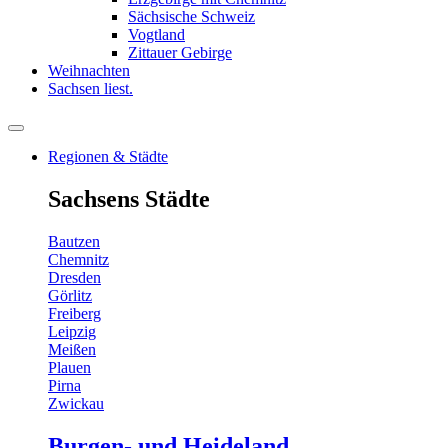
Sächsische Schweiz
Vogtland
Zittauer Gebirge
Weihnachten
Sachsen liest.
Regionen & Städte
Sachsens Städte
Bautzen
Chemnitz
Dresden
Görlitz
Freiberg
Leipzig
Meißen
Plauen
Pirna
Zwickau
Burgen- und Heideland