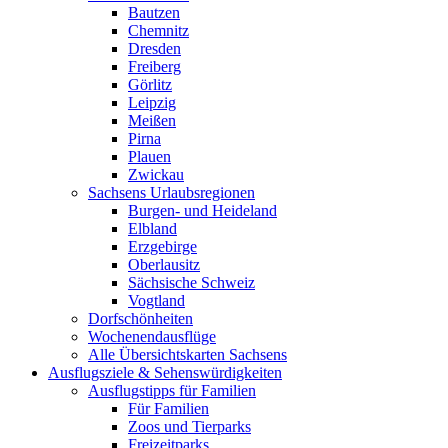
Bautzen
Chemnitz
Dresden
Freiberg
Görlitz
Leipzig
Meißen
Pirna
Plauen
Zwickau
Sachsens Urlaubsregionen
Burgen- und Heideland
Elbland
Erzgebirge
Oberlausitz
Sächsische Schweiz
Vogtland
Dorfschönheiten
Wochenendausflüge
Alle Übersichtskarten Sachsens
Ausflugsziele & Sehenswürdigkeiten
Ausflugstipps für Familien
Für Familien
Zoos und Tierparks
Freizeitparks