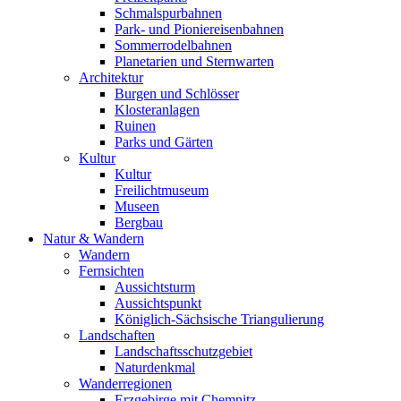
Schmalspurbahnen
Park- und Pioniereisenbahnen
Sommerrodelbahnen
Planetarien und Sternwarten
Architektur
Burgen und Schlösser
Klosteranlagen
Ruinen
Parks und Gärten
Kultur
Kultur
Freilichtmuseum
Museen
Bergbau
Natur & Wandern
Wandern
Fernsichten
Aussichtsturm
Aussichtspunkt
Königlich-Sächsische Triangulierung
Landschaften
Landschaftsschutzgebiet
Naturdenkmal
Wanderregionen
Erzgebirge mit Chemnitz