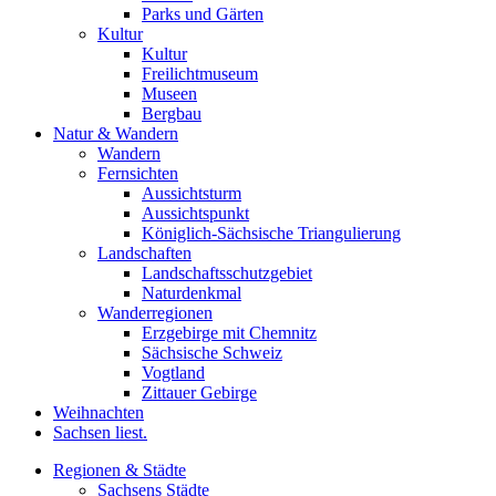
Parks und Gärten
Kultur
Kultur
Freilichtmuseum
Museen
Bergbau
Natur & Wandern
Wandern
Fernsichten
Aussichtsturm
Aussichtspunkt
Königlich-Sächsische Triangulierung
Landschaften
Landschaftsschutzgebiet
Naturdenkmal
Wanderregionen
Erzgebirge mit Chemnitz
Sächsische Schweiz
Vogtland
Zittauer Gebirge
Weihnachten
Sachsen liest.
Regionen & Städte
Sachsens Städte