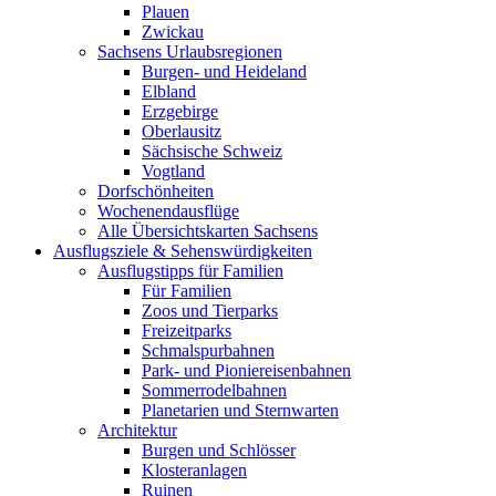
Plauen
Zwickau
Sachsens Urlaubsregionen
Burgen- und Heideland
Elbland
Erzgebirge
Oberlausitz
Sächsische Schweiz
Vogtland
Dorfschönheiten
Wochenendausflüge
Alle Übersichtskarten Sachsens
Ausflugsziele & Sehenswürdigkeiten
Ausflugstipps für Familien
Für Familien
Zoos und Tierparks
Freizeitparks
Schmalspurbahnen
Park- und Pioniereisenbahnen
Sommerrodelbahnen
Planetarien und Sternwarten
Architektur
Burgen und Schlösser
Klosteranlagen
Ruinen