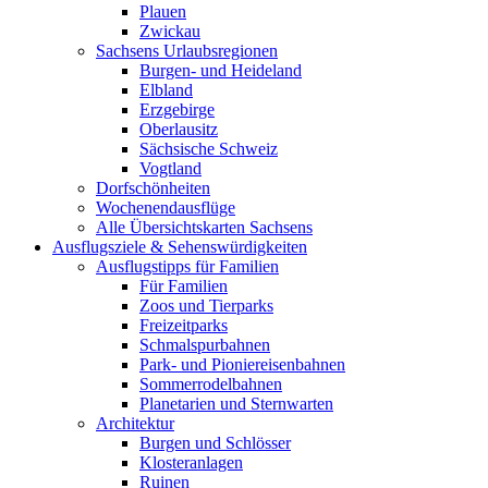
Plauen
Zwickau
Sachsens Urlaubsregionen
Burgen- und Heideland
Elbland
Erzgebirge
Oberlausitz
Sächsische Schweiz
Vogtland
Dorfschönheiten
Wochenendausflüge
Alle Übersichtskarten Sachsens
Ausflugsziele & Sehenswürdigkeiten
Ausflugstipps für Familien
Für Familien
Zoos und Tierparks
Freizeitparks
Schmalspurbahnen
Park- und Pioniereisenbahnen
Sommerrodelbahnen
Planetarien und Sternwarten
Architektur
Burgen und Schlösser
Klosteranlagen
Ruinen