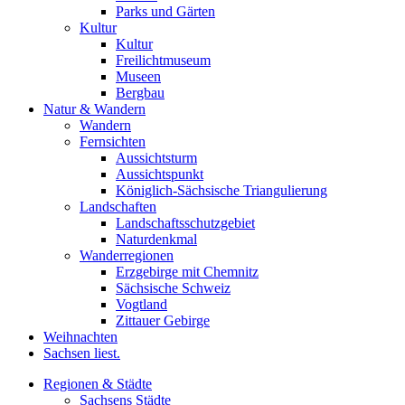
Parks und Gärten
Kultur
Kultur
Freilichtmuseum
Museen
Bergbau
Natur & Wandern
Wandern
Fernsichten
Aussichtsturm
Aussichtspunkt
Königlich-Sächsische Triangulierung
Landschaften
Landschaftsschutzgebiet
Naturdenkmal
Wanderregionen
Erzgebirge mit Chemnitz
Sächsische Schweiz
Vogtland
Zittauer Gebirge
Weihnachten
Sachsen liest.
Regionen & Städte
Sachsens Städte