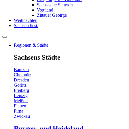
Sächsische Schweiz
Vogtland
Zittauer Gebirge
Weihnachten
Sachsen liest.
Regionen & Städte
Sachsens Städte
Bautzen
Chemnitz
Dresden
Görlitz
Freiberg
Leipzig
Meißen
Plauen
Pirna
Zwickau
Burgen- und Heideland