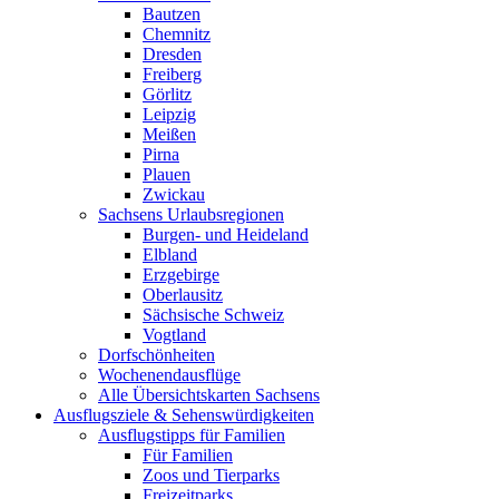
Bautzen
Chemnitz
Dresden
Freiberg
Görlitz
Leipzig
Meißen
Pirna
Plauen
Zwickau
Sachsens Urlaubsregionen
Burgen- und Heideland
Elbland
Erzgebirge
Oberlausitz
Sächsische Schweiz
Vogtland
Dorfschönheiten
Wochenendausflüge
Alle Übersichtskarten Sachsens
Ausflugsziele & Sehenswürdigkeiten
Ausflugstipps für Familien
Für Familien
Zoos und Tierparks
Freizeitparks