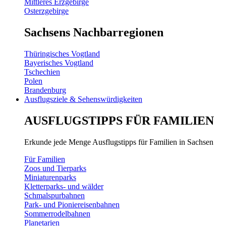
Mittleres Erzgebirge
Osterzgebirge
Sachsens Nachbarregionen
Thüringisches Vogtland
Bayerisches Vogtland
Tschechien
Polen
Brandenburg
Ausflugsziele & Sehenswürdigkeiten
AUSFLUGSTIPPS FÜR FAMILIEN
Erkunde jede Menge Ausflugstipps für Familien in Sachsen
Für Familien
Zoos und Tierparks
Miniaturenparks
Kletterparks- und wälder
Schmalspurbahnen
Park- und Pioniereisenbahnen
Sommerrodelbahnen
Planetarien