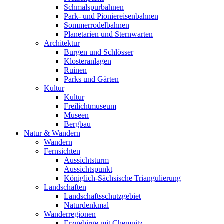
Schmalspurbahnen
Park- und Pioniereisenbahnen
Sommerrodelbahnen
Planetarien und Sternwarten
Architektur
Burgen und Schlösser
Klosteranlagen
Ruinen
Parks und Gärten
Kultur
Kultur
Freilichtmuseum
Museen
Bergbau
Natur & Wandern
Wandern
Fernsichten
Aussichtsturm
Aussichtspunkt
Königlich-Sächsische Triangulierung
Landschaften
Landschaftsschutzgebiet
Naturdenkmal
Wanderregionen
Erzgebirge mit Chemnitz