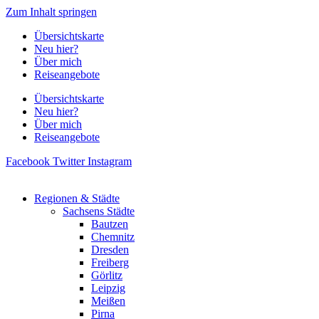
Zum Inhalt springen
Übersichtskarte
Neu hier?
Über mich
Reiseangebote
Übersichtskarte
Neu hier?
Über mich
Reiseangebote
Facebook
Twitter
Instagram
Regionen & Städte
Sachsens Städte
Bautzen
Chemnitz
Dresden
Freiberg
Görlitz
Leipzig
Meißen
Pirna