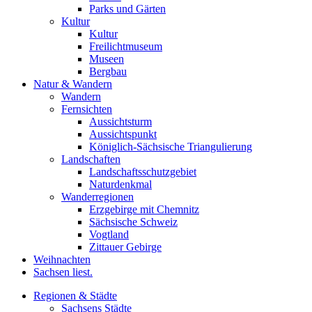
Parks und Gärten
Kultur
Kultur
Freilichtmuseum
Museen
Bergbau
Natur & Wandern
Wandern
Fernsichten
Aussichtsturm
Aussichtspunkt
Königlich-Sächsische Triangulierung
Landschaften
Landschaftsschutzgebiet
Naturdenkmal
Wanderregionen
Erzgebirge mit Chemnitz
Sächsische Schweiz
Vogtland
Zittauer Gebirge
Weihnachten
Sachsen liest.
Regionen & Städte
Sachsens Städte