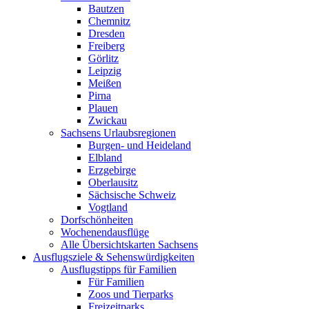
Bautzen
Chemnitz
Dresden
Freiberg
Görlitz
Leipzig
Meißen
Pirna
Plauen
Zwickau
Sachsens Urlaubsregionen
Burgen- und Heideland
Elbland
Erzgebirge
Oberlausitz
Sächsische Schweiz
Vogtland
Dorfschönheiten
Wochenendausflüge
Alle Übersichtskarten Sachsens
Ausflugsziele & Sehenswürdigkeiten
Ausflugstipps für Familien
Für Familien
Zoos und Tierparks
Freizeitparks