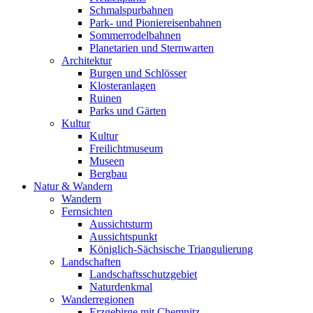
Schmalspurbahnen
Park- und Pioniereisenbahnen
Sommerrodelbahnen
Planetarien und Sternwarten
Architektur
Burgen und Schlösser
Klosteranlagen
Ruinen
Parks und Gärten
Kultur
Kultur
Freilichtmuseum
Museen
Bergbau
Natur & Wandern
Wandern
Fernsichten
Aussichtsturm
Aussichtspunkt
Königlich-Sächsische Triangulierung
Landschaften
Landschaftsschutzgebiet
Naturdenkmal
Wanderregionen
Erzgebirge mit Chemnitz