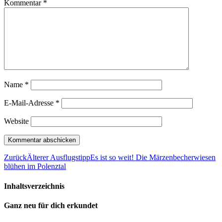
Kommentar
*
Name
*
E-Mail-Adresse
*
Website
Zurück
Älterer Ausflugstipp
Es ist so weit! Die Märzenbecherwiesen
blühen im Polenztal
Inhaltsverzeichnis
Ganz neu für dich erkundet