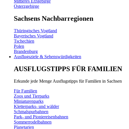
Mittleres Erzgebirge
Osterzgebirge
Sachsens Nachbarregionen
Thüringisches Vogtland
Bayerisches Vogtland
Tschechien
Polen
Brandenburg
Ausflugsziele & Sehenswürdigkeiten
AUSFLUGSTIPPS FÜR FAMILIEN
Erkunde jede Menge Ausflugstipps für Familien in Sachsen
Für Familien
Zoos und Tierparks
Miniaturenparks
Kletterparks- und wälder
Schmalspurbahnen
Park- und Pioniereisenbahnen
Sommerrodelbahnen
Planetarien