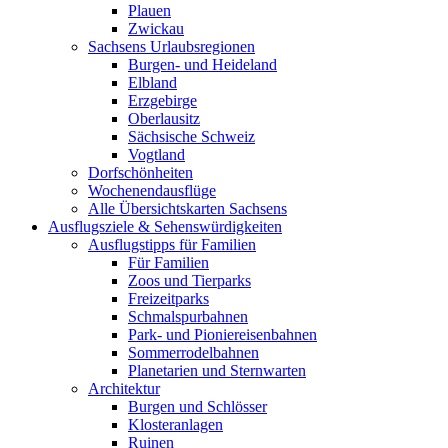
Plauen
Zwickau
Sachsens Urlaubsregionen
Burgen- und Heideland
Elbland
Erzgebirge
Oberlausitz
Sächsische Schweiz
Vogtland
Dorfschönheiten
Wochenendausflüge
Alle Übersichtskarten Sachsens
Ausflugsziele & Sehenswürdigkeiten
Ausflugstipps für Familien
Für Familien
Zoos und Tierparks
Freizeitparks
Schmalspurbahnen
Park- und Pioniereisenbahnen
Sommerrodelbahnen
Planetarien und Sternwarten
Architektur
Burgen und Schlösser
Klosteranlagen
Ruinen