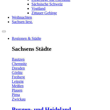
Sächsische Schweiz
Vogtland
Zittauer Gebirge
Weihnachten
Sachsen liest.
Regionen & Städte
Sachsens Städte
Bautzen
Chemnitz
Dresden
Görlitz
Freiberg
Leipzig
Meißen
Plauen
Pirna
Zwickau
Burgen- und Heideland