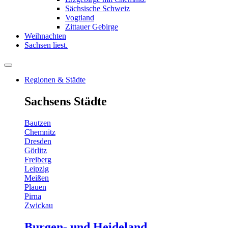
Sächsische Schweiz
Vogtland
Zittauer Gebirge
Weihnachten
Sachsen liest.
Regionen & Städte
Sachsens Städte
Bautzen
Chemnitz
Dresden
Görlitz
Freiberg
Leipzig
Meißen
Plauen
Pirna
Zwickau
Burgen- und Heideland