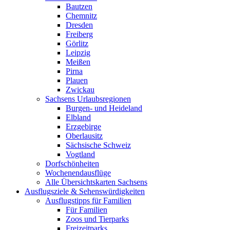
Bautzen
Chemnitz
Dresden
Freiberg
Görlitz
Leipzig
Meißen
Pirna
Plauen
Zwickau
Sachsens Urlaubsregionen
Burgen- und Heideland
Elbland
Erzgebirge
Oberlausitz
Sächsische Schweiz
Vogtland
Dorfschönheiten
Wochenendausflüge
Alle Übersichtskarten Sachsens
Ausflugsziele & Sehenswürdigkeiten
Ausflugstipps für Familien
Für Familien
Zoos und Tierparks
Freizeitparks