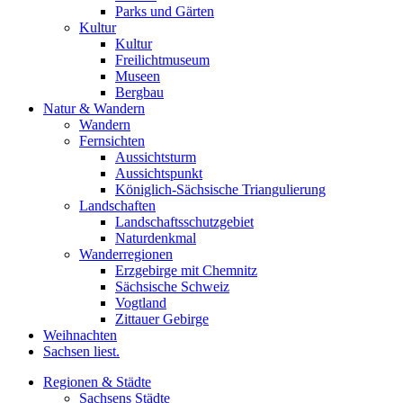
Parks und Gärten
Kultur
Kultur
Freilichtmuseum
Museen
Bergbau
Natur & Wandern
Wandern
Fernsichten
Aussichtsturm
Aussichtspunkt
Königlich-Sächsische Triangulierung
Landschaften
Landschaftsschutzgebiet
Naturdenkmal
Wanderregionen
Erzgebirge mit Chemnitz
Sächsische Schweiz
Vogtland
Zittauer Gebirge
Weihnachten
Sachsen liest.
Regionen & Städte
Sachsens Städte