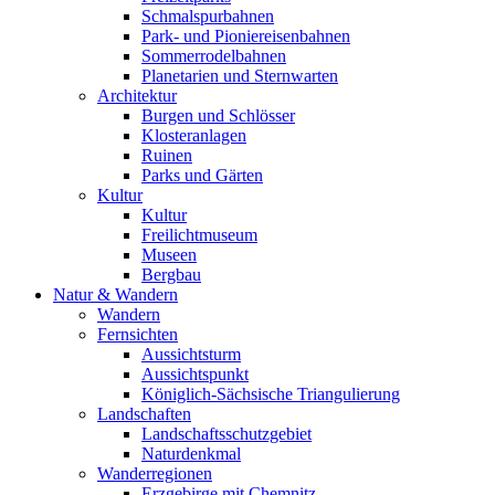
Schmalspurbahnen
Park- und Pioniereisenbahnen
Sommerrodelbahnen
Planetarien und Sternwarten
Architektur
Burgen und Schlösser
Klosteranlagen
Ruinen
Parks und Gärten
Kultur
Kultur
Freilichtmuseum
Museen
Bergbau
Natur & Wandern
Wandern
Fernsichten
Aussichtsturm
Aussichtspunkt
Königlich-Sächsische Triangulierung
Landschaften
Landschaftsschutzgebiet
Naturdenkmal
Wanderregionen
Erzgebirge mit Chemnitz