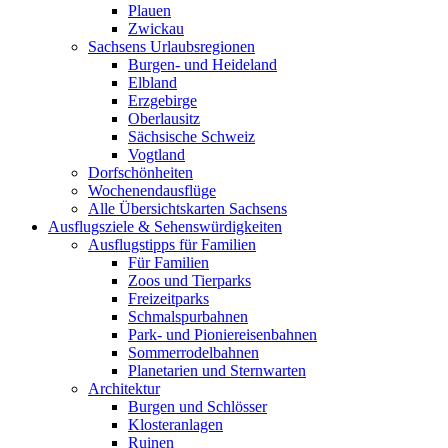
Plauen
Zwickau
Sachsens Urlaubsregionen
Burgen- und Heideland
Elbland
Erzgebirge
Oberlausitz
Sächsische Schweiz
Vogtland
Dorfschönheiten
Wochenendausflüge
Alle Übersichtskarten Sachsens
Ausflugsziele & Sehenswürdigkeiten
Ausflugstipps für Familien
Für Familien
Zoos und Tierparks
Freizeitparks
Schmalspurbahnen
Park- und Pioniereisenbahnen
Sommerrodelbahnen
Planetarien und Sternwarten
Architektur
Burgen und Schlösser
Klosteranlagen
Ruinen