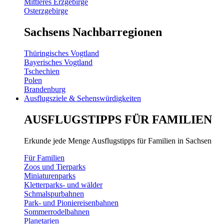
Mittleres Erzgebirge
Osterzgebirge
Sachsens Nachbarregionen
Thüringisches Vogtland
Bayerisches Vogtland
Tschechien
Polen
Brandenburg
Ausflugsziele & Sehenswürdigkeiten
AUSFLUGSTIPPS FÜR FAMILIEN
Erkunde jede Menge Ausflugstipps für Familien in Sachsen
Für Familien
Zoos und Tierparks
Miniaturenparks
Kletterparks- und wälder
Schmalspurbahnen
Park- und Pioniereisenbahnen
Sommerrodelbahnen
Planetarien