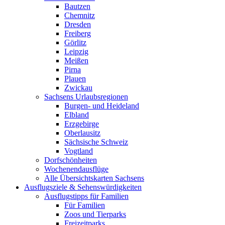
Bautzen
Chemnitz
Dresden
Freiberg
Görlitz
Leipzig
Meißen
Pirna
Plauen
Zwickau
Sachsens Urlaubsregionen
Burgen- und Heideland
Elbland
Erzgebirge
Oberlausitz
Sächsische Schweiz
Vogtland
Dorfschönheiten
Wochenendausflüge
Alle Übersichtskarten Sachsens
Ausflugsziele & Sehenswürdigkeiten
Ausflugstipps für Familien
Für Familien
Zoos und Tierparks
Freizeitparks