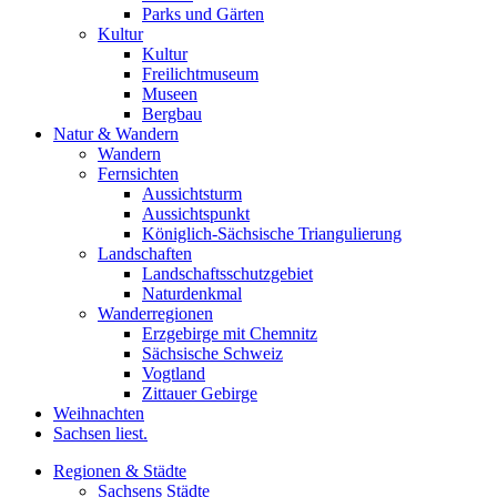
Parks und Gärten
Kultur
Kultur
Freilichtmuseum
Museen
Bergbau
Natur & Wandern
Wandern
Fernsichten
Aussichtsturm
Aussichtspunkt
Königlich-Sächsische Triangulierung
Landschaften
Landschaftsschutzgebiet
Naturdenkmal
Wanderregionen
Erzgebirge mit Chemnitz
Sächsische Schweiz
Vogtland
Zittauer Gebirge
Weihnachten
Sachsen liest.
Regionen & Städte
Sachsens Städte