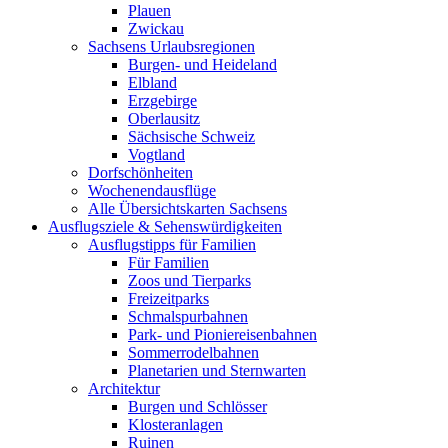
Plauen
Zwickau
Sachsens Urlaubsregionen
Burgen- und Heideland
Elbland
Erzgebirge
Oberlausitz
Sächsische Schweiz
Vogtland
Dorfschönheiten
Wochenendausflüge
Alle Übersichtskarten Sachsens
Ausflugsziele & Sehenswürdigkeiten
Ausflugstipps für Familien
Für Familien
Zoos und Tierparks
Freizeitparks
Schmalspurbahnen
Park- und Pioniereisenbahnen
Sommerrodelbahnen
Planetarien und Sternwarten
Architektur
Burgen und Schlösser
Klosteranlagen
Ruinen