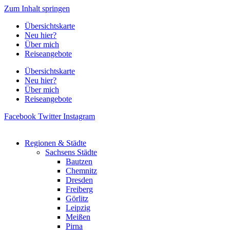
Zum Inhalt springen
Übersichtskarte
Neu hier?
Über mich
Reiseangebote
Übersichtskarte
Neu hier?
Über mich
Reiseangebote
Facebook
Twitter
Instagram
Regionen & Städte
Sachsens Städte
Bautzen
Chemnitz
Dresden
Freiberg
Görlitz
Leipzig
Meißen
Pirna