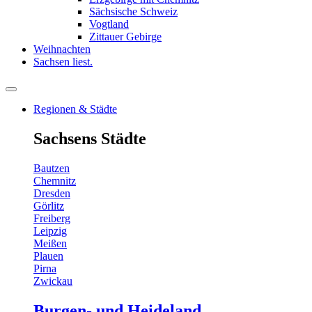
Sächsische Schweiz
Vogtland
Zittauer Gebirge
Weihnachten
Sachsen liest.
Regionen & Städte
Sachsens Städte
Bautzen
Chemnitz
Dresden
Görlitz
Freiberg
Leipzig
Meißen
Plauen
Pirna
Zwickau
Burgen- und Heideland