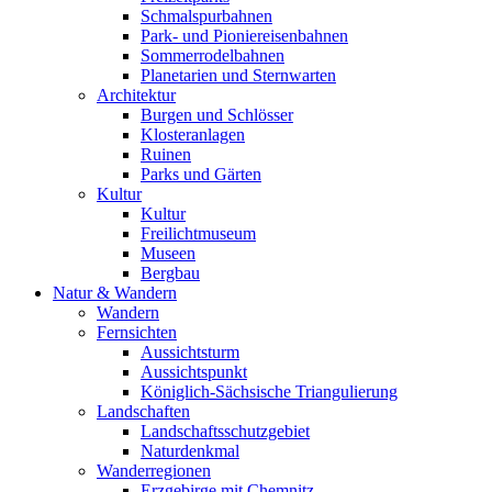
Schmalspurbahnen
Park- und Pioniereisenbahnen
Sommerrodelbahnen
Planetarien und Sternwarten
Architektur
Burgen und Schlösser
Klosteranlagen
Ruinen
Parks und Gärten
Kultur
Kultur
Freilichtmuseum
Museen
Bergbau
Natur & Wandern
Wandern
Fernsichten
Aussichtsturm
Aussichtspunkt
Königlich-Sächsische Triangulierung
Landschaften
Landschaftsschutzgebiet
Naturdenkmal
Wanderregionen
Erzgebirge mit Chemnitz