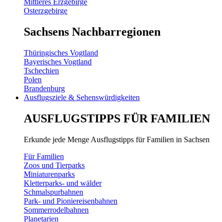
Mittleres Erzgebirge
Osterzgebirge
Sachsens Nachbarregionen
Thüringisches Vogtland
Bayerisches Vogtland
Tschechien
Polen
Brandenburg
Ausflugsziele & Sehenswürdigkeiten
AUSFLUGSTIPPS FÜR FAMILIEN
Erkunde jede Menge Ausflugstipps für Familien in Sachsen
Für Familien
Zoos und Tierparks
Miniaturenparks
Kletterparks- und wälder
Schmalspurbahnen
Park- und Pioniereisenbahnen
Sommerrodelbahnen
Planetarien