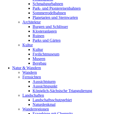
Schmalspurbahnen
Park- und Pioniereisenbahnen
Sommerrodelbahnen
Planetarien und Sternwarten
Architektur
Burgen und Schlösser
Klosteranlagen
Ruinen
Parks und Gärten
Kultur
Kultur
Freilichtmuseum
Museen
Bergbau
Natur & Wandern
Wandern
Fernsichten
Aussichtsturm
Aussichtspunkt
Königlich-Sächsische Triangulierung
Landschaften
Landschaftsschutzgebiet
Naturdenkmal
Wanderregionen
Erzgebirge mit Chemnitz