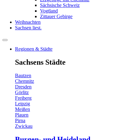
Sächsische Schweiz
Vogtland
Zittauer Gebirge
Weihnachten
Sachsen liest.
Regionen & Städte
Sachsens Städte
Bautzen
Chemnitz
Dresden
Görlitz
Freiberg
Leipzig
Meißen
Plauen
Pirna
Zwickau
Burgen- und Heideland