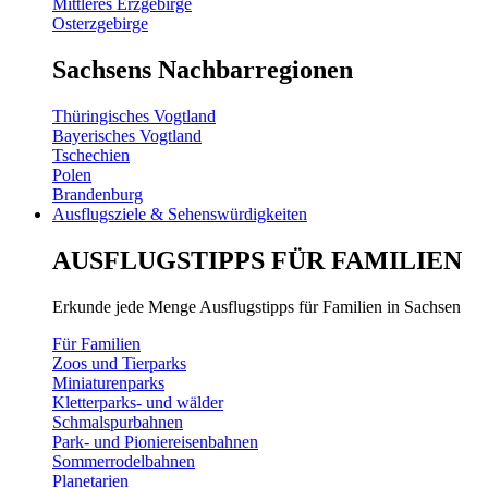
Mittleres Erzgebirge
Osterzgebirge
Sachsens Nachbarregionen
Thüringisches Vogtland
Bayerisches Vogtland
Tschechien
Polen
Brandenburg
Ausflugsziele & Sehenswürdigkeiten
AUSFLUGSTIPPS FÜR FAMILIEN
Erkunde jede Menge Ausflugstipps für Familien in Sachsen
Für Familien
Zoos und Tierparks
Miniaturenparks
Kletterparks- und wälder
Schmalspurbahnen
Park- und Pioniereisenbahnen
Sommerrodelbahnen
Planetarien