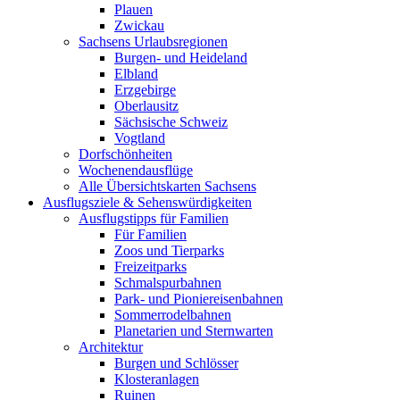
Plauen
Zwickau
Sachsens Urlaubsregionen
Burgen- und Heideland
Elbland
Erzgebirge
Oberlausitz
Sächsische Schweiz
Vogtland
Dorfschönheiten
Wochenendausflüge
Alle Übersichtskarten Sachsens
Ausflugsziele & Sehenswürdigkeiten
Ausflugstipps für Familien
Für Familien
Zoos und Tierparks
Freizeitparks
Schmalspurbahnen
Park- und Pioniereisenbahnen
Sommerrodelbahnen
Planetarien und Sternwarten
Architektur
Burgen und Schlösser
Klosteranlagen
Ruinen