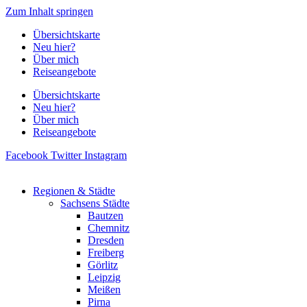
Zum Inhalt springen
Übersichtskarte
Neu hier?
Über mich
Reiseangebote
Übersichtskarte
Neu hier?
Über mich
Reiseangebote
Facebook
Twitter
Instagram
Regionen & Städte
Sachsens Städte
Bautzen
Chemnitz
Dresden
Freiberg
Görlitz
Leipzig
Meißen
Pirna