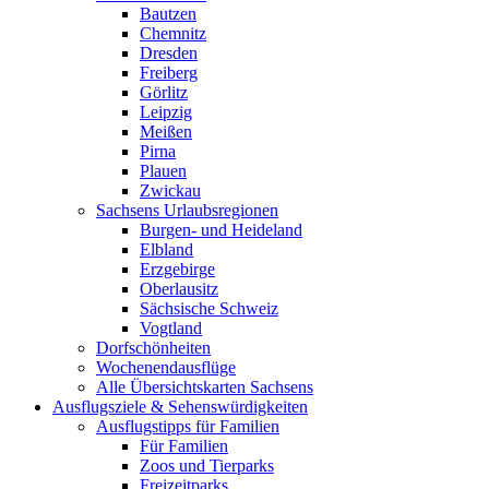
Bautzen
Chemnitz
Dresden
Freiberg
Görlitz
Leipzig
Meißen
Pirna
Plauen
Zwickau
Sachsens Urlaubsregionen
Burgen- und Heideland
Elbland
Erzgebirge
Oberlausitz
Sächsische Schweiz
Vogtland
Dorfschönheiten
Wochenendausflüge
Alle Übersichtskarten Sachsens
Ausflugsziele & Sehenswürdigkeiten
Ausflugstipps für Familien
Für Familien
Zoos und Tierparks
Freizeitparks