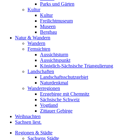
Parks und Gärten
Kultur
Kultur
Freilichtmuseum
Museen
Bergbau
Natur & Wandern
Wandern
Fernsichten
Aussichtsturm
Aussichtspunkt
Königlich-Sächsische Triangulierung
Landschaften
Landschaftsschutzgebiet
Naturdenkmal
Wanderregionen
Erzgebirge mit Chemnitz
Sächsische Schweiz
Vogtland
Zittauer Gebirge
Weihnachten
Sachsen liest.
Regionen & Städte
Sachsens Städte