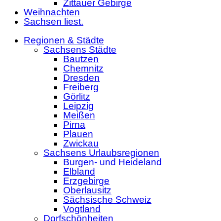
Zittauer Gebirge
Weihnachten
Sachsen liest.
Regionen & Städte
Sachsens Städte
Bautzen
Chemnitz
Dresden
Freiberg
Görlitz
Leipzig
Meißen
Pirna
Plauen
Zwickau
Sachsens Urlaubsregionen
Burgen- und Heideland
Elbland
Erzgebirge
Oberlausitz
Sächsische Schweiz
Vogtland
Dorfschönheiten