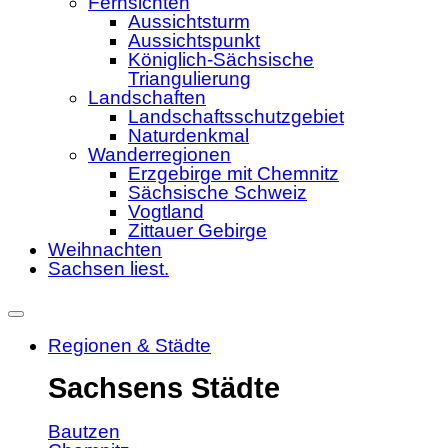
Fernsichten
Aussichtsturm
Aussichtspunkt
Königlich-Sächsische
Triangulierung
Landschaften
Landschaftsschutzgebiet
Naturdenkmal
Wanderregionen
Erzgebirge mit Chemnitz
Sächsische Schweiz
Vogtland
Zittauer Gebirge
Weihnachten
Sachsen liest.
Regionen & Städte
Sachsens Städte
Bautzen