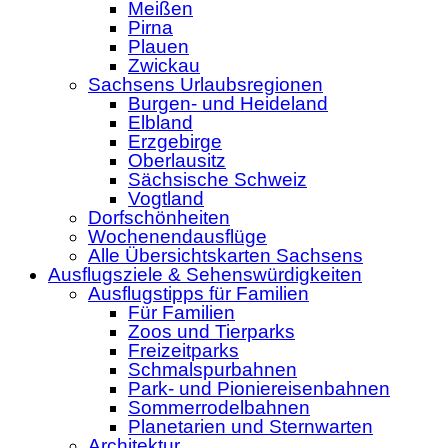
Meißen
Pirna
Plauen
Zwickau
Sachsens Urlaubsregionen
Burgen- und Heideland
Elbland
Erzgebirge
Oberlausitz
Sächsische Schweiz
Vogtland
Dorfschönheiten
Wochenendausflüge
Alle Übersichtskarten Sachsens
Ausflugsziele & Sehenswürdigkeiten
Ausflugstipps für Familien
Für Familien
Zoos und Tierparks
Freizeitparks
Schmalspurbahnen
Park- und Pioniereisenbahnen
Sommerrodelbahnen
Planetarien und Sternwarten
Architektur