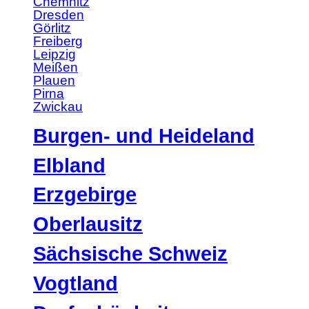
Chemnitz
Dresden
Görlitz
Freiberg
Leipzig
Meißen
Plauen
Pirna
Zwickau
Burgen- und Heideland
Elbland
Erzgebirge
Oberlausitz
Sächsische Schweiz
Vogtland