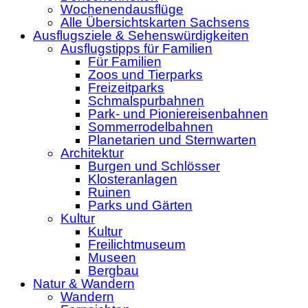
Wochenendausflüge
Alle Übersichtskarten Sachsens
Ausflugsziele & Sehenswürdigkeiten
Ausflugstipps für Familien
Für Familien
Zoos und Tierparks
Freizeitparks
Schmalspurbahnen
Park- und Pioniereisenbahnen
Sommerrodelbahnen
Planetarien und Sternwarten
Architektur
Burgen und Schlösser
Klosteranlagen
Ruinen
Parks und Gärten
Kultur
Kultur
Freilichtmuseum
Museen
Bergbau
Natur & Wandern
Wandern