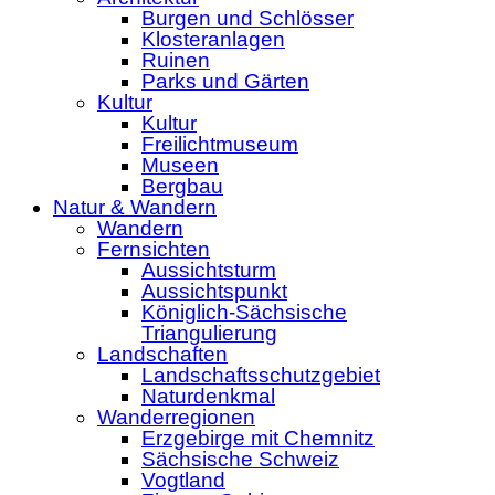
Burgen und Schlösser
Klosteranlagen
Ruinen
Parks und Gärten
Kultur
Kultur
Freilichtmuseum
Museen
Bergbau
Natur & Wandern
Wandern
Fernsichten
Aussichtsturm
Aussichtspunkt
Königlich-Sächsische
Triangulierung
Landschaften
Landschaftsschutzgebiet
Naturdenkmal
Wanderregionen
Erzgebirge mit Chemnitz
Sächsische Schweiz
Vogtland