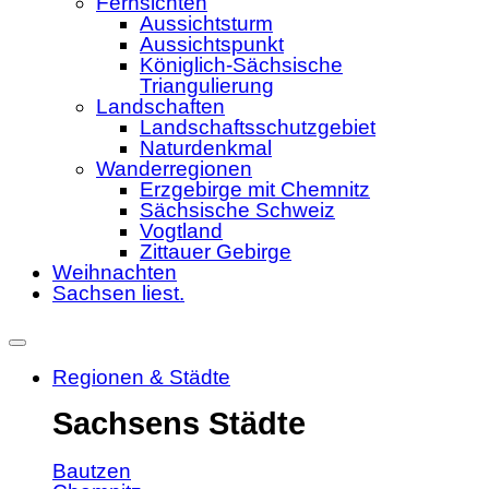
Fernsichten
Aussichtsturm
Aussichtspunkt
Königlich-Sächsische
Triangulierung
Landschaften
Landschaftsschutzgebiet
Naturdenkmal
Wanderregionen
Erzgebirge mit Chemnitz
Sächsische Schweiz
Vogtland
Zittauer Gebirge
Weihnachten
Sachsen liest.
Regionen & Städte
Sachsens Städte
Bautzen