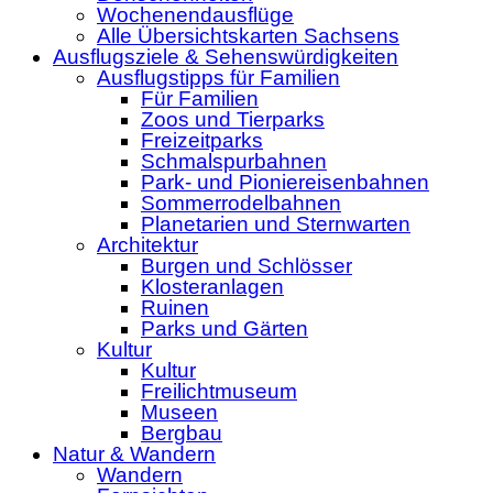
Wochenendausflüge
Alle Übersichtskarten Sachsens
Ausflugsziele & Sehenswürdigkeiten
Ausflugstipps für Familien
Für Familien
Zoos und Tierparks
Freizeitparks
Schmalspurbahnen
Park- und Pioniereisenbahnen
Sommerrodelbahnen
Planetarien und Sternwarten
Architektur
Burgen und Schlösser
Klosteranlagen
Ruinen
Parks und Gärten
Kultur
Kultur
Freilichtmuseum
Museen
Bergbau
Natur & Wandern
Wandern