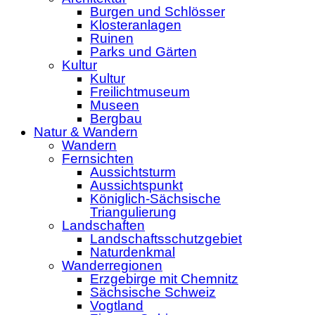
Burgen und Schlösser
Klosteranlagen
Ruinen
Parks und Gärten
Kultur
Kultur
Freilichtmuseum
Museen
Bergbau
Natur & Wandern
Wandern
Fernsichten
Aussichtsturm
Aussichtspunkt
Königlich-Sächsische
Triangulierung
Landschaften
Landschaftsschutzgebiet
Naturdenkmal
Wanderregionen
Erzgebirge mit Chemnitz
Sächsische Schweiz
Vogtland