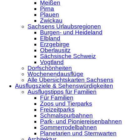
Meißen
Pirna
Plauen
Zwickau
Sachsens Urlaubsregionen
Burgen- und Heideland
Elbland
Erzgebirge
Oberlausitz
Sächsische Schweiz
Vogtland
Dorfschönheiten
Wochenendausflüge
Alle Übersichtskarten Sachsens
Ausflugsziele & Sehenswürdigkeiten
Ausflugstipps für Familien
Für Familien
Zoos und Tierparks
Freizeitparks
Schmalspurbahnen
Park- und Pioniereisenbahnen
Sommerrodelbahnen
Planetarien und Sternwarten
Architektur