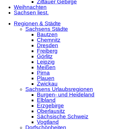
Zittauer Gebirge
Weihnachten
Sachsen liest.
Regionen & Städte
Sachsens Städte
Bautzen
Chemnitz
Dresden
Freiberg
Görlitz
Leipzig
Meißen
Pirna
Plauen
Zwickau
Sachsens Urlaubsregionen
Burgen- und Heideland
Elbland
Erzgebirge
Oberlausitz
Sächsische Schweiz
Vogtland
Dorfschönheiten