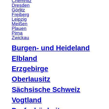
Chemnitz
Dresden
Görlitz
Freiberg
Leipzig
Meißen
Plauen
Pirna
Zwickau
Burgen- und Heideland
Elbland
Erzgebirge
Oberlausitz
Sächsische Schweiz
Vogtland