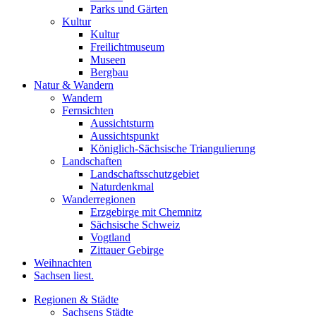
Parks und Gärten
Kultur
Kultur
Freilichtmuseum
Museen
Bergbau
Natur & Wandern
Wandern
Fernsichten
Aussichtsturm
Aussichtspunkt
Königlich-Sächsische Triangulierung
Landschaften
Landschaftsschutzgebiet
Naturdenkmal
Wanderregionen
Erzgebirge mit Chemnitz
Sächsische Schweiz
Vogtland
Zittauer Gebirge
Weihnachten
Sachsen liest.
Regionen & Städte
Sachsens Städte