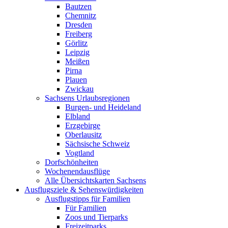
Bautzen
Chemnitz
Dresden
Freiberg
Görlitz
Leipzig
Meißen
Pirna
Plauen
Zwickau
Sachsens Urlaubsregionen
Burgen- und Heideland
Elbland
Erzgebirge
Oberlausitz
Sächsische Schweiz
Vogtland
Dorfschönheiten
Wochenendausflüge
Alle Übersichtskarten Sachsens
Ausflugsziele & Sehenswürdigkeiten
Ausflugstipps für Familien
Für Familien
Zoos und Tierparks
Freizeitparks