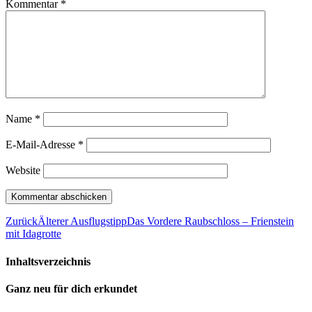
Kommentar
*
Name
*
E-Mail-Adresse
*
Website
Zurück
Älterer Ausflugstipp
Das Vordere Raubschloss – Frienstein
mit Idagrotte
Inhaltsverzeichnis
Ganz neu für dich erkundet