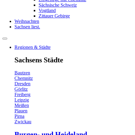
Sächsische Schweiz
Vogtland
Zittauer Gebirge
Weihnachten
Sachsen liest.
Regionen & Städte
Sachsens Städte
Bautzen
Chemnitz
Dresden
Görlitz
Freiberg
Leipzig
Meißen
Plauen
Pirna
Zwickau
Burgen- und Heideland