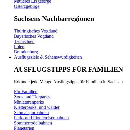
Mittleres Erzgebirge
Osterzgebirge
Sachsens Nachbarregionen
Thüringisches Vogtland
Bayerisches Vogtland
Tschechien
Polen
Brandenburg
Ausflugsziele & Sehenswürdigkeiten
AUSFLUGSTIPPS FÜR FAMILIEN
Erkunde jede Menge Ausflugstipps für Familien in Sachsen
Für Familien
Zoos und Tierparks
Miniaturenparks
Kletterparks- und wälder
Schmalspurbahnen
Park- und Pioniereisenbahnen
Sommerrodelbahnen
Planetarien