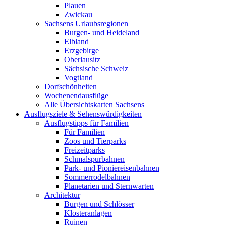
Plauen
Zwickau
Sachsens Urlaubsregionen
Burgen- und Heideland
Elbland
Erzgebirge
Oberlausitz
Sächsische Schweiz
Vogtland
Dorfschönheiten
Wochenendausflüge
Alle Übersichtskarten Sachsens
Ausflugsziele & Sehenswürdigkeiten
Ausflugstipps für Familien
Für Familien
Zoos und Tierparks
Freizeitparks
Schmalspurbahnen
Park- und Pioniereisenbahnen
Sommerrodelbahnen
Planetarien und Sternwarten
Architektur
Burgen und Schlösser
Klosteranlagen
Ruinen