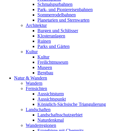
Schmalspurbahnen
Park- und Pioniereisenbahnen
Sommerrodelbahnen
Planetarien und Sternwarten
Architektur
Burgen und Schlösser
Klosteranlagen
Ruinen
Parks und Gärten
Kultur
Kultur
Freilichtmuseum
Museen
Bergbau
Natur & Wandern
Wandern
Fernsichten
Aussichtsturm
Aussichtspunkt
Königlich-Sächsische Triangulierung
Landschaften
Landschaftsschutzgebiet
Naturdenkmal
Wanderregionen
Erzgebirge mit Chemnitz