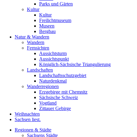
Parks und Gärten
Kultur
Kultur
Freilichtmuseum
Museen
Bergbau
Natur & Wandern
Wandern
Fernsichten
Aussichtsturm
Aussichtspunkt
Königlich-Sächsische Triangulierung
Landschaften
Landschaftsschutzgebiet
Naturdenkmal
Wanderregionen
Erzgebirge mit Chemnitz
Sächsische Schweiz
Vogtland
Zittauer Gebirge
Weihnachten
Sachsen liest.
Regionen & Städte
Sachsens Städte