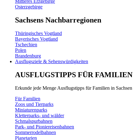
Mittleres Erzgebirge
Osterzgebirge
Sachsens Nachbarregionen
Thüringisches Vogtland
Bayerisches Vogtland
Tschechien
Polen
Brandenburg
Ausflugsziele & Sehenswürdigkeiten
AUSFLUGSTIPPS FÜR FAMILIEN
Erkunde jede Menge Ausflugstipps für Familien in Sachsen
Für Familien
Zoos und Tierparks
Miniaturenparks
Kletterparks- und wälder
Schmalspurbahnen
Park- und Pioniereisenbahnen
Sommerrodelbahnen
Planetarien