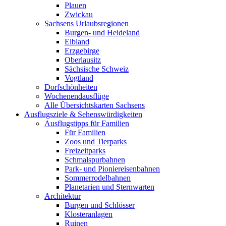
Plauen
Zwickau
Sachsens Urlaubsregionen
Burgen- und Heideland
Elbland
Erzgebirge
Oberlausitz
Sächsische Schweiz
Vogtland
Dorfschönheiten
Wochenendausflüge
Alle Übersichtskarten Sachsens
Ausflugsziele & Sehenswürdigkeiten
Ausflugstipps für Familien
Für Familien
Zoos und Tierparks
Freizeitparks
Schmalspurbahnen
Park- und Pioniereisenbahnen
Sommerrodelbahnen
Planetarien und Sternwarten
Architektur
Burgen und Schlösser
Klosteranlagen
Ruinen