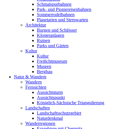
Schmalspurbahnen
Park- und Pioniereisenbahnen
Sommerrodelbahnen
Planetarien und Sternwarten
Architektur
Burgen und Schlösser
Klosteranlagen
Ruinen
Parks und Gärten
Kultur
Kultur
Freilichtmuseum
Museen
Bergbau
Natur & Wandern
Wandern
Fernsichten
Aussichtsturm
Aussichtspunkt
Königlich-Sächsische Triangulierung
Landschaften
Landschaftsschutzgebiet
Naturdenkmal
Wanderregionen
Erzgebirge mit Chemnitz