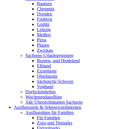
Bautzen
Chemnitz
Dresden
Freiberg
Görlitz
Leipzig
Meißen
Pirna
Plauen
Zwickau
Sachsens Urlaubsregionen
Burgen- und Heideland
Elbland
Erzgebirge
Oberlausitz
Sächsische Schweiz
Vogtland
Dorfschönheiten
Wochenendausflüge
Alle Übersichtskarten Sachsens
Ausflugsziele & Sehenswürdigkeiten
Ausflugstipps für Familien
Für Familien
Zoos und Tierparks
Freizeitparks