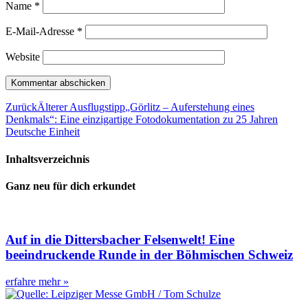
Name
*
E-Mail-Adresse
*
Website
Zurück
Älterer Ausflugstipp
„Görlitz – Auferstehung eines
Denkmals“: Eine einzigartige Fotodokumentation zu 25 Jahren
Deutsche Einheit
Inhaltsverzeichnis
Ganz neu für dich erkundet
Auf in die Dittersbacher Felsenwelt! Eine
beeindruckende Runde in der Böhmischen Schweiz
erfahre mehr »