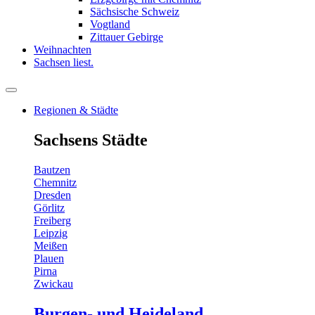
Sächsische Schweiz
Vogtland
Zittauer Gebirge
Weihnachten
Sachsen liest.
Regionen & Städte
Sachsens Städte
Bautzen
Chemnitz
Dresden
Görlitz
Freiberg
Leipzig
Meißen
Plauen
Pirna
Zwickau
Burgen- und Heideland