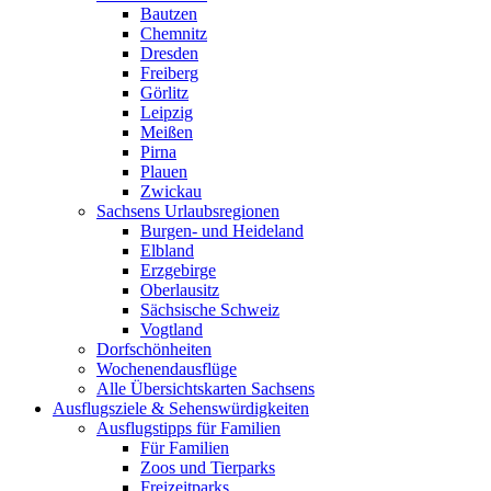
Bautzen
Chemnitz
Dresden
Freiberg
Görlitz
Leipzig
Meißen
Pirna
Plauen
Zwickau
Sachsens Urlaubsregionen
Burgen- und Heideland
Elbland
Erzgebirge
Oberlausitz
Sächsische Schweiz
Vogtland
Dorfschönheiten
Wochenendausflüge
Alle Übersichtskarten Sachsens
Ausflugsziele & Sehenswürdigkeiten
Ausflugstipps für Familien
Für Familien
Zoos und Tierparks
Freizeitparks