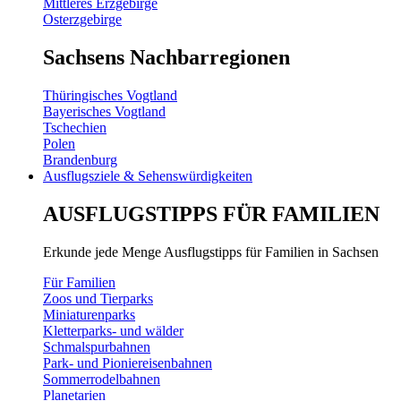
Mittleres Erzgebirge
Osterzgebirge
Sachsens Nachbarregionen
Thüringisches Vogtland
Bayerisches Vogtland
Tschechien
Polen
Brandenburg
Ausflugsziele & Sehenswürdigkeiten
AUSFLUGSTIPPS FÜR FAMILIEN
Erkunde jede Menge Ausflugstipps für Familien in Sachsen
Für Familien
Zoos und Tierparks
Miniaturenparks
Kletterparks- und wälder
Schmalspurbahnen
Park- und Pioniereisenbahnen
Sommerrodelbahnen
Planetarien