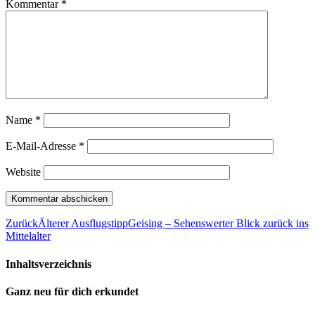
Kommentar
*
Name
*
E-Mail-Adresse
*
Website
Zurück
Älterer Ausflugstipp
Geising – Sehenswerter Blick zurück ins
Mittelalter
Inhaltsverzeichnis
Ganz neu für dich erkundet