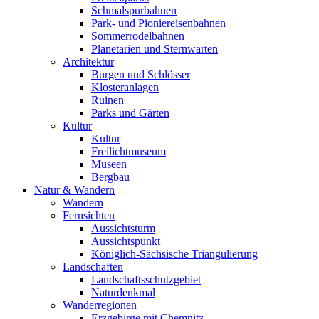
Schmalspurbahnen
Park- und Pioniereisenbahnen
Sommerrodelbahnen
Planetarien und Sternwarten
Architektur
Burgen und Schlösser
Klosteranlagen
Ruinen
Parks und Gärten
Kultur
Kultur
Freilichtmuseum
Museen
Bergbau
Natur & Wandern
Wandern
Fernsichten
Aussichtsturm
Aussichtspunkt
Königlich-Sächsische Triangulierung
Landschaften
Landschaftsschutzgebiet
Naturdenkmal
Wanderregionen
Erzgebirge mit Chemnitz