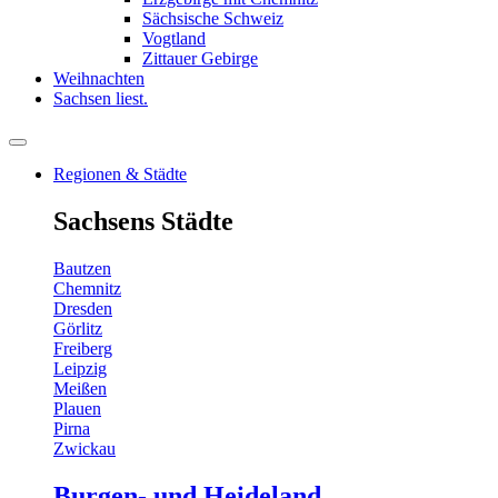
Sächsische Schweiz
Vogtland
Zittauer Gebirge
Weihnachten
Sachsen liest.
Regionen & Städte
Sachsens Städte
Bautzen
Chemnitz
Dresden
Görlitz
Freiberg
Leipzig
Meißen
Plauen
Pirna
Zwickau
Burgen- und Heideland