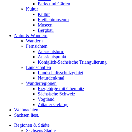
Parks und Gärten
Kultur
Kultur
Freilichtmuseum
Museen
Bergbau
Natur & Wandern
Wandern
Fernsichten
Aussichtsturm
Aussichtspunkt
Königlich-Sächsische Triangulierung
Landschaften
Landschaftsschutzgebiet
Naturdenkmal
Wanderregionen
Erzgebirge mit Chemnitz
Sächsische Schweiz
Vogtland
Zittauer Gebirge
Weihnachten
Sachsen liest.
Regionen & Städte
Sachsens Städte