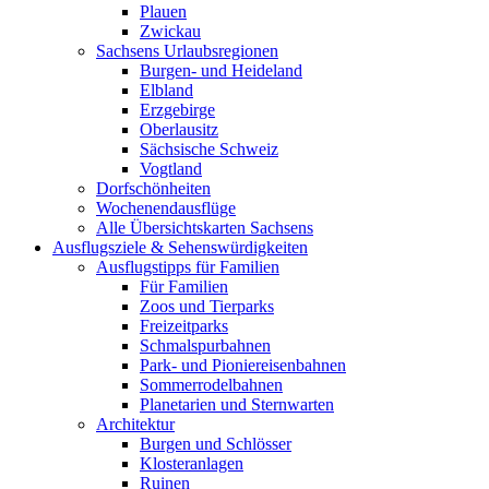
Plauen
Zwickau
Sachsens Urlaubsregionen
Burgen- und Heideland
Elbland
Erzgebirge
Oberlausitz
Sächsische Schweiz
Vogtland
Dorfschönheiten
Wochenendausflüge
Alle Übersichtskarten Sachsens
Ausflugsziele & Sehenswürdigkeiten
Ausflugstipps für Familien
Für Familien
Zoos und Tierparks
Freizeitparks
Schmalspurbahnen
Park- und Pioniereisenbahnen
Sommerrodelbahnen
Planetarien und Sternwarten
Architektur
Burgen und Schlösser
Klosteranlagen
Ruinen